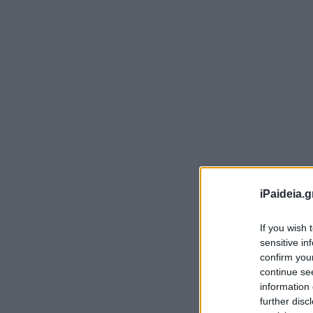
Ο 
δι
iPaideia.g
Όπ
If you wish 
πα
sensitive in
confirm you
Χα
continue se
information 
Στ
further disc
επ