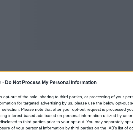
πρόεδρος του Εθνικού Οργανισμού Δημόσιας Υγείας, Θοδ
ατρέχουμε κίνδυνο
πανδημίας
από τον χανταϊό.
r -
Do Not Process My Personal Information
ως ανέφερε, η μετάδοση από άνθρωπο σε άνθρωπο είναι ε
to opt-out of the sale, sharing to third parties, or processing of your per
ρατεταμένη επαφή.
formation for targeted advertising by us, please use the below opt-out s
r selection. Please note that after your opt-out request is processed y
νταϊός: 70χρονος ομογενής ο Ελληνας στο κρουαζιερόπ
eing interest-based ads based on personal information utilized by us or
disclosed to third parties prior to your opt-out. You may separately opt-
ο πλαίσιο αυτό, αναφέρθηκε στα επτά κρούσματα που εν
losure of your personal information by third parties on the IAB’s list of
ιβάτες, σημειώνοντας ότι η συγκεκριμένη αναλογία δείχν