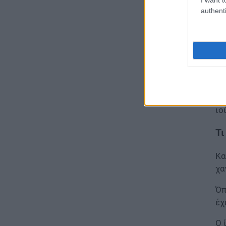
Γονικές παροχές και δωρεές:
ει
authenti
Οι «παγίδες» και τα λάθη
07.08.2026 - 16:19
Η 
απ
ΠΑΙΔΕΙΑ
Στ
ΝΕΟ φοιτητικό επίδομα: Για
ποιούς φοιτητές
κα
07.08.2026 - 15:54
Συ
ιο
ΠΑΙΔΕΙΑ
Τεχνητή Νοημοσύνη στα
Τι
σχολεία: Οι νέοι κανόνες για
μαθητές και εκπαιδευτικούς –
Τι απαγορεύεται
Κα
07.08.2026 - 15:45
χα
Όπ
ΕΙΔΗΣΕΙΣ
έχ
Δεκαπενταύγουστος 2026:
Πώς αμείβονται όσοι
εργαστούν – Τι ισχύει για
Ο 