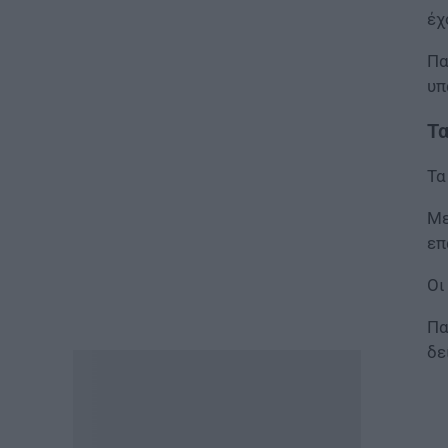
πενθήμερο, εξαήμερο και
έχ
άδεια
07.08.2026 - 14:30
Πα
υπ
ΠΑΙΔΕΙΑ
Τα
Παιδικοί σταθμοί ΕΣΠΑ 2026 –
2027: Δείτε πότε αναμένονται
τα προσωρινά αποτελέσματα
Τα
για τα voucher
07.08.2026 - 13:52
Με
επ
ΕΙΔΗΣΕΙΣ
Οι
Ιός Δυτικού Νείλου: Στο
«κόκκινο» φέτος η Αττική –
Πώς μεταδίδεται, ποια είναι τα
Πα
συμπτώματα, ποια είναι τα
δε
μέτρα προστασίας
07.08.2026 - 13:19
ΕΙΔΗΣΕΙΣ