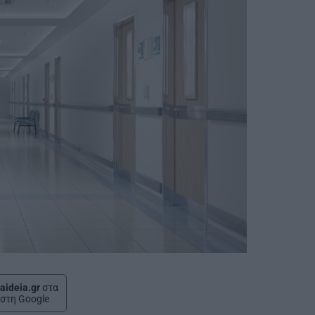
aideia.gr
στα
στη Google