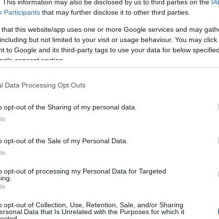
. This information may also be disclosed by us to third parties on the
IA
Participants
that may further disclose it to other third parties.
εικόνα από το κρουαζιερόπλοιο στον Ατλαντικό
 that this website/app uses one or more Google services and may gath
including but not limited to your visit or usage behaviour. You may click 
 to Google and its third-party tags to use your data for below specifi
ogle consent section.
l Data Processing Opt Outs
o opt-out of the Sharing of my personal data.
In
o opt-out of the Sale of my Personal Data.
In
to opt-out of processing my Personal Data for Targeted
ανησυχία προκλήθηκε μετά την εμφάνιση κρουσμάτων σε 
ing.
ειονομικές αρχές να παρακολουθούν την εξέλιξη της υπό
In
o opt-out of Collection, Use, Retention, Sale, and/or Sharing
μφωνα με όσα έγιναν γνωστά, ανάμεσα στους επιβάτες πο
ersonal Data that Is Unrelated with the Purposes for which it
lected.