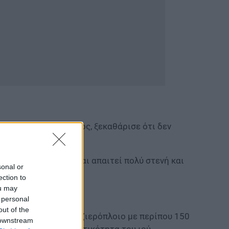
ωρής Βασιλακόπουλος, ξεκαθάρισε ότι δεν
ξαιρετικά σπάνια και απαιτεί πολύ στενή και
sonal or
ection to
ou may
λοιο
 personal
out of the
τοπίστηκαν σε κρουαζιερόπλοιο με περίπου 150
 downstream
ει τη χαμηλή μεταδοτικότητα του ιού.