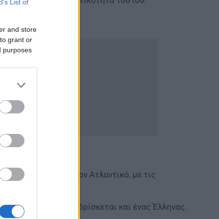
B’s List of
er and store
to grant or
ed purposes
κρουαζιερόπλοιο στον Ατλαντικό, με τις
θεσης.
υ βρέθηκαν θετικοί βρίσκεται και ένας Έλληνας.