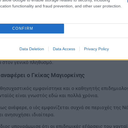
δικό επιστήμονα για την αποτελεσματική ιχνηλάτηση τ
cation functionality and fraud prevention, and other user protection.
διαδικασία αυτή θεωρείται κρίσιμη για την παρακολούθ
αραίτητων μέτρων.
CONFIRM
ην Ελλάδα, ο χανταϊός παρακολουθείται συστηματικά από 
ταγράφονται κάθε χρόνο.
Data Deletion
Data Access
Privacy Policy
νήθως αναφέρονται ένα ή δύο περιστατικά ετησίως, στοι
ύ στον γενικό πληθυσμό.
 αναφέρει ο Γκίκας Μαγιορκίνης
θησυχαστικός εμφανίστηκε και ο καθηγητής επιδημιολογί
νταϊός είναι γνωστός εδώ και πολλά χρόνια.
ως ανέφερε, ο ιός εμφανίζεται συχνά σε περιοχές της Νό
ει ανησυχήσει ιδιαίτερα.
ίδιος υπογράμμισε ότι οι επιδημικές εξάρσεις του χαντα