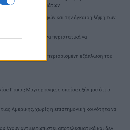
ων επαφών των κρουσμάτων.
ηση των πιθανών επαφών και την έγκαιρη λήψη των
το 2004, με πολύ λίγα περιστατικά να
χείο που δείχνει την περιορισμένη εξάπλωση του
ας Γκίκας Μαγιορκίνης, ο οποίος εξήγησε ότι ο
τιας Αμερικής, χωρίς η επιστημονική κοινότητα να
ϊού έχουν αντιμετωπιστεί αποτελεσματικά και δεν