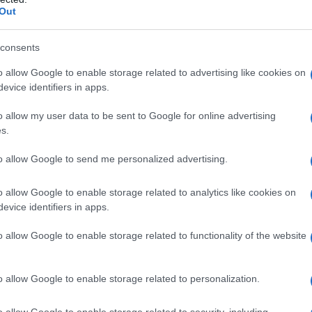
νταϊός: Έρχεται νέα καραντίνα; Aνησυχία για ένα νέο «c
Out
consents
o allow Google to enable storage related to advertising like cookies on
evice identifiers in apps.
o allow my user data to be sent to Google for online advertising
s.
to allow Google to send me personalized advertising.
o allow Google to enable storage related to analytics like cookies on
evice identifiers in apps.
α τον Έλληνα επιβάτη δεν υπάρχουν ακόμη πλήρη στοιχεία
o allow Google to enable storage related to functionality of the website
αμένονται περισσότερες πληροφορίες από τον Παγκόσμι
 ιχνηλάτηση των επαφών
o allow Google to enable storage related to personalization.
Θοδωρής Βασιλακόπουλος γνωστοποίησε ότι το Ευρωπαϊ
o allow Google to enable storage related to security, including