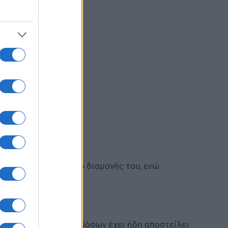
ovid»
 σχετικά με τον τόπο διαμονής του, ενώ
ο Οργανισμό Υγείας.
κό Κέντρο Ελέγχου Νόσων έχει ήδη αποστείλει