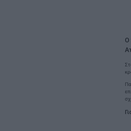
Ο
Ατ
Στ
κρ
Πα
επ
σχ
Γι