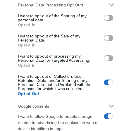
Please note that this website/app uses one or more Google
Personal Data Processing Opt Outs
services and may gather and store information including but
not limited to your visit or usage behaviour. You may click to
I want to opt-out of the Sharing of my
personal data.
grant or deny consent to Google and its third-party tags to
Opted In
use your data for below specified purposes in below Google
consent section.
I want to opt-out of the Sale of my
Personal Data.
Opted In
I want to opt-out of processing my
Personal Data for Targeted Advertising.
Opted In
I want to opt-out of Collection, Use,
Retention, Sale, and/or Sharing of my
Personal Data that Is Unrelated with the
Purposes for which it was collected.
Opted Out
Google consents
I want to allow Google to enable storage
related to advertising like cookies on web or
device identifiers in apps.