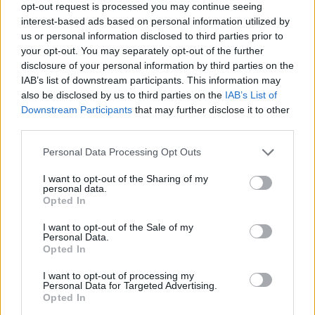
opt-out request is processed you may continue seeing
που τον ανάγκασε να προσαρμόσει το πρόγραμμά του και
interest-based ads based on personal information utilized by
να ακυρώσει ορισμένες υποχρεώσεις, ανάμεσά τους και
us or personal information disclosed to third parties prior to
μια προγραμματισμένη φωτογράφιση.
your opt-out. You may separately opt-out of the further
disclosure of your personal information by third parties on the
Παρά το απρόοπτο, ο καλλιτέχνης διαβεβαίωσε ότι η
IAB’s list of downstream participants. This information may
κατάσταση της υγείας του δεν προκαλεί ανησυχία και
also be disclosed by us to third parties on the
IAB’s List of
ότι προετοιμάζεται κανονικά για τη μεγάλη βραδιά του
Downstream Participants
that may further disclose it to other
Σαββάτου, όπου θα δώσει τον καλύτερό του εαυτό για
third parties.
την ελληνική συμμετοχή.
Please note that this website/app uses one or more Google
Personal Data Processing Opt Outs
services and may gather and store information including but
not limited to your visit or usage behaviour. You may click to
I want to opt-out of the Sharing of my
«Μην ανησυχείτε. Θα είμαστε μια χαρά μέχρι τον τελικό.
personal data.
grant or deny consent to Google and its third-party tags to
Μην ανησυχείτε. Αλλά, ναι, σήμερα πονάω λίγο, όμως
Opted In
use your data for below specified purposes in below Google
ήθελα πραγματικά να έρθω. Χρειάστηκε να ακυρώσω
consent section.
I want to opt-out of the Sale of my
άλλα πράγματα για σήμερα γιατί πρέπει να προσέχω για
Personal Data.
τις επόμενες μέρες. Αλλά ήθελα πολύ να έρθω να σας
Opted In
δω», δήλωσε χαρακτηριστικά ο Akylas στους
I want to opt-out of processing my
δημοσιογράφους.
Personal Data for Targeted Advertising.
Opted In