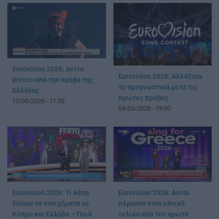
Eurovision 2026: Δείτε
Eurovision 2026: Αλλάζουν
βίντεο από την πρόβα της
τα προγνωστικά μετά τις
Ελλάδας
πρώτες πρόβες
12/05/2026 - 11:30
04/05/2026 - 19:00
Eurovision 2026: Τι θέση
Eurovision 2026: Αυτοί
δίνουν τα στοιχήματα σε
πέρασαν στον εθνικό
Κύπρο και Ελλάδα – Ποιά
τελικό από τον πρώτο