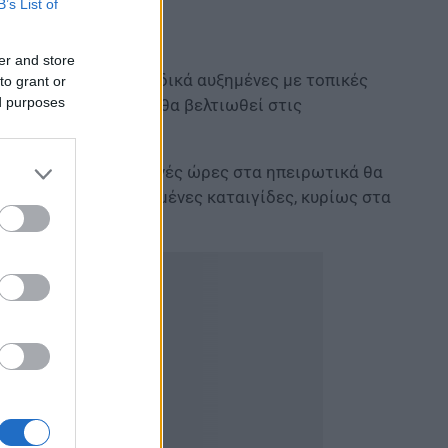
B’s List of
er and store
ιγαίο νεφώσεις παροδικά αυξημένες με τοπικές
to grant or
ed purposes
 το βράδυ ο καιρός θα βελτιωθεί στις
βρινές – απογευματινές ώρες στα ηπειρωτικά θα
και πιθανώς μεμονωμένες καταιγίδες, κυρίως στα