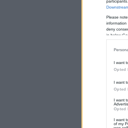
participants
Downstream 
Αν
Please note
Στ
information 
deny consent
βρ
in below Go
πε
Στ
Persona
αν
I want t
ορ
Opted 
I want t
Opted 
I want 
Advertis
Opted 
I want t
of my P
was col