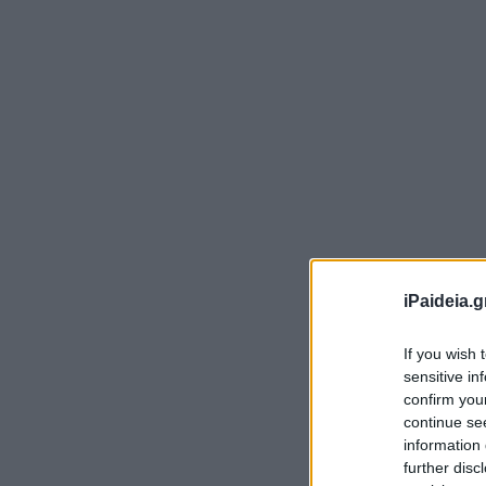
Σή
νε
iPaideia.g
ηλ
6 
If you wish 
sensitive in
Η 
confirm you
Ελ
continue se
information 
δι
further disc
το