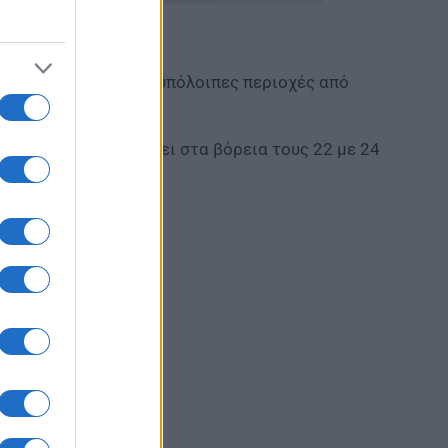
θύνσεις 3 με 4, στις υπόλοιπες περιοχές από
μποφόρ.
ρωτικά και θα φτάσει στα βόρεια τους 22 με 24
ύς Κελσίου.