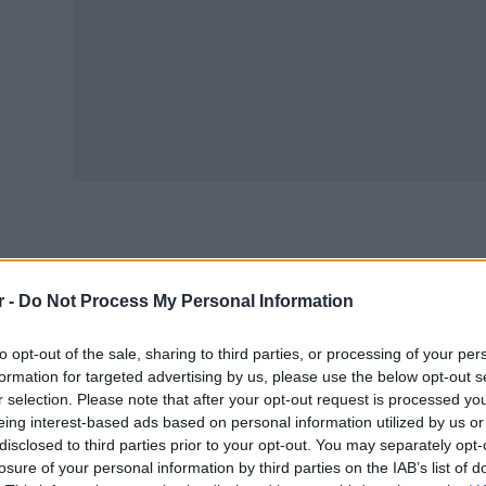
μερα Πέμπτη, το Ιόνιο, η βόρεια Ελλάδα και το βορειοα
φώσεις, βροχές και κατά τόπους μεμονωμένες καταιγίδες
r -
Do Not Process My Personal Information
ιοφάνεια αλλά αργότερα θα αναπτυχθούν νεφώσεις και π
μποφόρ στο νότιο Αιγαίο, ενώ η θερμοκρασία θα σημειώσ
to opt-out of the sale, sharing to third parties, or processing of your per
formation for targeted advertising by us, please use the below opt-out s
αστάθεια θα συνεχιστεί και τις επόμενες ημέρες, με τοπ
r selection. Please note that after your opt-out request is processed y
λάδα, ενώ το Σαββατοκύριακο αναμένεται νέο κύμα βροχώ
eing interest-based ads based on personal information utilized by us or
disclosed to third parties prior to your opt-out. You may separately opt-
ακυμάνσεις, οι θερμοκρασίες θα παραμείνουν σε σχετικά
losure of your personal information by third parties on the IAB’s list of
 ανοιξιάτικο σκηνικό σε όλη τη χώρα.