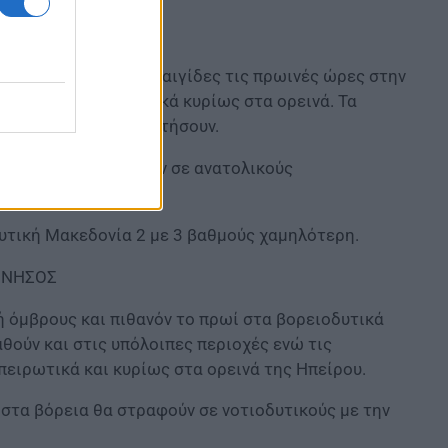
και μεμονωμένες καταιγίδες τις πρωινές ώρες στην
βρινές στα ηπειρωτικά κυρίως στα ορεινά. Τα
ς περιοχές θα σταματήσουν.
απόγευμα θα στραφούν σε ανατολικούς
δυτική Μακεδονία 2 με 3 βαθμούς χαμηλότερη.
ΟΝΝΗΣΟΣ
ή όμβρους και πιθανόν το πρωί στα βορειοδυτικά
θούν και στις υπόλοιπες περιοχές ενώ τις
ειρωτικά και κυρίως στα ορεινά της Ηπείρου.
 στα βόρεια θα στραφούν σε νοτιοδυτικούς με την