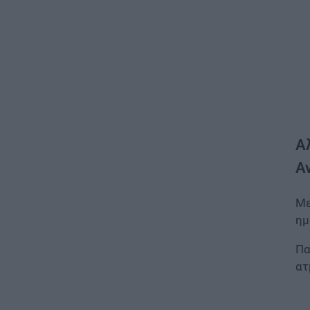
Α
Α
Με
ημ
Πα
ατ