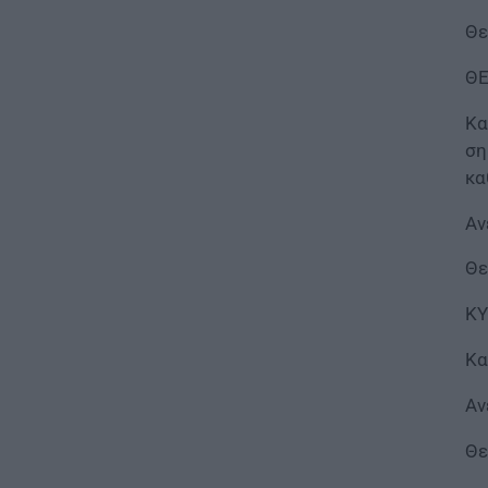
Τεχνητή Νοημοσύνη στα
Θε
σχολεία: Οι νέοι κανόνες για
μαθητές και εκπαιδευτικούς –
ΘΕ
Τι απαγορεύεται
07.08.2026 - 15:45
Κα
ση
ΕΙΔΗΣΕΙΣ
κα
Δεκαπενταύγουστος 2026:
Πώς αμείβονται όσοι
Αν
εργαστούν – Τι ισχύει για
πενθήμερο, εξαήμερο και
Θε
άδεια
07.08.2026 - 14:30
ΚΥ
Κα
ΠΑΙΔΕΙΑ
Παιδικοί σταθμοί ΕΣΠΑ 2026 –
2027: Δείτε πότε αναμένονται
Αν
τα προσωρινά αποτελέσματα
για τα voucher
Θε
07.08.2026 - 13:52