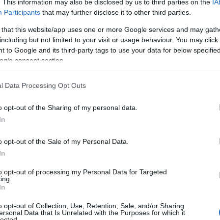
. This information may also be disclosed by us to third parties on the
IA
Participants
that may further disclose it to other third parties.
αλυτικά η πρόγνωση
 that this website/app uses one or more Google services and may gath
ο Ιόνιο, τα βόρεια ηπειρωτικά και το βορειοανατολικό Α
including but not limited to your visit or usage behaviour. You may click 
 to Google and its third-party tags to use your data for below specifi
οχές κατά διαστήματα και μεμονωμένες καταιγίδες, όμως
ogle consent section.
ρισσότερες περιοχές.
ην υπόλοιπη χώρα γενικά αίθριος καιρός αλλά τις μεσημ
l Data Processing Opt Outs
απτυχθούν νεφώσεις και θα εκδηλωθούν τοπικοί όμβροι 
o opt-out of the Sharing of my personal data.
εινά.
In
o opt-out of the Sale of my Personal Data.
In
to opt-out of processing my Personal Data for Targeted
ing.
In
o opt-out of Collection, Use, Retention, Sale, and/or Sharing
ersonal Data that Is Unrelated with the Purposes for which it
lected.