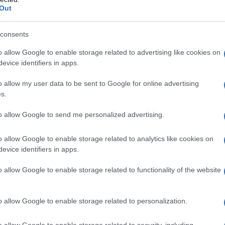
Out
consents
 άνεμοι θα πνέουν στα βορειοανατολικά από βόρειες διευ
o allow Google to enable storage related to advertising like cookies on
τικές διευθύνσεις 3 με 5 και στο νότιο Αιγαίο τοπικά 6 
evice identifiers in apps.
θερμοκρασία θα σημειώσει μικρή πτώση, κυρίως στα ηπει
o allow my user data to be sent to Google for online advertising
θμούς και στις υπόλοιπες περιοχές τους 24 με 27 βαθμο
s.
ΚΕΔΟΝΙΑ, ΘΡΑΚΗ
to allow Google to send me personalized advertising.
o allow Google to enable storage related to analytics like cookies on
evice identifiers in apps.
o allow Google to enable storage related to functionality of the website
o allow Google to enable storage related to personalization.
o allow Google to enable storage related to security, including