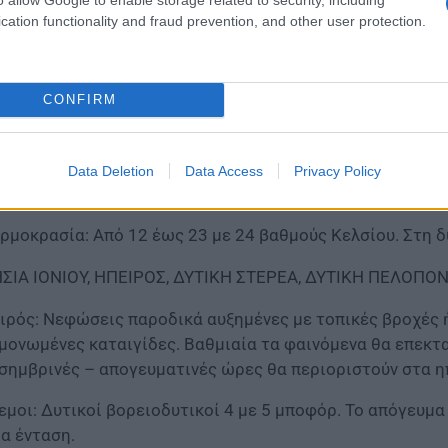
cation functionality and fraud prevention, and other user protection.
ιρός: Νεφώσεις παροδικά αυξημένες με τοπικές βροχές 
ντρική, ανατολική Μακεδονία και τη Θράκη και τις μεσημ
CONFIRM
ινόμενα τη νύχτα θα εξασθενήσουν και στις περισσότερε
εμοι: Βόρειοι βορειοανατολικοί 3 με 5 μποφόρ. Από το 
Data Deletion
Data Access
Privacy Policy
τιοανατολικούς 3 με 4 μποφόρ.
ρμοκρασία: Από 12 έως 23 με 24 βαθμούς Κελσίου. Στη 
ΣΙΑ ΙΟΝΙΟΥ, ΗΠΕΙΡΟΣ, ΔΥΤΙΚΗ ΣΤΕΡΕΑ, ΔΥΤΙΚΗ ΠΕΛΟΠ
ιρός: Νεφώσεις παροδικά αυξημένες με τοπικές βροχές 
μονωμένες καταιγίδες. Βαθμιαία τα φαινόμενα θα επεκτα
σημβρινές – απογευματινές ώρες θα περιοριστούν στα ηπ
εμοι: Δυτικοί βορειοδυτικοί 4 με 5 μποφόρ. Το απόγευμα
ια ένταση.