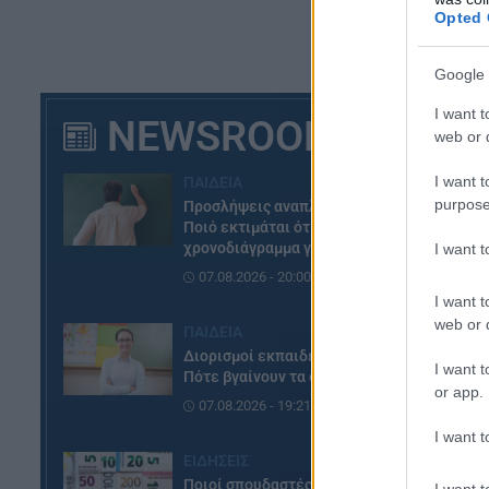
Opted 
Google 
Οι
I want t
δυ
NEWSROOM
web or d
Η 
I want t
ΠΑΙΔΕΙΑ
βα
purpose
Προσλήψεις αναπληρωτών:
Ποιό εκτιμάται ότι θα είναι το
ΜΑ
χρονοδιάγραμμα για φέτος
I want 
07.08.2026 - 20:00
I want t
web or d
ΠΑΙΔΕΙΑ
Διορισμοί εκπαιδευτικών:
I want t
Πότε βγαίνουν τα ονόματα
or app.
07.08.2026 - 19:21
I want t
ΕΙΔΗΣΕΙΣ
Ποιοί σπουδαστές θα λάβουν
I want t