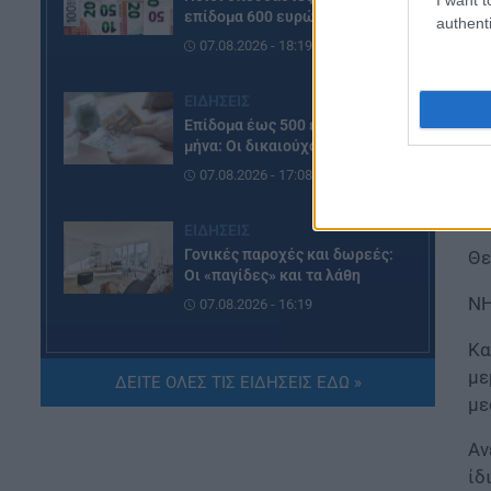
επίδομα 600 ευρώ
authenti
07.08.2026 - 18:19
Κα
ΕΙΔΗΣΕΙΣ
κε
Επίδομα έως 500 ευρώ τον
φα
μήνα: Οι δικαιούχοι
07.08.2026 - 17:08
Αν
νο
ΕΙΔΗΣΕΙΣ
Γονικές παροχές και δωρεές:
Θε
Οι «παγίδες» και τα λάθη
ΝΗ
07.08.2026 - 16:19
Κα
ΠΑΙΔΕΙΑ
με
ΔΕΙΤΕ ΟΛΕΣ ΤΙΣ ΕΙΔΗΣΕΙΣ ΕΔΩ »
ΝΕΟ φοιτητικό επίδομα: Για
με
ποιούς φοιτητές
07.08.2026 - 15:54
Αν
ίδ
ΠΑΙΔΕΙΑ