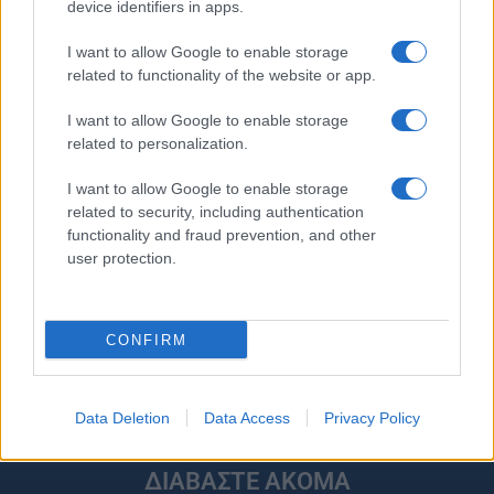
Ακολουθείστε το iPaideia.gr στο Google News
device identifiers in apps.
Ειδήσεις
Tελευταίες
για την Παιδεία και την εργασία
I want to allow Google to enable storage
iPaideia.gr
στο
related to functionality of the website or app.
I want to allow Google to enable storage
related to personalization.
I want to allow Google to enable storage
related to security, including authentication
functionality and fraud prevention, and other
user protection.
Στην Κατηγορία:
ΕΙΔΗΣΕΙΣ
CONFIRM
ΕΚΠΑ
ΕΞΕΤΑΣΤΙΚΗ
ΠΡΥΤΑΝΕΙΣ
TAGS:
Data Deletion
Data Access
Privacy Policy
ΔΙΑΒΑΣΤΕ ΑΚΟΜΑ