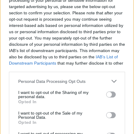
processing of your personal or sensitive information for
targeted advertising by us, please use the below opt-out
section to confirm your selection. Please note that after your
opt-out request is processed you may continue seeing
interest-based ads based on personal information utilized by
us or personal information disclosed to third parties prior to
your opt-out. You may separately opt-out of the further
Διαμαρτυρία στην είσοδο της πρυτανείας του
ΕΚΠΑ
disclosure of your personal information by third parties on the
IAB’s list of downstream participants. This information may
πραγματοποίησαν το μεσημέρι της Τέταρτης φοιτητές
also be disclosed by us to third parties on the
IAB’s List of
του πανεπιστημίου Αθηνών μετά την απόφαση να τεθεί
Downstream Participants
that may further disclose it to other
σε αναστολή καθηκόντων ο διοικητικός υπάλληλος του
third parties.
ΕΚΠΑ που δήλωσε ότι συμμετείχε στο σαμποτάζ στον
σέρβερ προκειμένου να μην πραγματοποιηθούν οι
Please note that this website/app uses one or more Google
Personal Data Processing Opt Outs
services and may gather and store information including but
διαδικτυακές εξετάσεις.
not limited to your visit or usage behaviour. You may click to
I want to opt-out of the Sharing of my
personal data.
«Όχι στην ποινικοποίηση της συνδικαλιστικής δράσης,
grant or deny consent to Google and its third-party tags to
Opted In
use your data for below specified purposes in below Google
καμία δίωξη στους διοικητικούς» γράφουν, επίσης, στο
consent section.
πανό οι φοιτητές.
I want to opt-out of the Sale of my
Personal Data.
Opted In
Οι φοιτητές στη συνέχεια αποχώρησαν από το
I want to opt-out of processing my