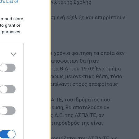
B’s List of
διο για την ίδρυση Ανώτατης Σχολής
τό το θεωρούν ως δυσμενή εξέλιξη και επιρρίπτουν
er and store
to grant or
ed purposes
ΣΠΑΙΤΕ στο ΕΚΠΑ;
 του ΕΚΠΑ, με πέντε χρόνια φοίτηση τα οποία δεν
ατικά δικαιώματα των αποφοίτων θα ήταν
ανικών σύμφωνα με τα Β.Δ. του 1970! Ένα τμήμα
υ θα βρίσκονταν σε σαφώς μειονεκτική θέση, τόσο
 σε τυπικά προσόντα απέναντι στους αποφοίτους
στορικής ΣΕΛΕΤΕ/ΑΣΠΑΙΤΕ, του Ιδρύματος που
Επαγγελματική Εκπαίδευση, θα αποτελούσε αν
 ΥΠΑΙΘΑ όσο και της Δ.Ε. της ΑΣΠΑΙΤΕ, αν
Πρόεδρος όσο και ο Αντιπρόεδρός της είναι
ελματική Εκπαίδευση χρειάζεται την ΑΣΠΑΙΤΕ ως