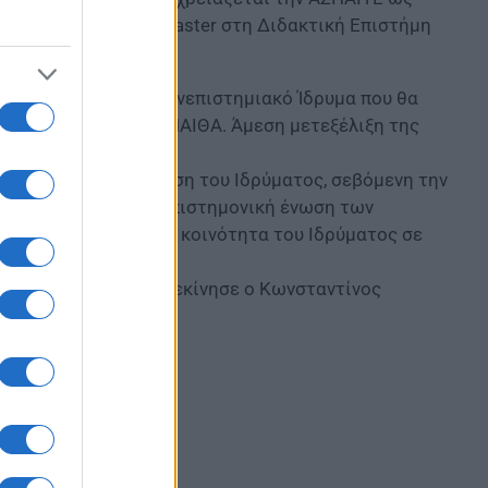
πιπέδου Integrated Master στη Διδακτική Επιστήμη
 να αποτελέσει το Πανεπιστημιακό Ίδρυμα που θα
αι μοναδική για το ΥΠΑΙΘΑ. Άμεση μετεξέλιξη της
οδηγούσε σε υποβάθμιση του Ιδρύματος, σεβόμενη την
ποφοίτους. Εμείς η επιστημονική ένωση των
η την εκπαιδευτική κοινότητα του Ιδρύματος σε
οκληρώσει αυτό που ξεκίνησε ο Κωνσταντίνος