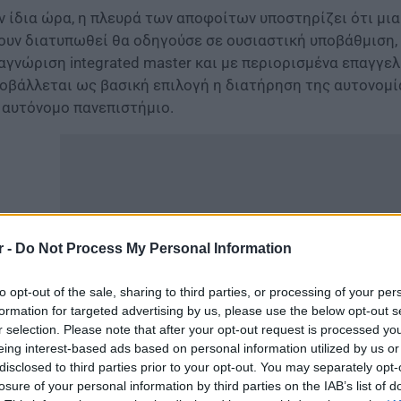
ν ίδια ώρα, η πλευρά των αποφοίτων υποστηρίζει ότι μι
ουν διατυπωθεί θα οδηγούσε σε ουσιαστική υποβάθμιση,
αγνώριση integrated master και με περιορισμένα επαγγελ
οβάλλεται ως βασική επιλογή η διατήρηση της αυτονομί
 αυτόνομο πανεπιστήμιο.
r -
Do Not Process My Personal Information
to opt-out of the sale, sharing to third parties, or processing of your per
formation for targeted advertising by us, please use the below opt-out s
r selection. Please note that after your opt-out request is processed y
eing interest-based ads based on personal information utilized by us or
disclosed to third parties prior to your opt-out. You may separately opt-
ς τελευταίες μέρες, διαβάζουμε δημοσιεύματα που αναφ
losure of your personal information by third parties on the IAB’s list of