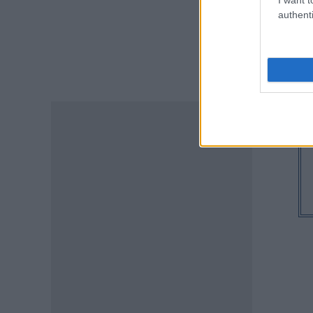
authenti
ΠΑΙΔΕΙΑ
Διορισμοί εκπαιδευτικών –
ΟΠΣΥΔ: Αυτά πρέπει να
προσέξετε πριν δηλώσετε
περιοχές
06.08.2026 - 13:52
ΕΙΔΗΣΕΙΣ
Φωτοβολταϊκά στο μπαλκόνι:
Πώς μπορείτε να μειώσετε τον
λογαριασμό ρεύματος
06.08.2026 - 13:01
ΕΙΔΗΣΕΙΣ
Κοινωνικό Οικιακό Τιμολόγιο
Ρεύματος: Πότε ανοίγει η
πλατφόρμα ξανά για τις
αιτήσεις
06.08.2026 - 12:40