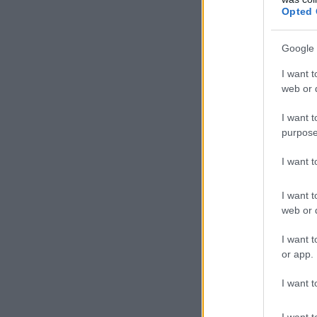
Opted 
Σχ
γι
ΕΙΔΗΣΕΙΣ
Google 
Ιός Δυτικού Νείλου:
Αν
Αυξάνονται τα κρούσματα, σε
I want t
ποιες περιοχές της Αττικής
στ
web or d
έχουν εντοπιστεί
ΑΣ
06.08.2026 - 15:31
Η 
I want t
purpose
ισ
ΠΑΙΔΕΙΑ
απ
Διορισμοί εκπαιδευτικών
I want 
συ
2026: Δείτε μέχρι ποια σειρά
Η 
ΑΣΕΠ έγιναν οι περσινοί
I want t
διορισμοί ΠΕ70
Κα
web or d
06.08.2026 - 14:46
I want t
or app.
ΠΑΙΔΕΙΑ
ΑΣΕΠ: Το χρονοδιάγραμμα για
I want t
πίνακες, διορισμούς και
προσλήψεις αναπληρωτών
06.08.2026 - 14:26
I want t