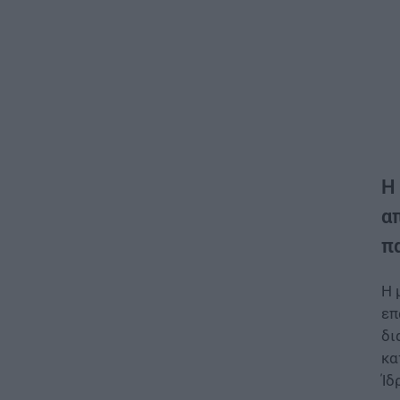
Η
α
π
Η 
επ
δι
κα
Ίδ