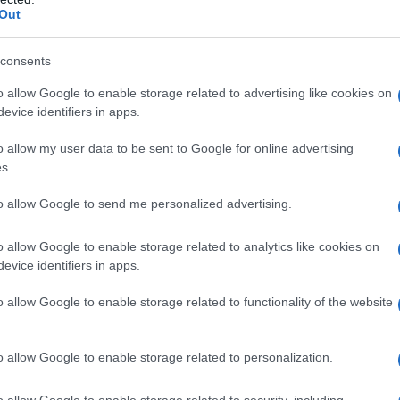
Out
ολή, που να μπορεί να λειτουργήσει Πενταετή Τμήματα ε
α όλους τους τομείς της επαγγελματικής εκπαίδευσης.
consents
 το ΕΚΠΑ δεν θέλει να εντάξει την ΑΣΠΑΙΤΕ ως Σχολή για
o allow Google to enable storage related to advertising like cookies on
ηρίξει την επαγγελματική εκπαίδευση, η λύση είναι μία κ
evice identifiers in apps.
ΠΑΙΤΕ σε αυτόνομο Πανεπιστημιακό Ίδρυμα.
Δ.Ε. της ΑΣΠΑΙΤΕ, δεν συναίνεσε σε μια επιλογή που θα 
o allow my user data to be sent to Google for online advertising
s.
τορία του ιδρύματος, τους φοιτητές του και εμάς τους α
οφοίτων αναλαμβάνουμε την πρωτοβουλία και καλούμε όλ
to allow Google to send me personalized advertising.
στράτευση για το σκοπό αυτό.
Υπουργός Παιδείας κ. Ζαχαράκη έχει την ευκαιρία να ολ
o allow Google to enable storage related to analytics like cookies on
ραμανλής το 1959.
evice identifiers in apps.
o allow Google to enable storage related to functionality of the website
o allow Google to enable storage related to personalization.
o allow Google to enable storage related to security, including