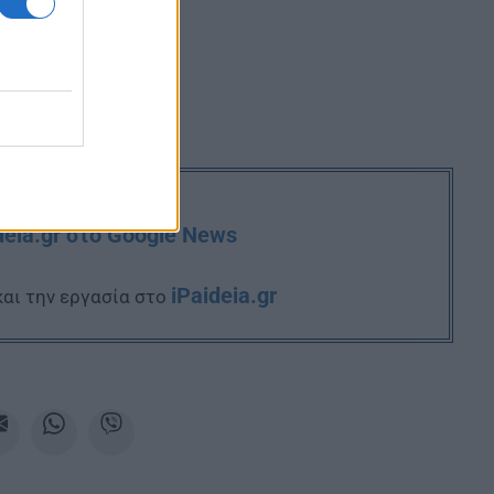
deia.gr στο Google News
iPaideia.gr
και την εργασία στο