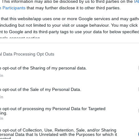
. This information may also be disclosed by us to third parties on the
IA
ν συμπεριλαμβάνεται η ΑΣΠΑΙΤΕ στο υπό ψήφιση νομοσχέ
Participants
that may further disclose it to other third parties.
ραστατικών Τεχνών.
λλοί και δυστυχώς και κάποιοι μέσα από την ΑΣΠΑΙΤΕ αυ
 that this website/app uses one or more Google services and may gath
θύνες στη Δ.Ε. της ΑΣΠΑΙΤΕ.
including but not limited to your visit or usage behaviour. You may click 
 to Google and its third-party tags to use your data for below specifi
 ποιες προϋποθέσεις όμως θα εντάσσονταν η Α
ogle consent section.
στυχώς ως Τμήμα Εκπαιδευτικών Μηχανικών σε μια Σχολή
l Data Processing Opt Outs
 αναγνωρίζονταν ως Integrated Master και τα επαγγελμ
o opt-out of the Sharing of my personal data.
καιώματα ΤΕΙ, δηλαδή αυτά των Ανωτέρων Σχολών Υπομηχ
In
λαδή χωρίς ουσιαστική προοπτική γιατί οι απόφοιτοί το
 Εκπαιδευτικοί όσο και ως Μηχανικοί αφού θα υστερούν
o opt-out of the Sale of my Personal Data.
ων των συναφών τμημάτων.
In
α τέτοια λύση για εμάς τους χιλιάδες αποφοίτους της ι
οτελεί ακόμα και σήμερα σημείο αναφοράς για όλη την 
to opt-out of processing my Personal Data for Targeted
ing.
οποιούνταν σοβαρό λάθος τόσο της πολιτικής ηγεσίας του
In
ναινούσε σε κάτι τέτοιο, τη στιγμή μάλιστα που τόσο ο 
o opt-out of Collection, Use, Retention, Sale, and/or Sharing
θηγητές της.
ersonal Data that Is Unrelated with the Purposes for which it
α Σχολή δεν μπορεί να υποβαθμιστεί σε Τμήμα! Η Επαγγ
lected.