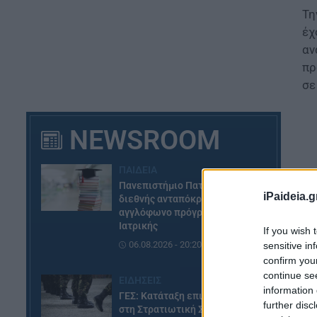
Τη
έχ
αν
πρ
σε
NEWSROOM
ΠΑΙΔΕΙΑ
Πανεπιστήμιο Πατρών: Ισχυρή
iPaideia.g
διεθνής ανταπόκριση στο νέο
αγγλόφωνο πρόγραμμα
Ιατρικής
If you wish 
06.08.2026 - 20:20
sensitive in
confirm you
continue se
ΕΙΔΗΣΕΙΣ
information 
ΓΕΣ: Κατάταξη επιτυχόντων
Τι
further disc
στη Στρατιωτική Σχολή