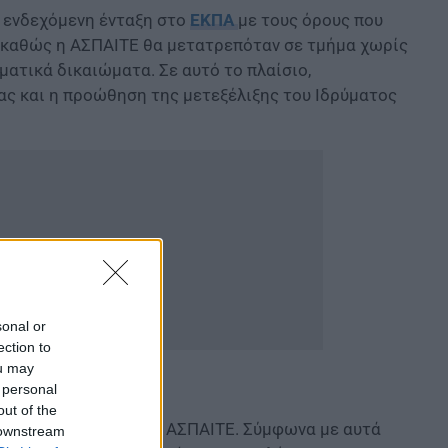
α ενδεχόμενη ένταξη στο
ΕΚΠΑ
με τους όρους που
 καθώς η ΑΣΠΑΙΤΕ θα μετατρεπόταν σε τμήμα χωρίς
ματικά δικαιώματα. Σε αυτό το πλαίσιο,
ας και η προώθηση της μετεξέλιξης του Ιδρύματος
sonal or
ection to
ou may
 personal
out of the
έρονται στο θέμα της ΑΣΠΑΙΤΕ. Σύμφωνα με αυτά
 downstream