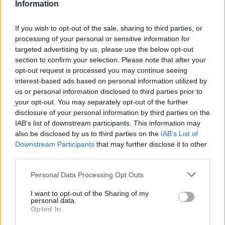
Information
«Πρέπει να βρούμε τρόπους βελτίωσης του βιοτικού επιπέ
περιορίζοντας ταυτόχρονα τις περιβαλλοντικές επιπτώσει
If you wish to opt-out of the sale, sharing to third parties, or
οικολογικό αποτύπωμα των πιο ανεπτυγμένων κοινωνιών»,
processing of your personal or sensitive information for
targeted advertising by us, please use the below opt-out
Δείτε
Ποιό είναι το κορυφαίο Πανεπιστήμιο στην Ελλάδα –
section to confirm your selection. Please note that after your
πώς μοιράζονται τα κονδύλια
opt-out request is processed you may continue seeing
interest-based ads based on personal information utilized by
us or personal information disclosed to third parties prior to
your opt-out. You may separately opt-out of the further
disclosure of your personal information by third parties on the
IAB’s list of downstream participants. This information may
also be disclosed by us to third parties on the
IAB’s List of
Downstream Participants
that may further disclose it to other
third parties.
Please note that this website/app uses one or more Google
Personal Data Processing Opt Outs
services and may gather and store information including but
not limited to your visit or usage behaviour. You may click to
I want to opt-out of the Sharing of my
personal data.
grant or deny consent to Google and its third-party tags to
Opted In
use your data for below specified purposes in below Google