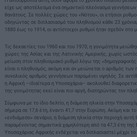
Η ανισορροπία αυτή, όσον αφορά το χρονικό πλαίσιο μείω
είχε ως αποτέλεσμα ένα σημαντικό πλεόνασμα γεννήσεων 
θανάτους. Σε πολλές χώρες του «Νότου», οι ετήσιοι ρυθμο
οδηγώντας σε διπλασιασμό του πληθυσμού κάθε 23 χρόνια,
1880 έως το 1914, οι αντίστοιχοι ρυθμοί ήταν σχεδόν στο μ
Τις δεκαετίες του 1960 και του 1970, η γονιμότητα μειώθ
χώρες της Ασίας και της Λατινικής Αμερικής, χωρίς ωστό
μείωση στον πληθυσμιακό ρυθμό λόγω της «δημογραφικής
είναι ο πληθυσμός, ακόμη και αν μειώνεται ο αριθμός των 
συνολικός αριθμός γεννήσεων παραμένει υψηλός. Σε αντίθ
η Αφρική –ιδιαίτερα η Υποσαχάρια– ακολουθεί διαφορετικ
της γονιμότητας εκεί είναι πιο αργή, διατηρώντας τον πλη
Σύμφωνα με το ίδιο δελτίο, η διάμεση ηλικία στην Υποσαχ
σήμερα σε 17,6 έτη, έναντι 41,7 στην Ευρώπη. Ακόμη και το
«ενδιάμεσο» σενάριο, η διάμεση ηλικία στην περιοχή αυτή θ
παραμένοντας σημαντικά χαμηλότερη από τα 47,3 έτη της
Υποσαχάριας Αφρικής ενδέχεται να διπλασιαστεί μέχρι το 