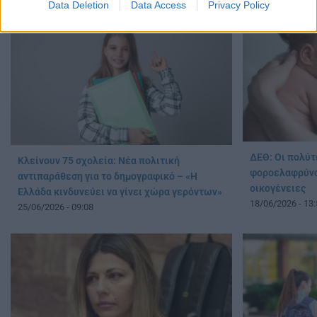
Data Deletion
Data Access
Privacy Policy
ΔΕΘ: Οι πολύτ
Κλείνουν 75 σχολεία: Νέα πολιτική
φοροελαφρύνσε
αντιπαράθεση για το δημογραφικό – «Η
οικογένειες
Ελλάδα κινδυνεύει να γίνει χώρα γερόντων»
18/06/2026 - 13:
25/06/2026 - 09:08