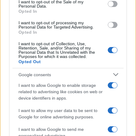
consent section.
I want to opt-out of the Sale of my
Personal Data.
Opted In
I want to opt-out of processing my
Personal Data for Targeted Advertising.
Ακολουθείστε το iPaideia.gr στο Go
Opted In
Ειδήσεις
I want to opt-out of Collection, Use,
Tελευταίες
για την Παιδεία και την εργασ
Retention, Sale, and/or Sharing of my
Personal Data that Is Unrelated with the
Purposes for which it was collected.
Opted Out
Google consents
I want to allow Google to enable storage
related to advertising like cookies on web or
device identifiers in apps.
Στην Κατηγορία:
ΕΙΔΗΣΕΙΣ
I want to allow my user data to be sent to
Google for online advertising purposes.
I want to allow Google to send me
ΔΗΜΟΓΡΑΦΙΚΟ
ΠΛΑΝΗΤΗΣ
ΠΛΗΘΥΣΜΟ
TAGS:
personalized advertising.