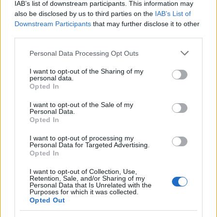
IAB’s list of downstream participants. This information may
Η Marathon χρηματοδοτείται κατά 50-90% από το
also be disclosed by us to third parties on the
IAB’s List of
Ευρωπαϊκό Ταμείο Επενδύσεων, την Ευρωπαϊκή Τράπεζα
Downstream Participants
that may further disclose it to other
Επενδύσεων και την ελληνική κυβέρνηση. Με τα
third parties.
χρήματα αυτά συμμετέχει σε επιχειρήσεις με ποσοστό
Please note that this website/app uses one or more Google
Personal Data Processing Opt Outs
15-20%. Οι τρεις φορείς έχουν επενδύσει συνολικά 320
services and may gather and store information including but
εκατ. δολάρια σε εννέα διαφορετικές εταιρείες venture
not limited to your visit or usage behaviour. You may click to
I want to opt-out of the Sharing of my
personal data.
capital.
grant or deny consent to Google and its third-party tags to
Opted In
use your data for below specified purposes in below Google
consent section.
I want to opt-out of the Sale of my
Πάντως, οι νέοι επιχειρηματίες περιγράφουν τη
Personal Data.
διαδικασία έναρξης επιχείρησης στην Ελλάδα ως
Opted In
εξαιρετικά δύσκολη. Ορισμένοι πανεπιστημιακοί
I want to opt-out of processing my
υποστηρίζουν ότι μια χώρα μπορεί να επωφεληθεί από
Personal Data for Targeted Advertising.
τη φυγή εγκεφάλων, όταν οι νέοι επιστρέφουν
Opted In
εφοδιασμένοι με νέες δεξιότητες. Το μοντέλο των
I want to opt-out of Collection, Use,
venture capitals θα μπορούσε να επιταχύνει αυτή την
Retention, Sale, and/or Sharing of my
Personal Data that Is Unrelated with the
διαδικασία.
Purposes for which it was collected.
Opted Out
Η Marathon έχει ήδη επενδύσει σε πέντε εταιρείες ενώ