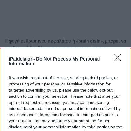
Η φυγή ανθρώπινου κεφαλαίου ή «brain drain», μπορεί να
αποδειχτεί δυσβάστακτη για τις οικονομίες των
φτωχότερων χωρών. Κυβερνήσεις και πανεπιστημιακοί
iPaideia.gr -
Do Not Process My Personal
εργάζονται για να αντιμετωπίσουν αυτή την τάση και να
Information
βρουν τρόπους επιστροφής των καλύτερων
επιστημόνων πίσω στις χώρες τους. Η εταιρεία
If you wish to opt-out of the sale, sharing to third parties, or
πληροφορικής του Α. Χαλκιόπουλου, που εδρεύει στο
processing of your personal or sensitive information for
Λονδίνο, έλαβε πέρυσι χρηματοδότηση ενός
targeted advertising by us, please use the below opt-out
section to confirm your selection. Please note that after your
εκατομμυρίου δολαρίων από την Marathon Venture
opt-out request is processed you may continue seeing
Capital, που στοχεύει αποκλειστικά Έλληνες
interest-based ads based on personal information utilized by
επιχειρηματίες. Υπάρχει όμως ένας όρος, πρέπει να
us or personal information disclosed to third parties prior to
ξοδέψει τα μισά χρήματα στην Ελλάδα και να έχει
your opt-out. You may separately opt-out of the further
στελέχη και δραστηριότητα εκεί.
disclosure of your personal information by third parties on the