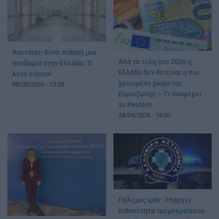
Χανταϊός: Είναι πιθανή μια
Από τα τέλη του 2026 η
πανδημία στην Ελλάδα; Τι
Ελλάδα δεν θα είναι η πιο
λένε ειδικοί
χρεωμένη χώρα της
08/05/2026 - 12:58
Ευρωζώνης – Tι αναφέρει
το Reuters
24/04/2026 - 18:00
Πόλεμος Ιράν: Υπάρχει
πιθανότητα τρομοκρατικού