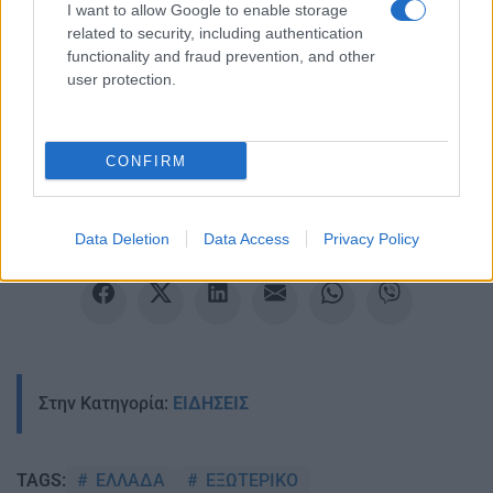
I want to allow Google to enable storage
related to security, including authentication
functionality and fraud prevention, and other
user protection.
Ακολουθείστε το iPaideia.gr στο Google News
Ειδήσεις
Tελευταίες
για την Παιδεία και την εργασία
CONFIRM
iPaideia.gr
στο
Data Deletion
Data Access
Privacy Policy
Στην Κατηγορία:
ΕΙΔΗΣΕΙΣ
ΕΛΛΑΔΑ
ΕΞΩΤΕΡΙΚΟ
TAGS: