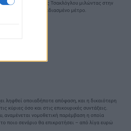
υργός Εργασίας Πάνος Τσακλόγλου μιλώντας στην
ιται για ένα κακοσχεδιασμένο μέτρο.
χει ληφθεί οποιαδήποτε απόφαση, και η δικαιότερη
ις κύριες όσο και στις επικουρικές συντάξεις.
υ, αναμένεται νομοθετική παρέμβαση η οποία
το ποιο σενάριο θα επικρατήσει – από λίγα ευρώ