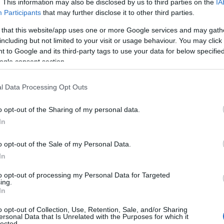
. This information may also be disclosed by us to third parties on the
IA
Participants
that may further disclose it to other third parties.
δικαιότερη κατανομή της Εισφοράς δεν σημαίνει βέβαια 
ίπεδα για το σύνολο τω δικαιούχων.
 that this website/app uses one or more Google services and may gath
including but not limited to your visit or usage behaviour. You may click 
 σενάρια που υπάρχουν στο τραπέζι και για τα οποία έχε
 to Google and its third-party tags to use your data for below specifi
ραμέως είναι πολλά και διαφορετικά. Υπάρχει όμως ξεκάθ
ogle consent section.
 την αύξηση των συντάξεων, δεν θα επαναληφθούν φαινό
ονιές (κατά τις οποίες «ξεπάγωσαν» οι συντάξεις), με σ
l Data Processing Opt Outs
αβαν τελικά, μετά και την αύξηση, μικρότερη σύνταξη, λό
o opt-out of the Sharing of my personal data.
αλυτικά, για δύο συνεχόμενα χρόνια, οι αυξήσεις στις συ
In
γαλύτερες αδικίες να αφορούν κυρίως τους συνταξιούχου
700 ευρώ.
o opt-out of the Sale of my Personal Data.
In
to opt-out of processing my Personal Data for Targeted
ing.
In
o opt-out of Collection, Use, Retention, Sale, and/or Sharing
ersonal Data that Is Unrelated with the Purposes for which it
lected.