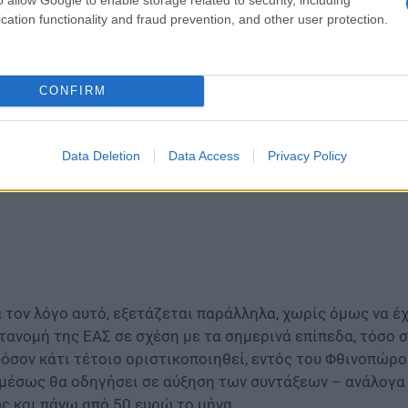
τό δεν θα ξανασυμβεί, δήλωσε κατηγορηματικά ο υφυπο
cation functionality and fraud prevention, and other user protection.
λεόραση του ΣΚΑΙ, παραδεχόμενος παράλληλα, πως πρόκε
CONFIRM
Data Deletion
Data Access
Privacy Policy
α τον λόγο αυτό, εξετάζεται παράλληλα, χωρίς όμως να έ
τανομή της ΕΑΣ σε σχέση με τα σημερινά επίπεδα, τόσο στ
όσον κάτι τέτοιο οριστικοποιηθεί, εντός του Φθινοπώρο
μέσως θα οδηγήσει σε αύξηση των συντάξεων – ανάλογα 
ς και πάνω από 50 ευρώ το μήνα.