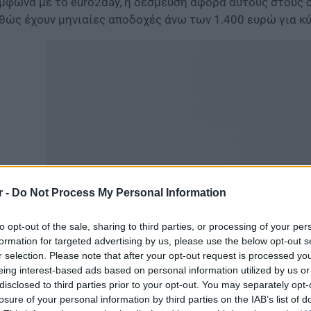
μφωνα με το euro2day, η δέσμευση αφορά αυτούς στους 
θώς έχουν μηνιαίες αποδοχές άνω των 1.400 ευρώ για κ
r -
Do Not Process My Personal Information
to opt-out of the sale, sharing to third parties, or processing of your per
ο υπουργείο Εργασίας γνωρίζουν πως η εισφορά από 3% 
formation for targeted advertising by us, please use the below opt-out s
ρώ σε κύριες και επικουρικές αντίστοιχα, από το πρώτο 
r selection. Please note that after your opt-out request is processed y
χύει στην γενική φορολογία, είναι ένα «κακοσχεδιασμένο»
eing interest-based ads based on personal information utilized by us or
disclosed to third parties prior to your opt-out. You may separately opt-
αμματείας Κοινωνικών Ασφαλίσεων έχουν επεξεργαστεί σ
losure of your personal information by third parties on the IAB’s list of
αρμόζεται το μέτρο.