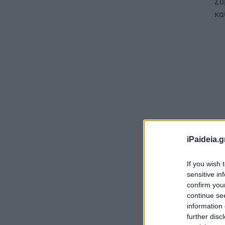
Σύ
κα
iPaideia.g
If you wish 
Στ
sensitive in
ευ
confirm you
ισ
continue se
information 
Γρ
further disc
εφ