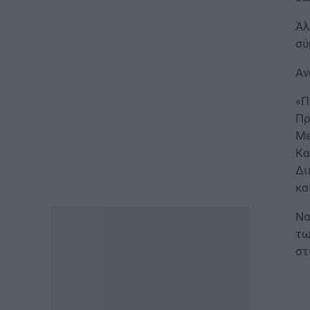
07.08.2026 - 10:25
Άλ
ΠΑΙΔΕΙΑ
σύ
Υπουργείο Παιδείας:
Ανακοινώθηκαν 95
Αν
ειδικότητες και 860 τμήματα
των ΣΑΕΚ – Πότε ξεκινούν οι
«Π
αιτήσεις
Πρ
07.08.2026 - 10:04
Με
Κα
ΠΑΙΔΕΙΑ
Δι
Προσλήψεις αναπληρωτών
κα
2026: Πόσες προσλήψεις θα
γίνουν στην Α’ φάση
Να
07.08.2026 - 09:40
τω
στ
ΠΑΙΔΕΙΑ
Διορισμοί εκπαιδευτικών –
Υπουργείο Παιδείας:
«Κλείδωσε» η ημερομηνία
ανακοίνωσης των ονομάτων