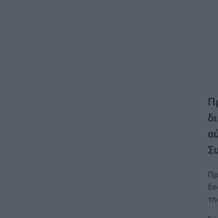
Π
δ
α
Σ
Πρ
δε
τ