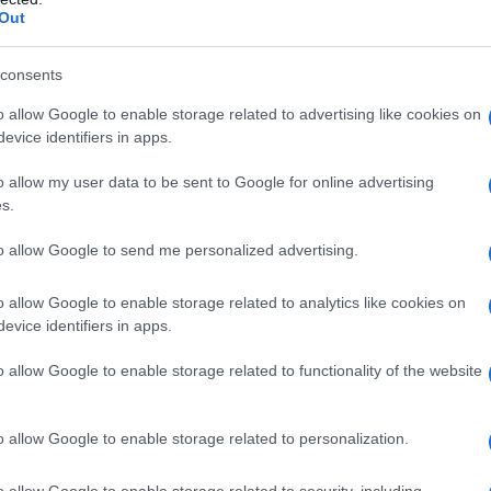
Out
consents
o allow Google to enable storage related to advertising like cookies on
evice identifiers in apps.
α παράδειγμα, νέος συνταξιούχος με σύνταξη 1.395 ευρώ 
o allow my user data to be sent to Google for online advertising
ό τα 1.400 ευρώ. Με την αύξηση κατά 3% που έλαβε λίγο 
s.
ήλθε σε 1.436,85 ευρώ. Σε αυτό το ποσό επιβλήθηκε η κ
ώτη κλίμακα. Έτσι, κι ενώ η ονομαστική αύξηση ανήλθε σ
to allow Google to send me personalized advertising.
ριορίστηκε στα 1.400 ευρώ, με όφελος μόλις 5 ευρώ.
o allow Google to enable storage related to analytics like cookies on
νταξιούχος που μέχρι το 2023 λάμβανε σύνταξη 1.695 ευρ
evice identifiers in apps.
άτηση 50,85 ευρώ με τη σύνταξή του να περιορίζεται στα
o allow Google to enable storage related to functionality of the website
α το 2024 (στα μεικτά) η σύνταξη ανέβηκε στα 1.745,85 
τόματα, η κράτηση της ΕΑΣ από 3% έγινε 6%, καθώς ο συν
 αποτέλεσμα όχι μόνο να μηδενίζεται η αύξηση, αλλά και
o allow Google to enable storage related to personalization.
ο χέρι έλαβε 1.641,09 ευρώ.
o allow Google to enable storage related to security, including