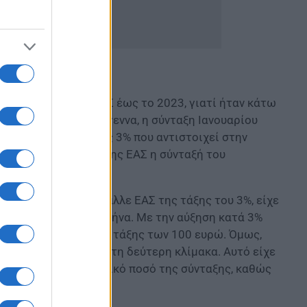
δεν είχε κράτηση ΕΑΣ έως το 2023, γιατί ήταν κάτω
πριν από τα Χριστούγεννα, η σύνταξη Ιανουαρίου
ράτηση της ΕΑΣ ύψους 3% που αντιστοιχεί στην
ε 41,85 ευρώ, λόγω της ΕΑΣ η σύνταξή του
ώ μεικτά και κατέβαλλε ΕΑΣ της τάξης του 3%, είχε
 1.644,15 ευρώ τον μήνα. Με την αύξηση κατά 3%
ευρώ, ήτοι αύξηση της τάξης των 100 ευρώ. Όμως,
ταξιούχος ανέβηκε στη δεύτερη κλίμακα. Αυτό είχε
 να μειώνεται το αρχικό ποσό της σύνταξης, καθώς