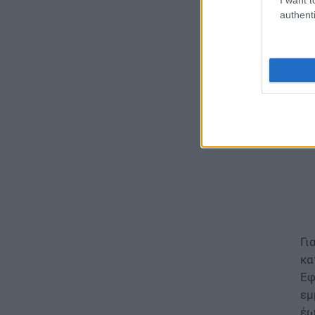
Αυ
authenti
τη
ΠΑΙΔΕΙΑ
ΣΑΕΚ – Σχολεία Δεύτερης
Ευκαιρίας: Τι αλλάζει σε
χρηματοδότηση και
λειτουργικές δαπάνες
07.08.2026 - 11:17
ΠΑΙΔΕΙΑ
ΑΣΕΠ 1ΓΕ/2026 και 2ΓΕ/2026:
Σήμερα η κλήρωση –
Αντίστροφη μέτρηση για τους
προσωρινούς πίνακες
εκπαιδευτικών
07.08.2026 - 11:01
Γι
ΕΙΔΗΣΕΙΣ
κα
Τουρισμός για όλους: Ποιά
Εφ
ΑΦΜ κάνουν αίτηση σήμερα –
εμ
Όλες οι ημερομηνίες
έω