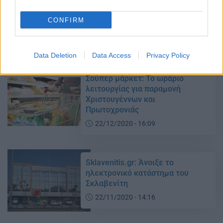
shop και λύση σούπερ μάρκετ –
Προβληματίζει το άνοιγμα
CONFIRM
σχολείων
21/02/2021 - 10:16
Data Deletion
Data Access
Privacy Policy
Σούπερ μάρκετ: Το ωράριο
λειτουργίας για παραμονή
Χριστουγέννων και
Πρωτοχρονιάς
22/12/2020 - 16:09
Sklavenitis.gr: Άνοιξε το
ηλεκτρονικό κατάστημα του
Σκλαβενίτη
22/11/2020 - 14:16