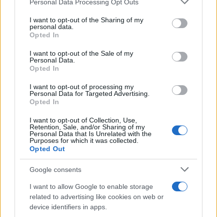
28/02/2023 - 14:21
Personal Data Processing Opt Outs
services and may gather and store information including but
not limited to your visit or usage behaviour. You may click to
I want to opt-out of the Sharing of my
personal data.
grant or deny consent to Google and its third-party tags to
Opted In
Market Pass: Άνοιξε η πλατφόρμα
use your data for below specified purposes in below Google
– Όλα όσα πρέπει να ξέρετε για
consent section.
I want to opt-out of the Sale of my
τη διαδικασία
Personal Data.
Opted In
21/02/2023 - 09:09
I want to opt-out of processing my
Personal Data for Targeted Advertising.
Opted In
Market pass: Πότε θα γίνουν οι
I want to opt-out of Collection, Use,
πληρωμές
Retention, Sale, and/or Sharing of my
Personal Data that Is Unrelated with the
02/02/2023 - 09:29
Purposes for which it was collected.
Opted Out
Google consents
Food Pass: Ποιοί το χάνουν –
Ποιοί θα πάρουν επίδομα 600
I want to allow Google to enable storage
ευρώ
related to advertising like cookies on web or
20/12/2022 - 10:51
device identifiers in apps.