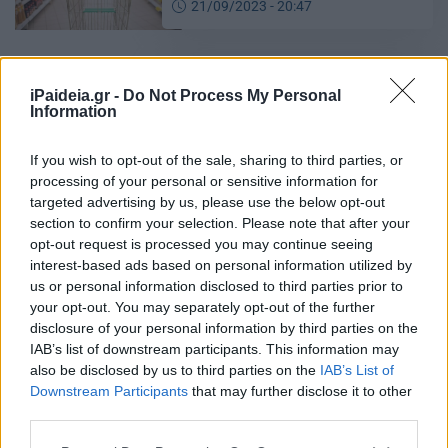
21/09/2023 - 20:47
Αλλαγές στο «καλάθι του
iPaideia.gr -
Do Not Process My Personal
νοικοκυριού» – Στο ΦΕΚ η λίστα
Information
προϊόντων
29/08/2023 - 18:08
If you wish to opt-out of the sale, sharing to third parties, or
processing of your personal or sensitive information for
targeted advertising by us, please use the below opt-out
section to confirm your selection. Please note that after your
Έρχονται ανατιμήσεις στα σούπερ
opt-out request is processed you may continue seeing
μάρκετ – Από πότε: Τι θα γίνει με
interest-based ads based on personal information utilized by
το Market Pass
us or personal information disclosed to third parties prior to
27/08/2023 - 08:51
your opt-out. You may separately opt-out of the further
disclosure of your personal information by third parties on the
IAB’s list of downstream participants. This information may
also be disclosed by us to third parties on the
IAB’s List of
Market Pass: Ποιοί θα λάβουν το
Downstream Participants
that may further disclose it to other
επίδομα άμεσα – ΟΛΕΣ οι
third parties.
πληρωμές
Please note that this website/app uses one or more Google