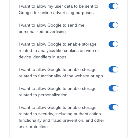
I want to allow my user data to be sent to
Google for online advertising purposes.
Market pass – Αιτήσεις: ΟΛΕΣ οι
οδηγίες ΕΔΩ – Πώς θα το λάβετε
I want to allow Google to send me
personalized advertising.
19/12/2022 - 09:31
I want to allow Google to enable storage
related to analytics like cookies on web or
Black Friday: Η σημαντική
device identifiers in apps.
διαφορά σε σχέση με πέρυσι
I want to allow Google to enable storage
24/11/2022 - 10:45
related to functionality of the website or app.
I want to allow Google to enable storage
Γιατί την περίοδο της πανδημίας
related to personalization.
αυξάνει η κατανάλωση αλκοόλ
I want to allow Google to enable storage
21/02/2021 - 10:31
related to security, including authentication
functionality and fraud prevention, and other
user protection.
Σενάρια για click away, click in