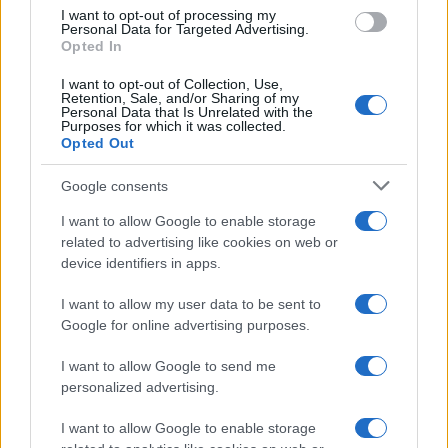
αυξήσεων
I want to opt-out of processing my
Personal Data for Targeted Advertising.
02/01/2024 - 16:36
Opted In
I want to opt-out of Collection, Use,
Retention, Sale, and/or Sharing of my
Personal Data that Is Unrelated with the
Μισθοί: Οι τριετίες επιστρέφουν
Purposes for which it was collected.
– Ποιοί εργαζόμενοι θα δουν
Opted Out
αυξήσεις
Google consents
30/12/2023 - 11:15
I want to allow Google to enable storage
related to advertising like cookies on web or
device identifiers in apps.
Μισθοί – Τριετίες: Αυξήσεις από
την Πρωτοχρονιά – Ο κίνδυνος
I want to allow my user data to be sent to
για τους νέους
Google for online advertising purposes.
29/12/2023 - 09:34
I want to allow Google to send me
personalized advertising.
Γεωργιάδης για τριετίες: Τελικά
I want to allow Google to enable storage
ποιοί θα δουν αύξηση στο μισθό