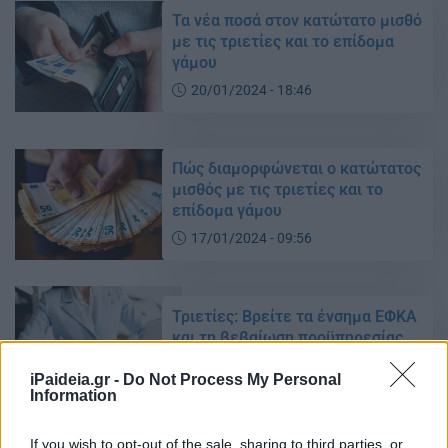
Τα νέα ποσά στον κατώτατο μισθό
με τις τριετίες και το επίδομα
γάμου
20/01/2024 - 18:46
Πώς διαμορφώνεται ο κατώτατος
μισθός με τις τριετίες και το
επίδομα γάμου
17/01/2024 - 09:56
Τριετίες: Βρείτε τα ένσημα ΕΦΚΑ
και τη βεβαίωση προϋπηρεσίας
16/01/2024 - 05:08
iPaideia.gr -
Do Not Process My Personal
Information
Αυξήσεις στους μισθούς: Οι
If you wish to opt-out of the sale, sharing to third parties, or