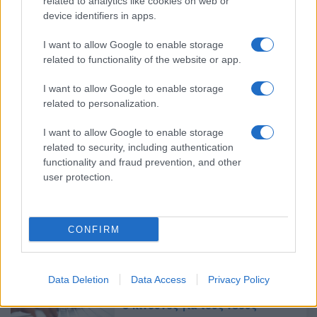
related to analytics like cookies on web or
τους
device identifiers in apps.
26/12/2023 - 09:02
I want to allow Google to enable storage
related to functionality of the website or app.
Τριετίες: Ποιοί θα δουν αυξήσεις
I want to allow Google to enable storage
στους μισθούς τους το 2024
related to personalization.
24/12/2023 - 20:30
I want to allow Google to enable storage
related to security, including authentication
functionality and fraud prevention, and other
Δείτε πόσο αυξάνονται οι μισθοί
user protection.
το 2024 – Τι ισχύει με τις
τριετίες
22/12/2023 - 09:00
CONFIRM
Μισθοί – Τριετίες: Ποιοί θα δουν
Data Deletion
Data Access
Privacy Policy
αυξήσεις από την Πρωτοχρονιά –
Ο κίνδυνος για τους νέους