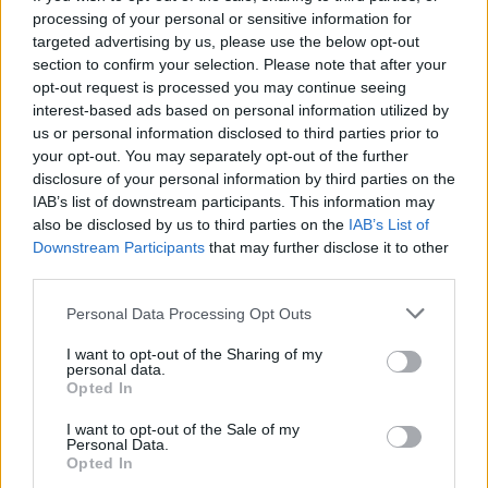
πρωτοβουλίες για τους
processing of your personal or sensitive information for
εργαζόμενους
targeted advertising by us, please use the below opt-out
section to confirm your selection. Please note that after your
08/01/2024 - 13:58
opt-out request is processed you may continue seeing
interest-based ads based on personal information utilized by
us or personal information disclosed to third parties prior to
Έρχεται ο νέος κατώτατος: Τι θα
your opt-out. You may separately opt-out of the further
ισχύσει – Αναλυτικά
disclosure of your personal information by third parties on the
παραδείγματα
IAB’s list of downstream participants. This information may
also be disclosed by us to third parties on the
IAB’s List of
04/01/2024 - 19:34
Downstream Participants
that may further disclose it to other
third parties.
Please note that this website/app uses one or more Google
Personal Data Processing Opt Outs
Μισθοί: Αυξήσεις ακόμα και 30%
services and may gather and store information including but
μέσα στο 2024
not limited to your visit or usage behaviour. You may click to
I want to opt-out of the Sharing of my
personal data.
04/01/2024 - 09:25
grant or deny consent to Google and its third-party tags to
Opted In
use your data for below specified purposes in below Google
consent section.
I want to opt-out of the Sale of my
Personal Data.
Μισθοί – «Τριετίες»: Αυτά είναι
Opted In
τα σημεία – κλειδιά των