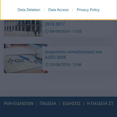
Data Deletion
Data Access
Privacy Policy
Παράταση της μεταβατικής
περιόδου για τους διορισμούς
2016 2017
09/09/2016 - 11:35
Διοριστέοι εκπαιδευτικοί του
ΑΣΕΠ 2008
25/08/2016 - 13:46
ΡΟΗ ΕΙΔΗΣΕΩΝ
ΠΑΙΔΕΙΑ
ΕΙΔΗΣΕΙΣ
Η ΠΑΙΔΕΙΑ ΣΤΗ