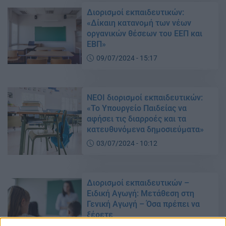
Διορισμοί εκπαιδευτικών:
«Δίκαιη κατανομή των νέων
οργανικών θέσεων του ΕΕΠ και
ΕΒΠ»
09/07/2024 - 15:17
ΝΕΟΙ διορισμοί εκπαιδευτικών:
«Το Υπουργείο Παιδείας να
αφήσει τις διαρροές και τα
κατευθυνόμενα δημοσιεύματα»
03/07/2024 - 10:12
Διορισμοί εκπαιδευτικών –
Ειδική Αγωγή: Μετάθεση στη
Γενική Αγωγή – Όσα πρέπει να
ξέρετε