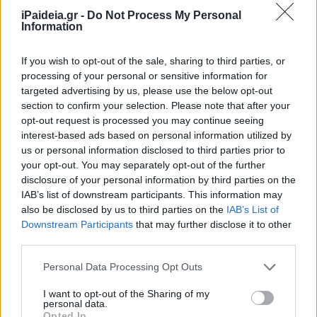
22/06/2021 - 09:41
iPaideia.gr -
Do Not Process My Personal
Information
Διορισμοί εκπαιδευτικών:
If you wish to opt-out of the sale, sharing to third parties, or
Ανατροπή! Πώς και πότε
processing of your personal or sensitive information for
αναμένεται να γίνουν
targeted advertising by us, please use the below opt-out
section to confirm your selection. Please note that after your
24/05/2021 - 10:07
opt-out request is processed you may continue seeing
interest-based ads based on personal information utilized by
us or personal information disclosed to third parties prior to
Προϋπολογισμός 2021: Έρχονται
your opt-out. You may separately opt-out of the further
μόνιμοι διορισμοί εκπαιδευτικών
disclosure of your personal information by third parties on the
IAB’s list of downstream participants. This information may
20/11/2020 - 20:40
also be disclosed by us to third parties on the
IAB’s List of
Downstream Participants
that may further disclose it to other
third parties.
Εκλογές 2019: Ευνοούνται
Please note that this website/app uses one or more Google
Personal Data Processing Opt Outs
προκηρύξεις, αποσπάσεις και
services and may gather and store information including but
μεταθέσεις ΕΕΠ και ΕΒΠ
not limited to your visit or usage behaviour. You may click to
I want to opt-out of the Sharing of my
29/05/2019 - 09:21
personal data.
grant or deny consent to Google and its third-party tags to
Opted In