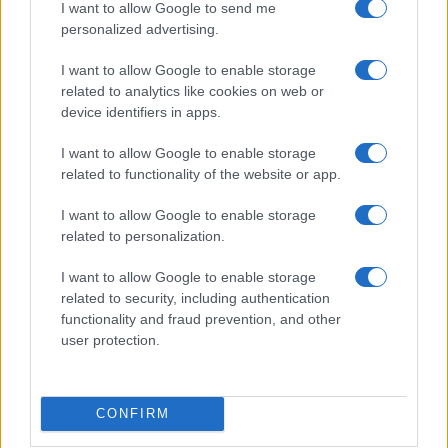
I want to allow Google to send me
personalized advertising.
Μόνιμοι διορισμοί εκπαιδευτικών
I want to allow Google to enable storage
ΑΣΕΠ 2008: οι διοριστέοι ανά
related to analytics like cookies on web or
ειδικότητα
device identifiers in apps.
20/11/2016 - 16:47
I want to allow Google to enable storage
related to functionality of the website or app.
Πρόσκληση για μόνιμο διορισμό
I want to allow Google to enable storage
εκπαιδευτικών διοριστέων ΑΣΕΠ
related to personalization.
2008
15/11/2016 - 18:23
I want to allow Google to enable storage
related to security, including authentication
functionality and fraud prevention, and other
user protection.
Διοριστέοι ΑΣΕΠ 2008: Σύσταση
2223 οργανικών θέσεων μη
κοινών ειδικοτήτων ΠΕ
CONFIRM
19/09/2016 - 13:15