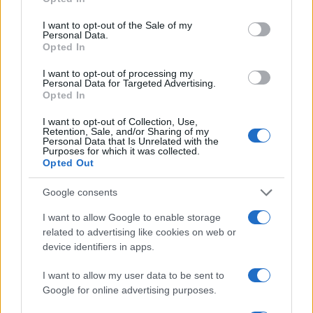
use your data for below specified purposes in below Google
consent section.
I want to opt-out of the Sale of my
Personal Data.
Μέχρι 31 Αυγούστου η
Opted In
μεταβατική περίοδος για τους
διορισμούς διοριστέων
I want to opt-out of processing my
Personal Data for Targeted Advertising.
εκπαιδευτικών
Opted In
09/07/2017 - 15:48
I want to opt-out of Collection, Use,
Retention, Sale, and/or Sharing of my
Personal Data that Is Unrelated with the
Purposes for which it was collected.
Μόνιμος διορισμός 227
Opted Out
εκπαιδευτικών από τους πίνακες
επιτυχόντων ΑΣΕΠ 2008
Google consents
07/07/2017 - 11:31
I want to allow Google to enable storage
related to advertising like cookies on web or
device identifiers in apps.
ΑΣΕΠ: διαγωνισμός για την ΥΠΑ –
I want to allow my user data to be sent to
Αποτελέσματα
Google for online advertising purposes.
17/03/2017 - 22:16