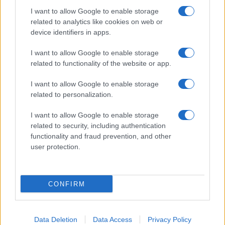
I want to allow Google to enable storage
related to analytics like cookies on web or
Β’ ξένη γλώσσα – Δημοτικά:
device identifiers in apps.
Οδηγίες διδασκαλίας
28/05/2021 - 18:40
I want to allow Google to enable storage
related to functionality of the website or app.
I want to allow Google to enable storage
Εκπαιδευτικοί: Το υπουργείο
related to personalization.
καταργεί στην πράξη την επιλογή
της 2ης ξένης γλώσσας
I want to allow Google to enable storage
24/05/2021 - 15:33
related to security, including authentication
functionality and fraud prevention, and other
user protection.
Νέα εμπόδια στην επιλογή
Δεύτερης Ξένης Γλώσσας στα
Δημοτικά
CONFIRM
23/05/2021 - 18:20
Data Deletion
Data Access
Privacy Policy