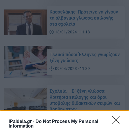
Κασσελάκης: Πρότεινε να γίνουν
τα αλβανικά γλώσσα επιλογής
στα σχολεία
18/01/2024 - 11:18
Tελικά πόσοι Έλληνες γνωρίζουν
ξένη γλώσσα;
09/04/2023 - 11:39
Σχολεία – Β’ ξένη γλώσσα:
Κριτήρια επιλογής και όρoι
υποβολής διδακτικών σειρών και
βοηθημάτων
02/03/2023 - 12:06
iPaideia.gr -
Do Not Process My Personal
Information