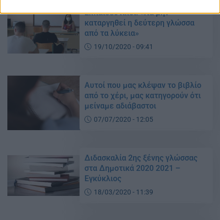
Εκπαιδευτικοί: «Να μην
καταργηθεί η δεύτερη γλώσσα
από τα λύκεια»
19/10/2020 - 09:41
Αυτοί που μας κλέψαν το βιβλίο
από το χέρι, μας κατηγορούν ότι
μείναμε αδιάβαστοι
07/07/2020 - 12:05
Διδασκαλία 2ης ξένης γλώσσας
στα Δημοτικά 2020 2021 –
Εγκύκλιος
18/03/2020 - 11:39