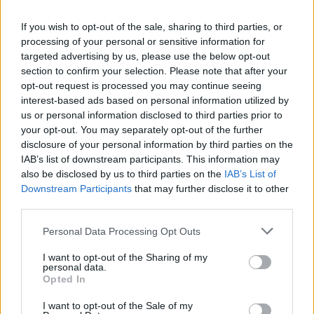
Σχολεία: Για ποιούς μαθητές δεν
If you wish to opt-out of the sale, sharing to third parties, or
υπολογίζεται ο βαθμός της β’
processing of your personal or sensitive information for
ξένης γλώσσας στον μέσο όρο
targeted advertising by us, please use the below opt-out
section to confirm your selection. Please note that after your
09/01/2023 - 10:44
opt-out request is processed you may continue seeing
interest-based ads based on personal information utilized by
us or personal information disclosed to third parties prior to
Δημοτικά: Διδασκαλία Β’ ξένης
your opt-out. You may separately opt-out of the further
γλώσσας – Οδηγίες
disclosure of your personal information by third parties on the
IAB’s list of downstream participants. This information may
09/05/2022 - 16:50
also be disclosed by us to third parties on the
IAB’s List of
Downstream Participants
that may further disclose it to other
third parties.
ΣΥΡΙΖΑ: To Υπουργείο
Please note that this website/app uses one or more Google
Personal Data Processing Opt Outs
υποχρεώνει γονείς να πληρώνουν
services and may gather and store information including but
τα βιβλία δεύτερης ξένης
not limited to your visit or usage behaviour. You may click to
I want to opt-out of the Sharing of my
γλώσσας
personal data.
grant or deny consent to Google and its third-party tags to
Opted In
03/12/2021 - 13:32
use your data for below specified purposes in below Google
consent section.
I want to opt-out of the Sale of my