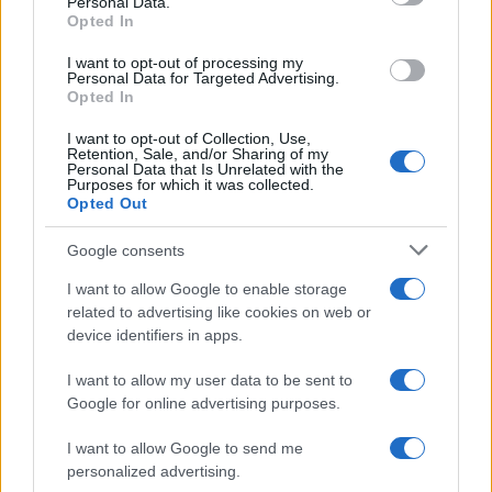
Personal Data.
Opted In
Εκπαιδευτικοί: Το υπουργείο
ανακάλεσε την απαράδεκτη
I want to opt-out of processing my
Personal Data for Targeted Advertising.
εγκύκλιο για τη Β’ Ξένη Γλώσσα
Opted In
30/05/2021 - 11:28
I want to opt-out of Collection, Use,
Retention, Sale, and/or Sharing of my
Personal Data that Is Unrelated with the
Purposes for which it was collected.
Βουλή: Ερώτηση ΣΥΡΙΖΑ για τη
Opted Out
δεύτερη ξένη γλώσσα στα
Δημοτικά
Google consents
29/05/2021 - 19:50
I want to allow Google to enable storage
related to advertising like cookies on web or
device identifiers in apps.
«Το Υπουργείο Παιδείας
I want to allow my user data to be sent to
ανακάλεσε την απαράδεκτη
Google for online advertising purposes.
εγκύκλιο για τη δεύτερη Ξένη
Γλώσσα»
I want to allow Google to send me
29/05/2021 - 14:28
personalized advertising.