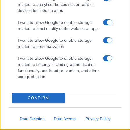
τον προϋπολογισμό έργων ή προγραμμάτων του Ε.Λ.Κ.Ε.,
related to analytics like cookies on web or
τα οποία χρηματοδοτούνται από ιδιωτικούς, ίδιους,
device identifiers in apps.
ευρωπαϊκούς ή διεθνείς πόρους, καθώς και τον
προϋπολογισμό συγχρη ματοδοτού μενων
I want to allow Google to enable storage
προγραμμάτων και ευρωπαϊκών και διεθνών
related to functionality of the website or app.
προγραμμάτων κινητικότητας διδασκόντων και
I want to allow Google to enable storage
ερευνητών. Το ύψος των αποδοχών των επισκεπτών
related to personalization.
καθηγητών και ερευνητών θα καθορίζεται ελεύθερα από
τη Συνέλευση του τμήματος, εψόσον αυτό βαρύνει έργα
I want to allow Google to enable storage
τα οποία χρηματοδοτούνται από ιδιωτικούς, ίδιους,
related to security, including authentication
ευρωπαϊκούς ή διεθνείς πόρους. Σε περίπτωση
functionality and fraud prevention, and other
συγχρηματοδοτούμενων έργων, το ύψοςτων αποδοχών
user protection.
δεν μπορεί να υπερβαίνει την αμοιβή καθηγητή ή
ερευνητή της αντίστοιχης βαθμίδας του επισκέπτη
καθηγητή ή ερευνητή. Η μισθοδοσία επισκεπτών
CONFIRM
καθηγητών ή ερευνητών του κάθε ΑΕΙ μπορεί να
καλύπτεται με πόρους του Ταμείου Ανάκαμψης και
Ανθεκτικότητας. Το κόοτος απασχόλησης δεν μπορεί να
Data Deletion
Data Access
Privacy Policy
επιβαρύνει τον τακτικό προϋπολογισμό του Α.Ε.Ι.»