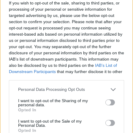
συμπλήρωση τριών ακαδημαϊκών ετών. Η θητεία των
If you wish to opt-out of the sale, sharing to third parties, or
επισκεπτών ερευνητών μπορεί να ορίζεται σε
processing of your personal or sensitive information for
ημερολογιακά έτη. Με την απόψαση επιλογής του κάθε
targeted advertising by us, please use the below opt-out
επισκέπτη καθηγητή ή επισκέπτη ερευνητή θα
section to confirm your selection. Please note that after your
opt-out request is processed you may continue seeing
καθορίζεται εάν η απασχόληση του είναι αποκλειστική ή
interest-based ads based on personal information utilized by
μη αποκλειστική. Η θητεία του μπορεί να ανανεωθεί για
us or personal information disclosed to third parties prior to
μία ακόμα τριετία με τις ίδιες διαδικασίες και
your opt-out. You may separately opt-out of the further
λαμβανομένων υπόψη των αποτελεσμάτων της πρώτης
disclosure of your personal information by third parties on the
τριετίας» τονίζεται ακόμη στην σχετική διάταξη.
IAB’s list of downstream participants. This information may
also be disclosed by us to third parties on the
IAB’s List of
Downstream Participants
that may further disclose it to other
third parties.
Please note that this website/app uses one or more Google
Personal Data Processing Opt Outs
services and may gather and store information including but
not limited to your visit or usage behaviour. You may click to
I want to opt-out of the Sharing of my
personal data.
grant or deny consent to Google and its third-party tags to
Opted In
use your data for below specified purposes in below Google
consent section.
I want to opt-out of the Sale of my
Personal Data.
Opted In