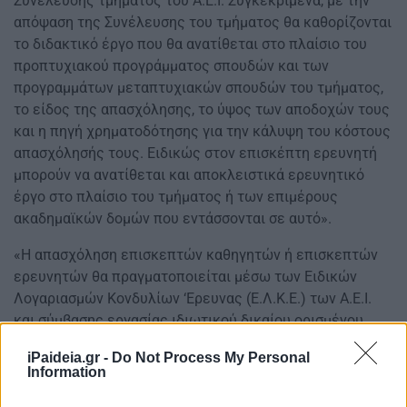
Συνέλευσης τμήματος του Α.Ε.Ι. Συγκεκριμένα, με την
απόψαση της Συνέλευσης του τμήματος θα καθορίζονται
το διδακτικό έργο που θα ανατίθεται στο πλαίσιο του
προπτυχιακού προγράμματος σπουδών και των
προγραμμάτων μεταπτυχιακών σπουδών του τμήματος,
το είδος της απασχόλησης, το ύψος των αποδοχών τους
και η πηγή χρηματοδότησης για την κάλυψη του κόστους
απασχόλησής τους. Ειδικώς στον επισκέπτη ερευνητή
μπορούν να ανατίθεται και αποκλειστικά ερευνητικό
έργο στο πλαίσιο του τμήματος ή των επιμέρους
ακαδημαϊκών δομών που εντάσσονται σε αυτό».
«Η απασχόληση επισκεπτών καθηγητών ή επισκεπτών
ερευνητών θα πραγματοποιείται μέσω των Ειδικών
Λογαριασμών Κονδυλίων ‘Ερευνας (Ε.Λ.Κ.Ε.) των Α.Ε.Ι.
και σύμβασης εργασίας ιδιωτικού δικαίου ορισμένου
χρόνου, πλήρους ή μερικής απασχόλησης, ή σύμβασης
iPaideia.gr -
Do Not Process My Personal
έργου για θητεία ενός ακαδημαϊκού εξαμήνου με
Information
δυνατότητα ανανέωσης ή παράτασης έως τη