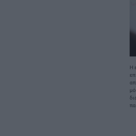
ΕΙΔΗΣΕΙΣ
Τι αλλάζει στις προσλήψεις: Η
νέα διαδικασία
08.08.2026 - 18:01
ΕΙΔΗΣΕΙΣ
Ποιό είναι το «άγνωστο»
επίδομα που μπορούν να
λάβουν συνταξιούχοι
08.08.2026 - 12:09
Η 
επ
ΠΑΙΔΕΙΑ
απ
Ποιά είναι η νέα σχολική αργία
μό
που καθιερώνεται
δι
08.08.2026 - 11:01
πα
ΕΙΔΗΣΕΙΣ
Συντάξεις: Ποιοί κερδίζουν
έως 20.000 ευρώ
08.08.2026 - 10:00