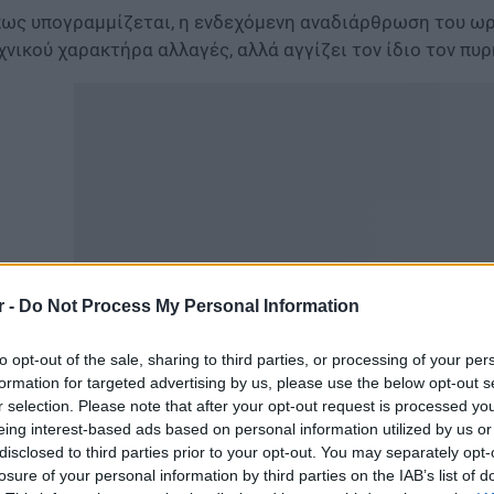
ως υπογραμμίζεται, η ενδεχόμενη αναδιάρθρωση του ωρ
χνικού χαρακτήρα αλλαγές, αλλά αγγίζει τον ίδιο τον πυ
r -
Do Not Process My Personal Information
to opt-out of the sale, sharing to third parties, or processing of your per
formation for targeted advertising by us, please use the below opt-out s
 φιλολογικά μαθήματα -όπως η Νεοελληνική Γλώσσα, τα Αρ
r selection. Please note that after your opt-out request is processed y
λοσοφία- δεν αντιμετωπίζονται απλώς ως διδακτικά αντι
eing interest-based ads based on personal information utilized by us or
ι ηθικής συγκρότησης των μαθητών. Ο Σ.Α.Φ. εφιστά την
disclosed to third parties prior to your opt-out. You may separately opt-
δεχόμενης υποβάθμισής τους, αναφέροντας ενδεικτικά τ
losure of your personal information by third parties on the IAB’s list of