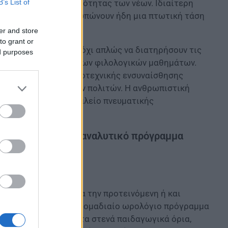
B’s List of
ς ερμηνευτικής ικανότητας των νέων. Ιδιαίτερη
2022, τα οποία αποτυπώνουν ήδη μια πτωτική τάση
er and store
to grant or
τις αρμόδιες αρχές όχι απλώς να διατηρήσουν τις
ed purposes
τικά στην ενίσχυση των φιλολογικών μαθημάτων.
ς μνήμης και της λογοτεχνικής ενσυναίσθησης
κών και στοχαστικών πολιτών. Η ανθρωπιστική
 αποτελεί βασικό εργαλείο πνευματικής
ξιακής ρευστότητας.
ών μαθημάτων στο αναλυτικό πρόγραμμα
νη ανησυχία μας για την προτεινόμενη ή και
ν μαθημάτων στο εβδομαδιαίο ωρολόγιο πρόγραμμα
ειες που ξεπερνούν τα στενά παιδαγωγικά όρια,