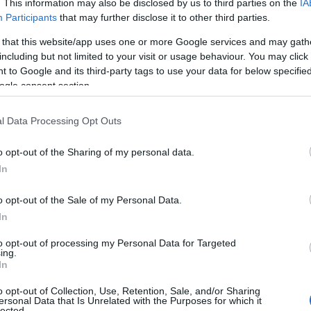
. This information may also be disclosed by us to third parties on the
IA
ην επιχειρηματολογία και την αποδυνάμωση της ιστορική
Participants
that may further disclose it to other third parties.
αφορά γίνεται στα αποτελέσματα του διαγωνισμού PISA 
ον τομέα της γλωσσικής επάρκειας.
 that this website/app uses one or more Google services and may gath
including but not limited to your visit or usage behaviour. You may click 
 γνώμονα τις παραπάνω διαπιστώσεις, ο Σύλλογος καλεί 
 to Google and its third-party tags to use your data for below specifi
άρχουσες ώρες διδασκαλίας, αλλά να επενδύσουν ουσιασ
ogle consent section.
ως σημειώνει, η καλλιέργεια της γλώσσας, της ιστορική
νιστά βασική προϋπόθεση για τη διαμόρφωση δημοκρατι
l Data Processing Opt Outs
ιδεία
, όπως αναφέρεται, δεν ανήκει στο παρελθόν, αλλά
o opt-out of the Sharing of my personal data.
εξαρτησίας σε μια περίοδο αυξανόμενης γνωστικής και α
In
άγκη διατήρησης και ενίσχυσης των φιλολογικ
o opt-out of the Sale of my Personal Data.
ιότιμη κυρία Υπουργέ,
In
ιότιμα μέλη του Ινστιτούτου Εκπαιδευτικής Πολιτικής,
to opt-out of processing my Personal Data for Targeted
ing.
 Σύλλογος Αναπληρωτών Φιλολόγων, εκφράζουμε την έντο
In
ιχειρούμενη μείωση ωρών διδασκαλίας των φιλολογικώ
o opt-out of Collection, Use, Retention, Sale, and/or Sharing
ν σχολικών μονάδων. Πρόκειται για μια επιλογή με συνέπ
ersonal Data that Is Unrelated with the Purposes for which it
lected.