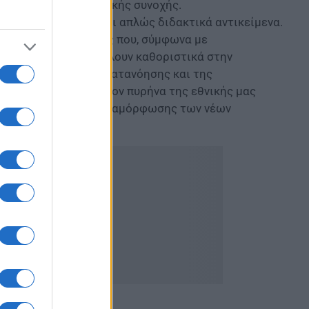
υνέχειας και κοινωνικής συνοχής.
 η Φιλοσοφία δεν είναι απλώς διδακτικά αντικείμενα.
 Είναι πεδία μάθησης που, σύμφωνα με
ης Ευρώπης, συμβάλλουν καθοριστικά στην
, της πολιτισμικής κατανόησης και της
t, 2022). Αποτελούν τον πυρήνα της εθνικής μας
έψης και της ηθικής διαμόρφωσης των νέων