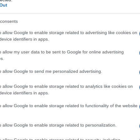
γίζοντας ζητήματα εθνικής αυτογνωσίας, πολιτισμικής σ
Out
Γλώσσα, τα Αρχαία Ελληνικά, η Λογοτεχνία, η Ιστορία και
ν αποτελούν μόνο παραδοσιακούς πυλώνες της Παιδείας.
consents
ανειλημμένες μελέτες της UNESCO και του Συμβουλίου τ
o allow Google to enable storage related to advertising like cookies on
λλιέργεια της κριτικής σκέψης, της γλωσσικής επάρκειας
evice identifiers in apps.
συναίσθησης (UNESCO, Global Education Monitoring Repor
υτότητας, τα θεμέλια για την ανάπτυξη της κριτικής σκ
o allow my user data to be sent to Google for online advertising
θρώπων.
s.
to allow Google to send me personalized advertising.
o allow Google to enable storage related to analytics like cookies on
evice identifiers in apps.
o allow Google to enable storage related to functionality of the website
o allow Google to enable storage related to personalization.
o allow Google to enable storage related to security, including