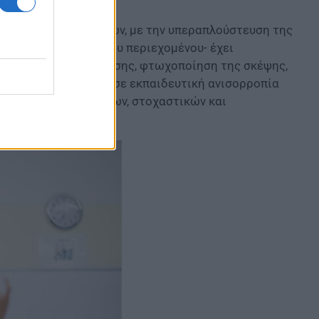
εσες περικοπές ωρών, με την υπεραπλούστευση της
σμένης εμβάθυνσης του περιεχομένου- έχει
της γλωσσικής έκφρασης, φτωχοποίηση της σκέψης,
αράδοση και, τελικά, σε εκπαιδευτική ανισορροπία
την ανάπτυξη ελεύθερων, στοχαστικών και