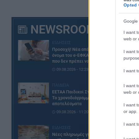
αγ
Opted 
Η 
δε
Google 
NEWSROOM
επ
I want t
κα
web or d
εν
ΕΙΔΗΣΕΙΣ
τα
Προσοχή! Νέα απάτη με το
I want t
όνομα του e-ΕΦΚΑ – Το email
αν
purpose
που δεν πρέπει να ανοίξετε
09.08.2026 - 12:23
I want 
ΠΑΙΔΕΙΑ
I want t
ΕΕΤΑΑ Παιδικοί Σταθμοί ΕΣΠΑ:
web or d
Το χρονοδιάγραμμα μέχρι τα
αποτελέσματα
I want t
or app.
09.08.2026 - 11:20
I want t
ΕΙΔΗΣΕΙΣ
Νέες πληρωμές για το έκτακτο
I want t