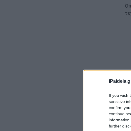
Όπ
τε
iPaideia.g
If you wish 
sensitive in
Τα
confirm you
Φι
continue se
κα
information 
εν
further disc