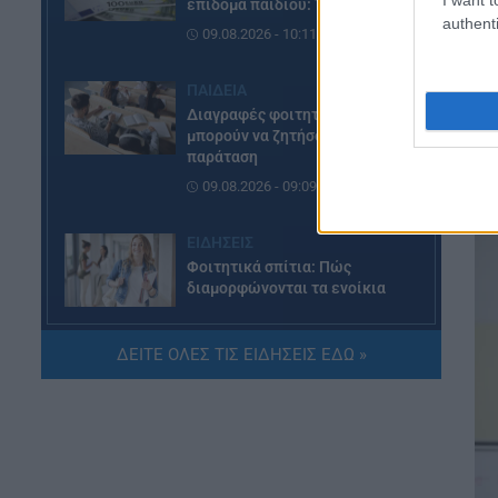
επίδομα παιδιού: Τι ισχύει
authenti
09.08.2026 - 10:11
Μι
ύλ
ΠΑΙΔΕΙΑ
με
Διαγραφές φοιτητών: Ποιοί
εξ
μπορούν να ζητήσουν
πο
παράταση
δη
09.08.2026 - 09:09
ΕΙΔΗΣΕΙΣ
Φοιτητικά σπίτια: Πώς
διαμορφώνονται τα ενοίκια
08.08.2026 - 20:07
ΔΕΙΤΕ ΟΛΕΣ ΤΙΣ ΕΙΔΗΣΕΙΣ ΕΔΩ »
ΕΙΔΗΣΕΙΣ
Συντάξεις Σεπτεμβρίου 2026:
Πότε θα γίνουν οι πληρωμές
08.08.2026 - 19:04