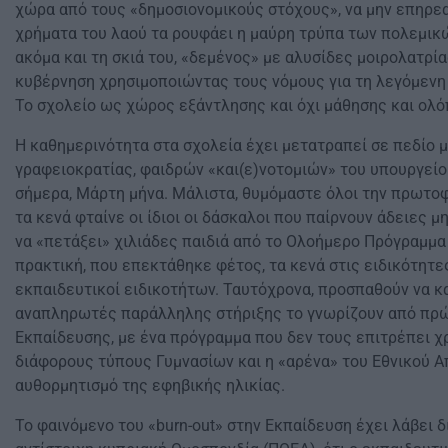
χώρα από τους «δημοσιονομικούς στόχους», να μην επηρεασ
χρήματα του λαού τα ρουφάει η μαύρη τρύπα των πολεμικώ
ακόμα και τη σκιά του, «δεμένος» με αλυσίδες μοιρολατρία
κυβέρνηση χρησιμοποιώντας τους νόμους για τη λεγόμενη
Το σχολείο ως χώρος εξάντλησης και όχι μάθησης και ολ
Η καθημερινότητα στα σχολεία έχει μετατραπεί σε πεδίο 
γραφειοκρατίας, φαιδρών «και(ε)νοτομιών» του υπουργείο
σήμερα, Μάρτη μήνα. Μάλιστα, θυμόμαστε όλοι την πρωτοφ
τα κενά φταίνε οι ίδιοι οι δάσκαλοι που παίρνουν άδειες 
να «πετάξει» χιλιάδες παιδιά από το Ολοήμερο Πρόγραμμα
πρακτική, που επεκτάθηκε φέτος, τα κενά στις ειδικότητ
εκπαιδευτικοί ειδικοτήτων. Ταυτόχρονα, προσπαθούν να κ
αναπληρωτές παράλληλης στήριξης το γνωρίζουν από πρώτο
Εκπαίδευσης, με ένα πρόγραμμα που δεν τους επιτρέπει χρ
διάφορους τύπους Γυμνασίων και η «αρένα» του Εθνικού Α
αυθορμητισμό της εφηβικής ηλικίας.
Το φαινόμενο του «burn-out» στην Εκπαίδευση έχει λάβει δ