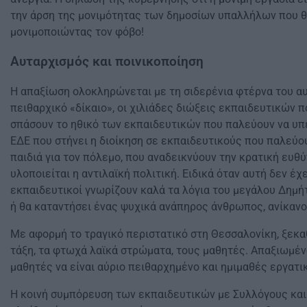
την άρση της μονιμότητας των δημοσίων υπαλλήλων που θέ
μονιμοποιώντας τον φόβο!
Αυταρχισμός και ποινικοποίηση
Η απαξίωση ολοκληρώνεται με τη σιδερένια φτέρνα του αυ
πειθαρχικό «δίκαιο», οι χιλιάδες διώξεις εκπαιδευτικών 
σπάσουν το ηθικό των εκπαιδευτικών που παλεύουν να υπε
ΕΔΕ που στήνει η διοίκηση σε εκπαιδευτικούς που παλεύουν
παιδιά για τον πόλεμο, που αναδεικνύουν την κρατική ευθύ
υλοποιείται η αντιλαϊκή πολιτική. Ειδικά όταν αυτή δεν έ
εκπαιδευτικοί γνωρίζουν καλά τα λόγια του μεγάλου Δημήτ
ή θα καταντήσει ένας ψυχικά ανάπηρος άνθρωπος, ανίκαν
Με αφορμή το τραγικό περιστατικό στη Θεσσαλονίκη, ξεκαθ
τάξη, τα φτωχά λαϊκά στρώματα, τους μαθητές. Απαξιωμένο
μαθητές να είναι αύριο πειθαρχημένο και ημιμαθές εργατ
Η κοινή συμπόρευση των εκπαιδευτικών με Συλλόγους και 