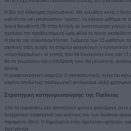
αντίστοιχη κυπριακή Ομοσπονδία (ΠΟΕΔ), ότι ο εκπαιδευτι
Η βία της έλλειψης προσωπικού: Με χιλιάδες κενά, η διοί
καλούνται να «μπαλώσουν» τρύπες, να κάνουν μάθημα σε αν
λόγια διευθυντή ΠΕ στην Αττική, σε κινητοποίηση γονιών 
σχολάνε την προβλεπόμενη ώρα, αλλά το ποιος εκπαιδευτικ
Η πίεση της πολυπλοκότητας: Τμήματα των 25 μαθητών του
σχολική τάξη, χωρίς τη στήριξη ψυχολόγων ή κοινωνικών λ
«νόμο Κεραμέως» οι γονείς που θα δουλεύουν έως και 13 
θα τα γνωρίσουν και η επίδρασή τους θα μειώνεται, συσσ
ηλικία.
Η γραφειοκρατική ασφυξία: Ο εκπαιδευτικός πνίγεται κά
κανένα απολύτως παιδαγωγικό αντίκρισμα, αλλά χρησιμεύου
Στρατηγική κατηγοριοποίησης της Παιδείας
Ολα τα παραπάνω δεν αποτελούν φυσικό φαινόμενο, ούτε κ
διαχρονική στρατηγική του κράτους και των διεθνών οργανι
παραμένει ίδιος: Η δημιουργία ενός σχολείου «φτηνού» γι
των γονιών.