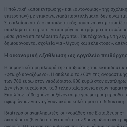
Η πολιτική «αποκέντρωσης» και «αυτονομίας» της σχολική
επιτροπών) με επικοινωνιακά περιτυλίγματα, δεν είναι τ
Στο πλαίσιο αυτό, ο εκπαιδευτικός παύει να αντιμετωπίζε
υπάλληλο που πρέπει να «παράγει» μετρήσιμα αποτελέσματα
μέσα για να επιτελέσει το έργο του. Ταυτόχρονα, με τη λ
δημιουργούνται σχολεία για «λίγους και εκλεκτούς», απέν
Η οικονομική εξαθλίωση ως εργαλείο πειθάρχη
Η σημαντικότερη πλευρά της απαξίωσης του εκπαιδευτικού 
«φτωχό εργαζόμενο». Η απώλεια του 60% της αγοραστικής δ
των 780 ευρώ στον νεοδιόριστο, 900 ευρώ στον αναπληρωτ
Δεν είναι τυχαίο που τα 3 τελευταία χρόνια έχουν παραιτη
Επιπλέον, κάθε χρόνο αυξάνονται με γεωμετρική πρόοδο τα
αφιερώνουν για να γίνουν ακόμα καλύτεροι στη διδακτική 
Ιδιαίτερα οι αναπληρωτές, οι «νομάδες της Εκπαίδευσης»,
δικαιώματα (δεν δικαιούνται ούτε την 9μηνη άδεια ανατροφ
ανεργία. Η δήλωση της κυβέρνησης ότι η μόνιμη εργασία ε