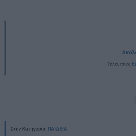
Ακολο
Ε
Tελευταίες
Στην Κατηγορία:
ΠΑΙΔΕΙΑ