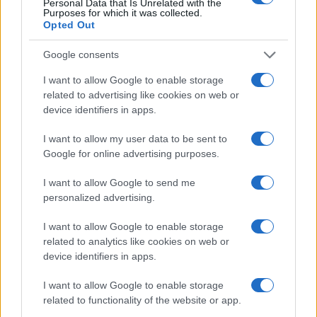
Personal Data that Is Unrelated with the
Purposes for which it was collected.
Opted Out
Google consents
I want to allow Google to enable storage
related to advertising like cookies on web or
device identifiers in apps.
I want to allow my user data to be sent to
Αντίστοιχα, το
πρόγραμμα των Πανελλαδικών
για τους
Google for online advertising purposes.
υποψηφίους των ΕΠΑΛ, έχει ως εξής: Έναρξη την
I want to allow Google to send me
ερχόμενη Πέμπτη 30 Μαΐου 2024 με το μάθημα των
personalized advertising.
Νέων Ελληνικών. Στη συνέχεια, την 1η Ιουνίου, οι
υποψήφιοι θα εξεταστούν στα Μαθηματικά (Άλγεβρα).
I want to allow Google to enable storage
Θα ακολουθήσουν, από τις 3 έως και τις 17 Ιουνίου οι
related to analytics like cookies on web or
εξετάσεις σε μαθήματα ειδικότητας, με ενδιάμεσο κενό,
device identifiers in apps.
λόγω των Ευρωεκλογών, μεταξύ 5 και 11 Ιουνίου.
I want to allow Google to enable storage
Ως ώρα έναρξης εξέτασης έχει ορισθεί η 08:30 και έτσι,
related to functionality of the website or app.
οι υποψήφιοι θα πρέπει να προσέρχονται στις αίθουσες