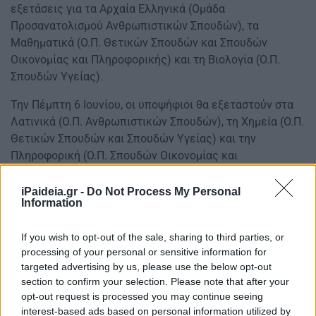
εξετάσεις για τα Αρχαία Ελληνικά (Ομάδα
Προσανατολισμού Ανθρωπιστικών Σπουδών), τα
Μαθηματικά (Ο.Π. Θετικών Σπουδών και Σπουδών
Οικονομίας και Πληροφορικής) και τη Βιολογία (Ο.Π.
Σπουδών Υγείας).
Την Πέμπτη 6 Ιουνίου, οι υποψήφιοι θα εξεταστούν στα
Λατινικά (Ο.Π. Ανθρωπιστικών Σπουδών), τη Χημεία (Ο.Π.
Θετικών Σπουδών και Σπουδών Υγείας) και την
Πληροφορική (Ο.Π. Σπουδών Οικονομίας και
Πληροφορικής).
iPaideia.gr -
Do Not Process My Personal
Θα μεσολαβήσει ένα κενό εξετάσεων, λόγω της
Information
διεξαγωγής των Ευρωπαϊκών Εκλογών στις 9 Ιουνίου
και έτσι, οι εξετάσεις των πανελλαδικά εξεταζόμενων
If you wish to opt-out of the sale, sharing to third parties, or
μαθημάτων θα ολοκληρωθούν την Τετάρτη 12 Ιουνίου, με
processing of your personal or sensitive information for
targeted advertising by us, please use the below opt-out
τα μαθήματα: Ιστορία (Ο.Π. Ανθρωπιστικών Σπουδών),
section to confirm your selection. Please note that after your
Φυσική (Ο.Π. Θετικών Σπουδών και Σπουδών Υγείας),
opt-out request is processed you may continue seeing
Οικονομία (Ο.Π. Σπουδών Οικονομίας και
interest-based ads based on personal information utilized by