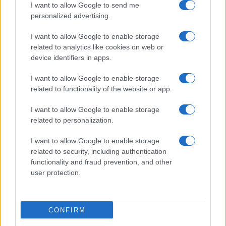
I want to allow Google to send me
β) την απαγόρευση χρήσης ανεμιστήρων,
personalized advertising.
γ) την αποφυγή συγχρωτισμού,
I want to allow Google to enable storage
δ) την τήρηση των οδηγιών καλής υγιεινής χεριών, με
related to analytics like cookies on web or
device identifiers in apps.
χρήση νερού και σαπουνιού ή με αλκοολούχο
αντισηπτικό διάλυμα, σύμφωνα με τις οδηγίες του
I want to allow Google to enable storage
Εθνικού Οργανισμού Δημόσιας Υγείας (Ε.Ο.Δ.Υ.),
related to functionality of the website or app.
ε) την εξασφάλιση καθαριότητας των εξεταστικών
I want to allow Google to enable storage
κέντρων, σύμφωνα με τις οδηγίες του Ε.Ο.Δ.Υ. και
related to personalization.
στ) την απαγόρευση λειτουργίας κυλικείων των
I want to allow Google to enable storage
εξεταστικών κέντρων κατά το διάστημα διενέργειας
related to security, including authentication
των
πανελληνίων 2020
.
functionality and fraud prevention, and other
user protection.
ΦΕΚ
Πανελλήνιες 2020- Έκθεση: Αλλαγές στη βαθμολόγηση
CONFIRM
Πανελλήνιες 2020: Το πλήρες πρόγραμμα