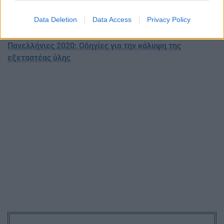
Πανελλήνιες 2020: Λειτουργία των αθλητικών
Data Deletion
Data Access
Privacy Policy
εγκαταστάσεων για τις πρακτικές δοκιμασίες – Οδηγίες
Πανελλήνιες 2020: Οδηγίες για την κάλυψη της
εξεταστέας ύλης