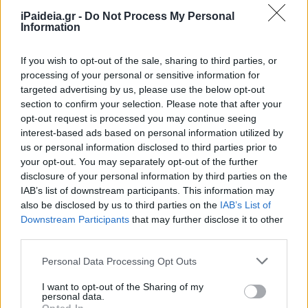
iPaideia.gr -
Do Not Process My Personal
Information
Πανελλήνιες 2020: Με το σταγονόμετρο και φέτος οι
If you wish to opt-out of the sale, sharing to third parties, or
θέσεις στις στρατιωτικές σχολές
processing of your personal or sensitive information for
targeted advertising by us, please use the below opt-out
2. Λαμβάνεται μέριμνα για:
section to confirm your selection. Please note that after your
opt-out request is processed you may continue seeing
α) τον επαρκή φυσικό αερισμό των αιθουσών και, όπου
interest-based ads based on personal information utilized by
δεν είναι δυνατό αυτό, τη χρήση κλιματιστικών, σύμφωνα
us or personal information disclosed to third parties prior to
με τις οδηγίες της εγκυκλίου της Γενικής Διεύθυνσης
your opt-out. You may separately opt-out of the further
Δημόσιας Υγείας του Υπουργείου Υγείας,
disclosure of your personal information by third parties on the
IAB’s list of downstream participants. This information may
also be disclosed by us to third parties on the
IAB’s List of
Downstream Participants
that may further disclose it to other
third parties.
Please note that this website/app uses one or more Google
Personal Data Processing Opt Outs
services and may gather and store information including but
not limited to your visit or usage behaviour. You may click to
I want to opt-out of the Sharing of my
personal data.
grant or deny consent to Google and its third-party tags to