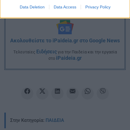
Data Deletion
Data Access
Privacy Policy
Ακολουθείστε το iPaideia.gr στο Google News
Ειδήσεις
Tελευταίες
για την Παιδεία και την εργασία
iPaideia.gr
στο
Στην Κατηγορία:
ΠΑΙΔΕΙΑ