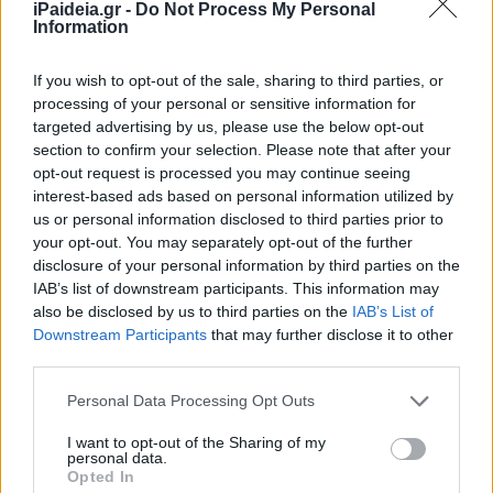
iPaideia.gr -
Do Not Process My Personal
Information
Συγκεκριμένα:
If you wish to opt-out of the sale, sharing to third parties, or
Α. Ατμοσφαιρικός αέρας (σελ. 51): Ονομαστικά η χημική
processing of your personal or sensitive information for
σύσταση Διδάσκεται και εξετάζεται μόνο η πρώτη
targeted advertising by us, please use the below opt-out
παράγραφος: «Η ατμόσφαιρα …… στον εισπνεόμενο
section to confirm your selection. Please note that after your
opt-out request is processed you may continue seeing
αέρα».
interest-based ads based on personal information utilized by
us or personal information disclosed to third parties prior to
Δείτε τις σχετικές διευκρινίσεις
εδώ
.
your opt-out. You may separately opt-out of the further
disclosure of your personal information by third parties on the
Τελευταίες ειδήσεις για Πανελλήνιες 2019
IAB’s list of downstream participants. This information may
also be disclosed by us to third parties on the
IAB’s List of
Πανελλήνιες 2019: Ιατρική, Νομική «σαρώνουν» τα
Downstream Participants
that may further disclose it to other
μηχανογραφικά 2019
third parties.
Please note that this website/app uses one or more Google
Personal Data Processing Opt Outs
services and may gather and store information including but
not limited to your visit or usage behaviour. You may click to
I want to opt-out of the Sharing of my
personal data.
grant or deny consent to Google and its third-party tags to
Opted In
use your data for below specified purposes in below Google