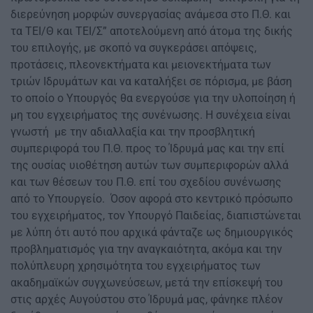
διερεύνηση μορφών συνεργασίας ανάμεσα στο Π.Θ. και
τα ΤΕΙ/Θ και ΤΕΙ/Σ” αποτελούμενη από άτομα της δικής
του επιλογής, με σκοπό να συγκεράσει απόψεις,
προτάσεις, πλεονεκτήματα και μειονεκτήματα των
τριών Ιδρυμάτων και να καταλήξει σε πόρισμα, με βάση
το οποίο ο Υπουργός θα ενεργούσε για την υλοποίηση ή
μη του εγχειρήματος της συνένωσης. Η συνέχεια είναι
γνωστή με την αδιαλλαξία και την προσβλητική
συμπεριφορά του Π.Θ. προς το Ίδρυμά μας και την επί
της ουσίας υιοθέτηση αυτών των συμπεριφορών αλλά
και των θέσεων του Π.Θ. επί του σχεδίου συνένωσης
από το Υπουργείο. Όσον αφορά στο κεντρικό πρόσωπο
του εγχειρήματος, τον Υπουργό Παιδείας, διαπιστώνεται
με λύπη ότι αυτό που αρχικά φάνταζε ως δημιουργικός
προβληματισμός για την αναγκαιότητα, ακόμα και την
πολύπλευρη χρησιμότητα του εγχειρήματος των
ακαδημαϊκών συγχωνεύσεων, μετά την επίσκεψή του
στις αρχές Αυγούστου στο Ίδρυμά μας, φάνηκε πλέον