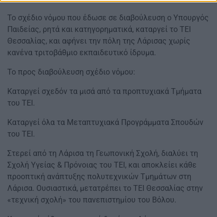
Το σχέδιο νόμου που έδωσε σε διαβούλευση ο Υπουργός
Παιδείας, ρητά και κατηγορηματικά, καταργεί το ΤΕΙ
Θεσσαλίας, και αφήνει την πόλη της Λάρισας χωρίς
κανένα τριτοβάθμιο εκπαιδευτικό ίδρυμα.
Το προς διαβούλευση σχέδιο νόμου:
Καταργεί σχεδόν τα μισά από τα προπτυχιακά Τμήματα
του ΤΕΙ.
Καταργεί όλα τα Μεταπτυχιακά Προγράμματα Σπουδών
του ΤΕΙ.
Στερεί από τη Λάρισα τη Γεωπονική Σχολή, διαλύει τη
Σχολή Υγείας & Πρόνοιας του ΤΕΙ, και αποκλείει κάθε
προοπτική ανάπτυξης πολυτεχνικών Τμημάτων στη
Λάρισα. Ουσιαστικά, μετατρέπει το ΤΕΙ Θεσσαλίας στην
«τεχνική σχολή» του πανεπιστημίου του Βόλου.