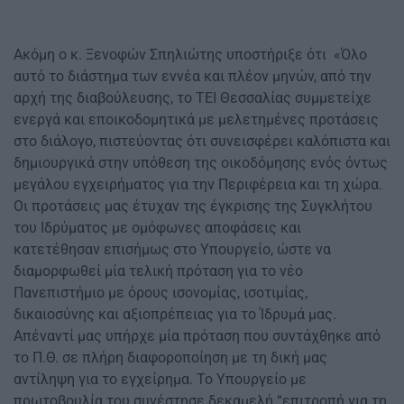
Ακόμη ο κ. Ξενοφών Σπηλιώτης υποστήριξε ότι «Όλο
αυτό το διάστημα των εννέα και πλέον μηνών, από την
αρχή της διαβούλευσης, το ΤΕΙ Θεσσαλίας συμμετείχε
ενεργά και εποικοδομητικά με μελετημένες προτάσεις
στο διάλογο, πιστεύοντας ότι συνεισφέρει καλόπιστα και
δημιουργικά στην υπόθεση της οικοδόμησης ενός όντως
μεγάλου εγχειρήματος για την Περιφέρεια και τη χώρα.
Οι προτάσεις μας έτυχαν της έγκρισης της Συγκλήτου
του Ιδρύματος με ομόφωνες αποφάσεις και
κατετέθησαν επισήμως στο Υπουργείο, ώστε να
διαμορφωθεί μία τελική πρόταση για το νέο
Πανεπιστήμιο με όρους ισονομίας, ισοτιμίας,
δικαιοσύνης και αξιοπρέπειας για το Ίδρυμά μας.
Απέναντί μας υπήρχε μία πρόταση που συντάχθηκε από
το Π.Θ. σε πλήρη διαφοροποίηση με τη δική μας
αντίληψη για το εγχείρημα. Το Υπουργείο με
πρωτοβουλία του συνέστησε δεκαμελή “επιτροπή για τη