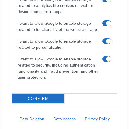
related to analytics like cookies on web or
device identifiers in apps.
I want to allow Google to enable storage
related to functionality of the website or app.
Στη σημερινή συνεδρίαση της Συγκλήτου δεν έλλειψαν
οι αντεγκλήσεις και η πρόταση του πρύτανη του
I want to allow Google to enable storage
ιδρύματος ψηφίστηκε, από 14 μέλη ,ενώ 12 ψήφισαν
related to personalization.
κατά και βρέθηκε και ένα λευκό ψηφοδέλτιο.
I want to allow Google to enable storage
Ο κ. Σπηλιώτης κάλεσε τους τοπικούς φορείς να πάρουν
related to security, including authentication
θέση για τη συγχώνευση του ΤΕΙ Θεσσαλίας με το
functionality and fraud prevention, and other
Πανεπιστήμιο Θεσσαλίας, τονίζοντας, ότι δεν αφορά
user protection.
μόνο εμάς αλλά και τις τοπικές κοινωνίες.
CONFIRM
Παράλληλα παρουσίασε τους λόγους κρίνεται
απορριπτέο το σχέδιο νόμου του Υπουργείου Παιδείας
Data Deletion
Data Access
Privacy Policy
σχετικά με την κατάργηση του ΤΕΙ Θεσσαλίας και είναι οι
εξής: