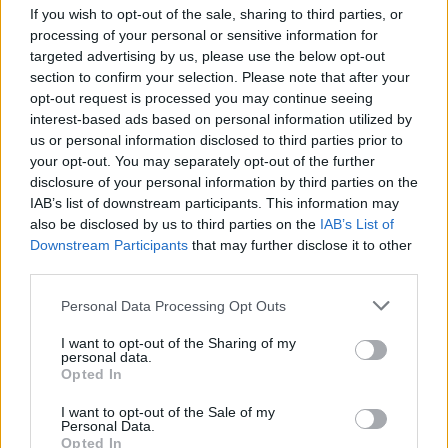
If you wish to opt-out of the sale, sharing to third parties, or
processing of your personal or sensitive information for
targeted advertising by us, please use the below opt-out
Την απόρριψη του προτεινόμενου σχεδίου νόμου και την
section to confirm your selection. Please note that after your
opt-out request is processed you may continue seeing
άμεση απόσυρσή του από το Υπουργείο.
interest-based ads based on personal information utilized by
Την υλοποίηση της εξαγγελίας του Υπουργού, κατά την
us or personal information disclosed to third parties prior to
your opt-out. You may separately opt-out of the further
πρόσφατη επίσκεψή του στη Λάρισα, για στήριξη των
disclosure of your personal information by third parties on the
Ιδρυμάτων που επιθυμούν να ακολουθήσουν αυτόνομη
IAB’s list of downstream participants. This information may
πορεία.
also be disclosed by us to third parties on the
IAB’s List of
Downstream Participants
that may further disclose it to other
Η Σύγκλητος εξουσιοδοτεί τον Πρύτανη να προβεί σε
third parties.
όλες τις απαραίτητες ενέργειες για την προώθηση και
υλοποίηση των αποφάσεων της Συγκλήτου και την
Please note that this website/app uses one or more Google
Personal Data Processing Opt Outs
services and may gather and store information including but
προάσπιση της συνέχισης της ύπαρξης και λειτουργίας
not limited to your visit or usage behaviour. You may click to
I want to opt-out of the Sharing of my
του Ιδρύματος.
personal data.
grant or deny consent to Google and its third-party tags to
Opted In
use your data for below specified purposes in below Google
consent section.
I want to opt-out of the Sale of my
Personal Data.
Opted In