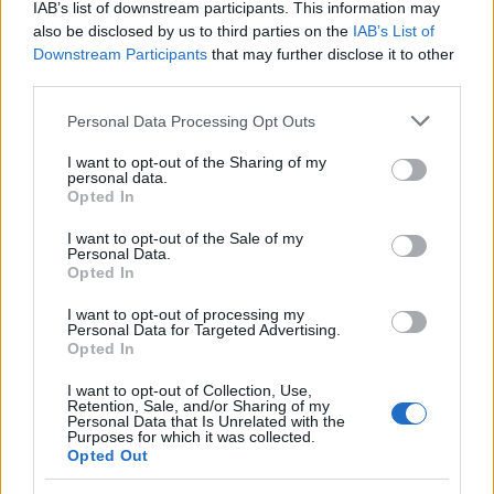
IAB’s list of downstream participants. This information may
Ακολουθείστε το iPaideia.gr στο Go
also be disclosed by us to third parties on the
IAB’s List of
Downstream Participants
that may further disclose it to other
Ειδήσεις
Tελευταίες
για την Παιδεία και την εργασ
third parties.
Please note that this website/app uses one or more Google
Personal Data Processing Opt Outs
services and may gather and store information including but
not limited to your visit or usage behaviour. You may click to
I want to opt-out of the Sharing of my
personal data.
grant or deny consent to Google and its third-party tags to
Opted In
use your data for below specified purposes in below Google
consent section.
I want to opt-out of the Sale of my
Personal Data.
Opted In
Στην Κατηγορία:
ΠΑΙΔΕΙΑ
I want to opt-out of processing my
Personal Data for Targeted Advertising.
Opted In
ΕΞΕΤΑΣΕΙΣ
ΣΧΟΛΕΙΑ
ΩΝΑΣΕΙΑ ΣΧΟΛΕΙΑ
TAGS:
I want to opt-out of Collection, Use,
Retention, Sale, and/or Sharing of my
Personal Data that Is Unrelated with the
Purposes for which it was collected.
Opted Out
ΔΙΑΒΑΣΤΕ ΑΚΟΜΑ