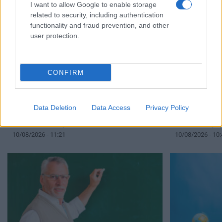
I want to allow Google to enable storage
related to security, including authentication
functionality and fraud prevention, and other
user protection.
CONFIRM
Η μεγάλη αλλαγή που έρχεται στα σχολεία –
Μόνιμοι διορι
Data Deletion
Data Access
Privacy Policy
Δείτε τι αλλάζει για μαθητές και
πρέπει να γνωρ
εκπαιδευτικούς
διετία, οι εξαι
10/08/2026 - 11:21
10/08/2026 - 10: