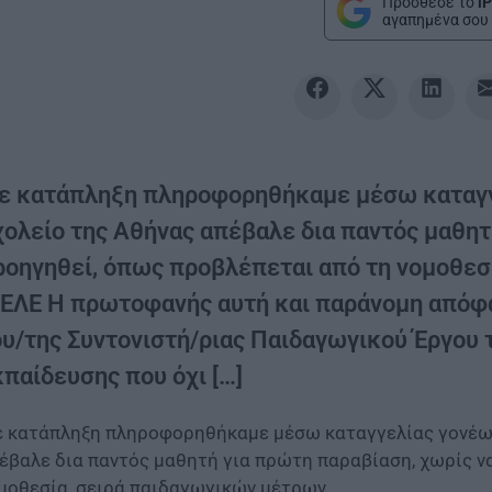
Πρόσθεσε το
iP
αγαπημένα σου 
ε κατάπληξη πληροφορηθήκαμε μέσω καταγγ
χολείο της Αθήνας απέβαλε δια παντός μαθητ
ροηγηθεί, όπως προβλέπεται από τη νομοθεσί
ΙΕΛΕ Η πρωτοφανής αυτή και παράνομη απόφ
ου/της Συντονιστή/ριας Παιδαγωγικού Έργου
κπαίδευσης που όχι […]
 κατάπληξη πληροφορηθήκαμε μέσω καταγγελίας γονέων
έβαλε δια παντός μαθητή για πρώτη παραβίαση, χωρίς ν
μοθεσία, σειρά παιδαγωγικών μέτρων.