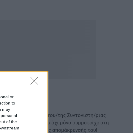
sonal or
ection to
ou may
ς με τη συνέργεια του/της Συντονιστή/ριας
 personal
out of the
σης Εκπαίδευσης που όχι μόνο συμμετείχε στη
 downstream
ε υπέρ της παράνομης απομάκρυνσής του!