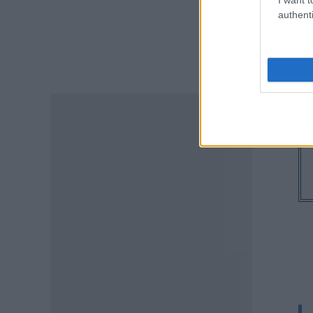
τα προσωρινά αποτελέσματα
authenti
για τα voucher
07.08.2026 - 13:52
ΕΙΔΗΣΕΙΣ
Ιός Δυτικού Νείλου: Στο
«κόκκινο» φέτος η Αττική –
Πώς μεταδίδεται, ποια είναι τα
συμπτώματα, ποια είναι τα
μέτρα προστασίας
07.08.2026 - 13:19
ΕΙΔΗΣΕΙΣ
Διαβατήρια: Ποιά είναι τα
ισχυρότερα και ποια τα
ασθενέστερα στον κόσμο το
2026
07.08.2026 - 12:42
ΠΑΙΔΕΙΑ