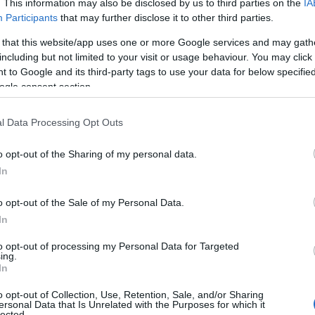
. This information may also be disclosed by us to third parties on the
IA
Participants
that may further disclose it to other third parties.
 πιο εξοργιστικό σημείο της υπόθεσης είναι ότι το περι
αβε καν χώρα στο πλαίσιο της σχολικής ζωής, αλλά σε 
 that this website/app uses one or more Google services and may gath
ρίς καν να λάβει έγκριση, ως όφειλε, από τη Διεύθυνση (
including but not limited to your visit or usage behaviour. You may click 
 to Google and its third-party tags to use your data for below specifi
απιστωθεί η παρανομία).
ogle consent section.
ι δυστυχώς αντί να τιμωρηθούν πειθαρχικά από την πολι
ροφανώς καθ’ υπόδειξιν του σχολείου) συνοπτικά και χωρ
l Data Processing Opt Outs
ουργική Απόφαση ένα παιδί που έχει βαθύτατα τραυματι
o opt-out of the Sharing of my personal data.
In
o opt-out of the Sale of my Personal Data.
In
to opt-out of processing my Personal Data for Targeted
ing.
In
o opt-out of Collection, Use, Retention, Sale, and/or Sharing
ersonal Data that Is Unrelated with the Purposes for which it
lected.