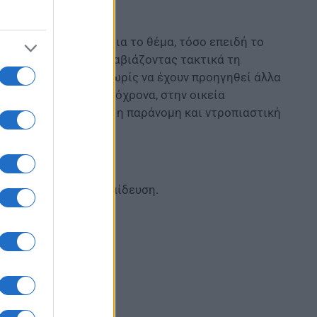
αιδείας επιστολή για το θέμα, τόσο επειδή το
κράτος εν κράτει παραβιάζοντας τακτικά τη
νσης ενός μαθητή, χωρίς να έχουν προηγηθεί άλλα
ρχή. Απέστειλε, ταυτόχρονα, στην οικεία
 άμεσα να ακυρωθεί η παράνομη και ντροπιαστική
ιακή Διεύθυνση Εκπαίδευση.