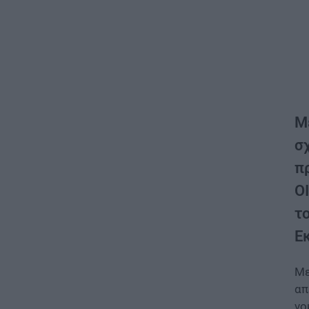
Μ
σ
π
Ο
τ
Ε
Με
απ
νο