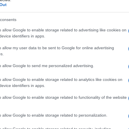
Out
ΟΙΕΛΕ υποχρεώθηκε να αποστείλει σήμερα στην Υπουργό Π
consents
γκεκριμένο σχολείο λειτουργεί τα τελευταία χρόνια ως 
o allow Google to enable storage related to advertising like cookies on
μοθεσία όσο και επειδή η πράξη της απευθείας απομάκρυ
evice identifiers in apps.
τρα, είναι αντίθετη σε κάθε επιστημονική/παιδαγωγική α
ριφερειακή Διεύθυνση επιστολή διαμαρτυρίας, ζητώντας
o allow my user data to be sent to Google for online advertising
τή απόφαση.
s.
ίτε
εδώ
την επιστολή της ΟΙΕΛΕ στην Υπουργό Παιδείας.
to allow Google to send me personalized advertising.
ίτε
εδώ
την καταγγελία της Ομοσπονδίας στην Περιφερε
o allow Google to enable storage related to analytics like cookies on
evice identifiers in apps.
o allow Google to enable storage related to functionality of the website
o allow Google to enable storage related to personalization.
o allow Google to enable storage related to security, including