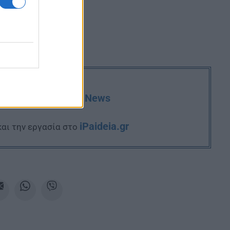
deia.gr στο Google News
iPaideia.gr
και την εργασία στο