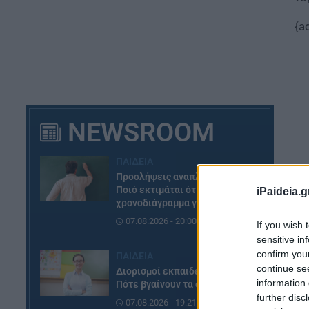
{a
NEWSROOM
ΠΑΙΔΕΙΑ
Προσλήψεις αναπληρωτών:
Ποιό εκτιμάται ότι θα είναι το
iPaideia.g
χρονοδιάγραμμα για φέτος
07.08.2026 - 20:00
If you wish 
ΟΙ
sensitive in
confirm you
ΠΑΙΔΕΙΑ
Η 
continue se
Διορισμοί εκπαιδευτικών:
information 
Πα
Πότε βγαίνουν τα ονόματα
further disc
συ
07.08.2026 - 19:21