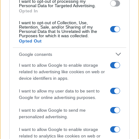
I want to opt-out of processing my
Personal Data for Targeted Advertising.
Opted In
* ΣΑΕΚ Τουρισμού Νοτίου Αιγαίου (με έδρα τη Ρόδο)
I want to opt-out of Collection, Use,
Retention, Sale, and/or Sharing of my
* ΣΑΕΚ Τουρισμού Πελοποννήσου (με έδρα το ‘Αργος)
Personal Data that Is Unrelated with the
Purposes for which it was collected.
Opted Out
* ΣΑΕΚ Τουρισμού Στερεάς Ελλάδας (με έδρα το
Γαλαξίδι)
Google consents
Οι ειδικότητες που δύνανται να παρέχονται στις εν
I want to allow Google to enable storage
λόγω ΣΑΕΚ είναι έξι (6):
related to advertising like cookies on web or
device identifiers in apps.
* Στέλεχος Μονάδων Φιλοξενίας
I want to allow my user data to be sent to
* Στέλεχος Διοίκησης και Οικονομίας στον τομέα του
Google for online advertising purposes.
Τουρισμού
I want to allow Google to send me
* Τεχνικός Μαγειρικής Τέχνης – Αρχιμάγειρας (chef)
personalized advertising.
* Τεχνικός Αρτοποιός – Ζαχαροπλαστικής
I want to allow Google to enable storage
related to analytics like cookies on web or