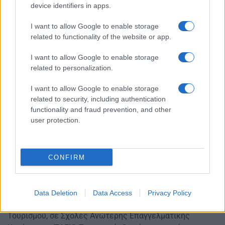
* Στέλεχος Ταξιδιωτικών και Τουριστικών
device identifiers in apps.
Επιχειρήσεων (πειραματική)
I want to allow Google to enable storage
* Στέλεχος Επιχειρήσεων Φιλοξενίας με εξειδίκευση
related to functionality of the website or app.
στον τομέα Διοίκησης Δωματίων (πειραματική).
I want to allow Google to enable storage
Τέλος, με την απόφαση αυτή, ορίζεται ρητά ότι οι
related to personalization.
συγκεκριμένες ειδικότητες που θα προσφέρονται από
I want to allow Google to enable storage
κάθε ΣΑΕΚ Τουρισμού, θα καθορίζονται ετησίως βάσει
related to security, including authentication
της διαδικασίας του Παράλληλου Μηχανογραφικού
functionality and fraud prevention, and other
Δελτίου, καθώς και της προκήρυξης που εκδίδεται
user protection.
ετησίως από το υπουργείο Τουρισμού.
Η υφυπουργός Τουρισμού, αρμόδια για την Τουριστική
CONFIRM
Εκπαίδευση, Έλενα Ράπτη, δήλωσε:
«Στο υπουργείο Τουρισμού, με πίστη στις εξαγγελίες
μας για αναβάθμιση της τουριστικής εκπαίδευσης,
Data Deletion
Data Access
Privacy Policy
προχωρούμε σήμερα στη μετατροπή των ΔΙΕΚ
Τουρισμού, σε Σχολές Ανώτερης Επαγγελματικής