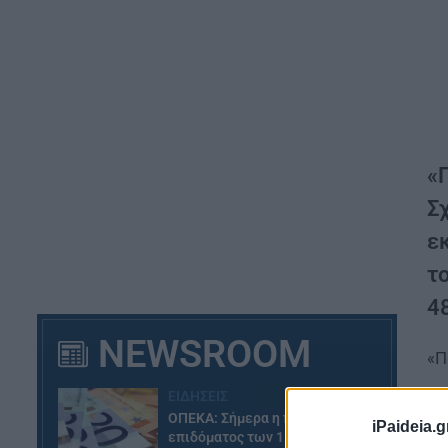
«
Σ
εκ
το
48
NEWSROOM
«Π
ΕΙΔΗΣΕΙΣ
Αν
ΟΠΕΚΑ: Σήμερα η πληρωμή του
τω
iPaideia.g
επιδόματος των 1.000 ευρώ –