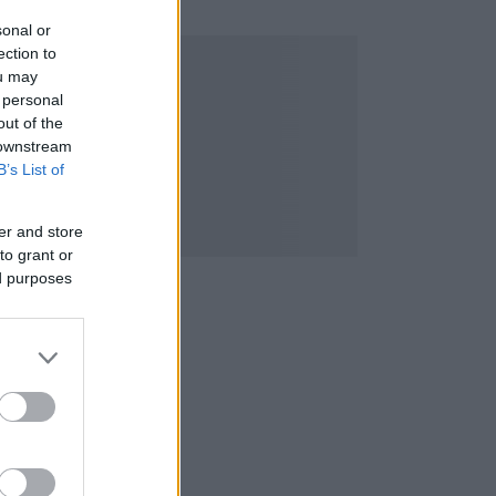
sonal or
ection to
ou may
 personal
out of the
 downstream
B’s List of
er and store
to grant or
ed purposes