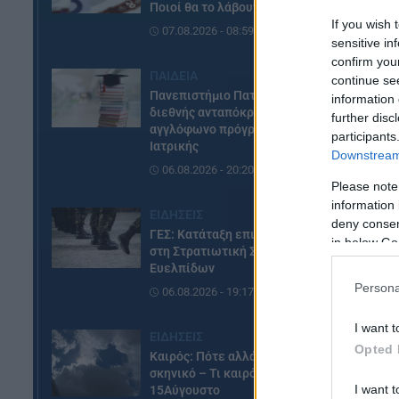
94
Ποιοί θα το λάβουν
If you wish 
07.08.2026 - 08:59
sensitive in
confirm you
ΠΑΙΔΕΙΑ
continue se
Πανεπιστήμιο Πατρών: Ισχυρή
information 
διεθνής ανταπόκριση στο νέο
further disc
αγγλόφωνο πρόγραμμα
participants
Ιατρικής
Downstream 
06.08.2026 - 20:20
Please note
information 
ΕΙΔΗΣΕΙΣ
deny consent
ΓΕΣ: Κατάταξη επιτυχόντων
in below Go
στη Στρατιωτική Σχολή
Ευελπίδων
Τα
Persona
06.08.2026 - 19:17
I want t
ΕΙΔΗΣΕΙΣ
Opted 
Καιρός: Πότε αλλάζει το
σκηνικό – Τι καιρό θα κάνει τον
I want t
15Αύγουστο