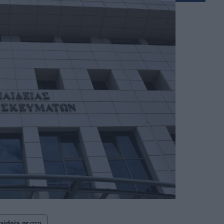
aideia.gr
στα