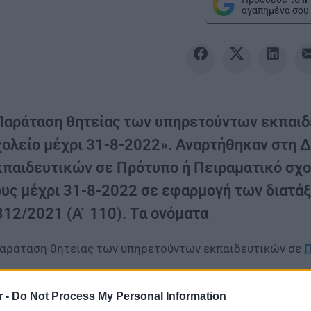
αγαπημένα σου 
Παράταση θητείας των υπηρετούντων εκπαιδ
χολείο μέχρι 31-8-2022». Αναρτήθηκαν στη Δ
παιδευτικών σε Πρότυπο ή Πειραματικό σχ
υς μέχρι 31-8-2022 σε εφαρμογή των διατάξ
12/2021 (Α ́ 110). Τα ονόματα
αράταση θητείας των υπηρετούντων εκπαιδευτικών σε
Π
αρτήθηκαν στη Διαύγεια τα ονόματα των υπηρετούντων εκ
ν οποίων παρατείνεται η θητεία τους μέχρι 31-8-2022 σ
r -
Do Not Process My Personal Information