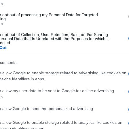
In
to opt-out of processing my Personal Data for Targeted
ing.
In
o opt-out of Collection, Use, Retention, Sale, and/or Sharing
ersonal Data that Is Unrelated with the Purposes for which it
lected.
Out
consents
Ακολουθείστε το iPai
o allow Google to enable storage related to advertising like cookies on
evice identifiers in apps.
Ειδήσεις
Tελευταίες
για την Παιδεία 
o allow my user data to be sent to Google for online advertising
s.
to allow Google to send me personalized advertising.
o allow Google to enable storage related to analytics like cookies on
evice identifiers in apps.