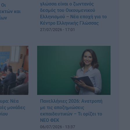
γλώσσα είναι ο ζωντανός
 Οι
δεσμός του Οικουμενικού
δεκτών και
Ελληνισμού – Νέα εποχή για το
ίων
Κέντρο Ελληνικής Γλώσσας
27/07/2026 - 17:01
υρα: Νέα
Πανελλήνιες 2026: Ανατροπή
κές μονάδες
με τις αποζημιώσεις
νίου
εκπαιδευτικών – Τι ορίζει το
ΝΕΟ ΦΕΚ
06/07/2026 - 13:37