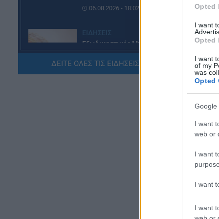
Opted 
06.08.2026 - 18:02
I want 
Advertis
ΕΙΔΗΣΕΙΣ
Opted 
Εξωδικαστικός Μηχανισμός:
Ξεπέρασαν τα 20 δισ. ευρώ οι
I want t
ρυθμίσεις οφειλών
ΔΕΙΤΕ ΟΛΕΣ ΤΙΣ ΕΙΔΗΣΕΙΣ ΕΔΩ »
of my P
was col
06.08.2026 - 17:03
Opted 
ΠΑΙΔΕΙΑ
Google 
Εκπαιδευτικοί: Ανακλήθηκαν
αποσπάσεις για τα σχολικά έτη
I want t
2026-2029
web or d
06.08.2026 - 16:03
I want t
purpose
ΕΙΔΗΣΕΙΣ
Ιός Δυτικού Νείλου:
I want 
Αυξάνονται τα κρούσματα, σε
ποιες περιοχές της Αττικής
έχουν εντοπιστεί
I want t
web or d
06.08.2026 - 15:31