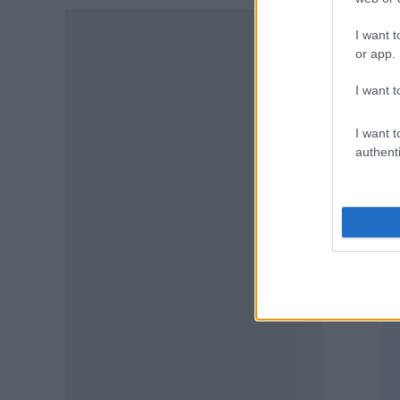
I want t
ΠΑΙΔΕΙΑ
or app.
Διορισμοί εκπαιδευτικών
2026: Δείτε μέχρι ποια σειρά
I want t
ΑΣΕΠ έγιναν οι περσινοί
TA
διορισμοί ΠΕ70
I want t
06.08.2026 - 14:46
authenti
ΠΑΙΔΕΙΑ
ΑΣΕΠ: Το χρονοδιάγραμμα για
πίνακες, διορισμούς και
προσλήψεις αναπληρωτών
06.08.2026 - 14:26
ΠΑΙΔΕΙΑ
Διορισμοί εκπαιδευτικών –
ΟΠΣΥΔ: Αυτά πρέπει να
προσέξετε πριν δηλώσετε
περιοχές
06.08.2026 - 13:52