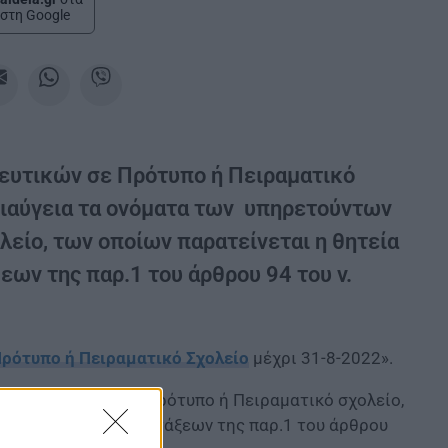
στη Google
ευτικών σε Πρότυπο ή Πειραματικό
ιαύγεια τα ονόματα των υπηρετούντων
ολείο, των οποίων παρατείνεται η θητεία
εων της παρ.1 του άρθρου 94 του ν.
ρότυπο ή Πειραματικό Σχολείο
μέχρι 31-8-2022».
παιδευτικών σε Πρότυπο ή Πειραματικό σχολείο,
ε εφαρμογή των διατάξεων της παρ.1 του άρθρου