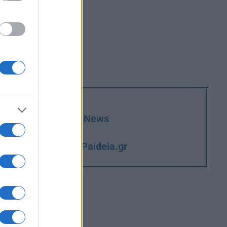
deia.gr στο Google News
iPaideia.gr
και την εργασία στο