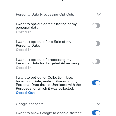
third parties.
Please note that this website/app uses one or more Google
Personal Data Processing Opt Outs
services and may gather and store information including but
not limited to your visit or usage behaviour. You may click to
I want to opt-out of the Sharing of my
personal data.
grant or deny consent to Google and its third-party tags to
Opted In
Γ’ Π.Σ.Ε. Αναμορφωμένος Αξιολογικός πίνακας
use your data for below specified purposes in below Google
consent section.
I want to opt-out of the Sale of my
Δ’ Π.Σ.Ε. Αναμορφωμένος Αξιολογικός πίνακας
Personal Data.
Opted In
Ε’ Π.Σ.Ε. Αναμορφωμένος Αξιολογικός πίνακας
I want to opt-out of processing my
Personal Data for Targeted Advertising.
Opted In
I want to opt-out of Collection, Use,
Retention, Sale, and/or Sharing of my
Personal Data that Is Unrelated with the
Purposes for which it was collected.
Opted Out
Google consents
I want to allow Google to enable storage