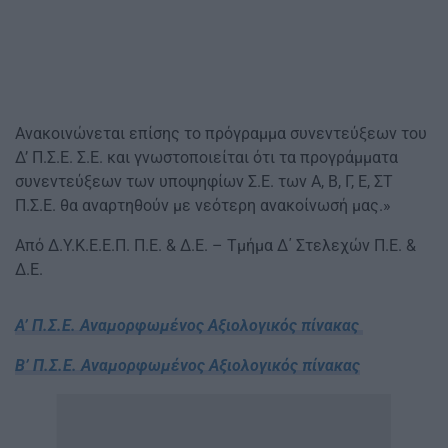
Ανακοινώνεται επίσης το πρόγραμμα συνεντεύξεων του
Δ’ Π.Σ.Ε. Σ.Ε. και γνωστοποιείται ότι τα προγράμματα
συνεντεύξεων των υποψηφίων Σ.Ε. των Α, Β, Γ, Ε, ΣΤ
Π.Σ.Ε. θα αναρτηθούν με νεότερη ανακοίνωσή μας.»
Από Δ.Υ.Κ.Ε.Ε.Π. Π.Ε. & Δ.Ε. – Τμήμα Δ΄ Στελεχών Π.Ε. &
Δ.Ε.
Α’ Π.Σ.Ε. Αναμορφωμένος Αξιολογικός πίνακας
Β’ Π.Σ.Ε. Αναμορφωμένος Αξιολογικός πίνακας