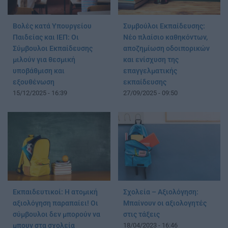
Βολές κατά Υπουργείου
Συμβούλοι Εκπαίδευσης:
Παιδείας και ΙΕΠ: Οι
Νέο πλαίσιο καθηκόντων,
Σύμβουλοι Εκπαίδευσης
αποζημίωση οδοιπορικών
μιλούν για θεσμική
και ενίσχυση της
υποβάθμιση και
επαγγελματικής
εξουθένωση
εκπαίδευσης
15/12/2025 - 16:39
27/09/2025 - 09:50
Εκπαιδευτικοί: Η ατομική
Σχολεία – Αξιολόγηση:
αξιολόγηση παραπαίει! Οι
Μπαίνουν οι αξιολογητές
σύμβουλοι δεν μπορούν να
στις τάξεις
μπουν στα σχολεία
18/04/2023 - 16:46