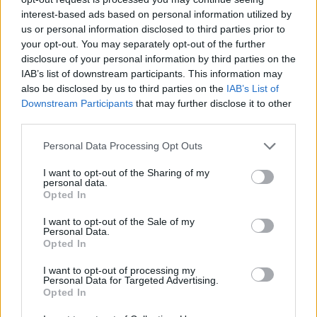
interest-based ads based on personal information utilized by
Ήδη σε ορισμένες σχολές, όπως για παράδειγμα στο
us or personal information disclosed to third parties prior to
Τμήμα Οικονομικών Σπουδών του Εθνικού
your opt-out. You may separately opt-out of the further
Καποδιστριακού Πανεπιστημίου, η εξεταστική περίοδος
disclosure of your personal information by third parties on the
έχει μεταφερθεί σε μεταγενέστερη ημερομηνία, ενώ
IAB’s list of downstream participants. This information may
μεταξύ άλλων το Εθνικό Μετσόβιο Πολυτεχνείο έχει
also be disclosed by us to third parties on the
IAB’s List of
εκδώσει ανακοίνωση για τη λήξη των καταλήψεων έως
Downstream Participants
that may further disclose it to other
third parties.
και την Τρίτη 30/01, διότι σε διαφορετική περίπτωση ο
χαμένος χρόνος δεν θα μπορεί να αναπληρωθεί.
Please note that this website/app uses one or more Google
Personal Data Processing Opt Outs
services and may gather and store information including but
not limited to your visit or usage behaviour. You may click to
I want to opt-out of the Sharing of my
personal data.
grant or deny consent to Google and its third-party tags to
Opted In
use your data for below specified purposes in below Google
consent section.
I want to opt-out of the Sale of my
Personal Data.
Opted In
I want to opt-out of processing my
Personal Data for Targeted Advertising.
Opted In