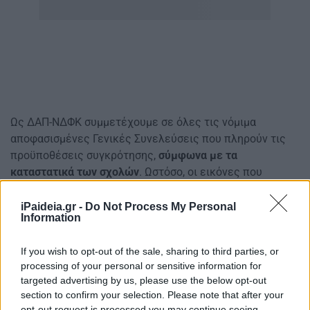
Ως ΔΑΠ-ΝΔΦΚ συμμετέχουμε σε όλες τις νόμιμα
αποφασισμένες Γενικές Συνελεύσεις που πληρούν τις
προϋποθέσεις συγκρότησης,
σύμφωνα με τα
καταστατικά των σχολών
. Ωστόσο, οι εικόνες που
αντικρίζουμε, μας γυρίζουν χρόνια πίσω. Φίμωση, σε
αρκετές περιπτώσεις λεκτική και σωματική βία,
iPaideia.gr -
Do Not Process My Personal
Information
βανδαλισμοί, ρίψη αντικειμένων και νοθεία υπό
εκβιαστικούς όρους προκειμένου να μη λήξουν με
If you wish to opt-out of the sale, sharing to third parties, or
δημοκρατικούς
όρους οι παράνομες καταλήψεις
.
processing of your personal or sensitive information for
targeted advertising by us, please use the below opt-out
Κραυγή αγωνίας φοιτητών για καθυστερήσεις
section to confirm your selection. Please note that after your
μαθημάτων
opt-out request is processed you may continue seeing