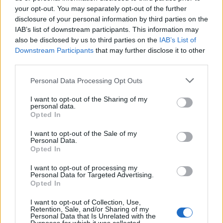
your opt-out. You may separately opt-out of the further
διενέργεια
self-test
μία φορά την εβδομάδα.
disclosure of your personal information by third parties on the
Παράλληλα, εξακολουθούν να ισχύουν όλα τα
IAB’s list of downstream participants. This information may
also be disclosed by us to third parties on the
IAB’s List of
προβλεπόμενα μέτρα πρόληψης και προστασίας από τον
Downstream Participants
that may further disclose it to other
κορωνοϊό, όπως η υποχρεωτική
χρήση μάσκας
σε
third parties.
εσωτερικούς και εξωτερικούς χώρους, ο σχολαστικός
καθαρισμός των επιφανειών, ο αερισμός των χώρων
Please note that this website/app uses one or more Google
Personal Data Processing Opt Outs
κλπ.
services and may gather and store information including but
not limited to your visit or usage behaviour. You may click to
I want to opt-out of the Sharing of my
personal data.
grant or deny consent to Google and its third-party tags to
Opted In
use your data for below specified purposes in below Google
consent section.
I want to opt-out of the Sale of my
Personal Data.
Opted In
I want to opt-out of processing my
Personal Data for Targeted Advertising.
Opted In
I want to opt-out of Collection, Use,
Retention, Sale, and/or Sharing of my
Personal Data that Is Unrelated with the