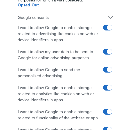
Purposes for which it was collected.
Opted Out
Google consents
I want to allow Google to enable storage
related to advertising like cookies on web or
device identifiers in apps.
I want to allow my user data to be sent to
Google for online advertising purposes.
I want to allow Google to send me
personalized advertising.
I want to allow Google to enable storage
related to analytics like cookies on web or
device identifiers in apps.
I want to allow Google to enable storage
Για τη δια ζώσης επανέναρξη των παραπάνω
related to functionality of the website or app.
δραστηριοτήτων, επίκειται έκδοση νέας Κοινής
Υπουργικής Απόφασης.
I want to allow Google to enable storage