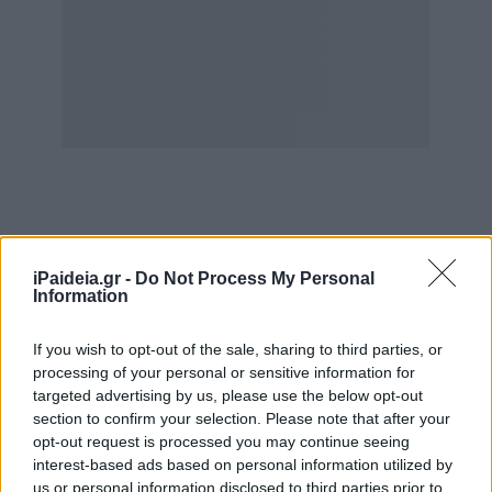
iPaideia.gr -
Do Not Process My Personal
Information
Δυνατότητα για διενέργεια με φυσική
παρουσία
πρακτικής άσκησης
για τους φοιτητές μεταξύ
If you wish to opt-out of the sale, sharing to third parties, or
του τέταρτου και πέμπτου έτους των προγραμμάτων
processing of your personal or sensitive information for
σπουδών Α’ κύκλου στις
Πολυτεχνικές Σχολές/Τμήματα,
targeted advertising by us, please use the below opt-out
με διενέργεια self-test μία φορά την εβδομάδα.
section to confirm your selection. Please note that after your
opt-out request is processed you may continue seeing
Επανέναρξη των
εργαστηριακών μαθημάτων για τα
interest-based ads based on personal information utilized by
Κέντρα Δια Βίου Μάθησης (Ι και ΙΙ) στις 24/05/2021
, με
us or personal information disclosed to third parties prior to