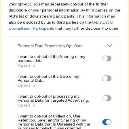
your opt-out. You may separately opt-out of the further
disclosure of your personal information by third parties on the
IAB’s list of downstream participants. This information may
also be disclosed by us to third parties on the
IAB’s List of
ε) Προσλήψεις ΖΕΠ Δευτεροβάθμιας (μετά την
Downstream Participants
that may further disclose it to other
κυκλοφορία του ΦΕΚ Τεύχος B’ 5232/10.10.2022,
third parties.
αναμένονται οι αποφάσεις Ίδρυσης από τις ΠΔΕ).
Please note that this website/app uses one or more Google
Personal Data Processing Opt Outs
στ) Αναμένεται η έκδοση του ΦΕΚ για τις Ομάδες
services and may gather and store information including but
Σχολείων στο πλαίσιο της Πράξης “Υποστήριξη
not limited to your visit or usage behaviour. You may click to
I want to opt-out of the Sharing of my
personal data.
σχολικών Μονάδων Α/θμιας και Β/θμιας Εκπαίδευσης
grant or deny consent to Google and its third-party tags to
Opted In
use your data for below specified purposes in below Google
από Ψυχολόγους και Κοινωνικούς Λειτουργούς”. Έχει
consent section.
πιστώσεις για 400 άτομα φέτος.
I want to opt-out of the Sale of my
Personal Data.
Opted In
Για να μπορέσουν να γίνουν όλα μαζί, προβλέπω ονόματα
Γ’ Φάσης την πρώτη εβδομάδα του Νοεμβρίου για
I want to opt-out of processing my
Personal Data for Targeted Advertising.
ανάληψη στα σχολεία τη δεύτερη εβδομάδα του
Opted In
Νοεμβρίου.
I want to opt-out of Collection, Use,
Retention, Sale, and/or Sharing of my
Personal Data that Is Unrelated with the
Purposes for which it was collected.