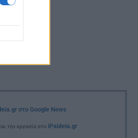
deia.gr στο Google News
iPaideia.gr
και την εργασία στο