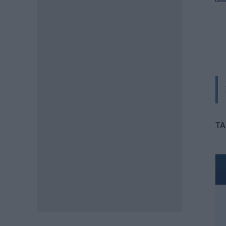
Υπουργείο Παιδείας:
«Κλείδωσε» η ημερομηνία
ανακοίνωσης των ονομάτων
07.08.2026 - 09:19
ΕΙΔΗΣΕΙΣ
ΟΠΕΚΑ: Σήμερα η πληρωμή του
επιδόματος των 1.000 ευρώ –
Ποιοί θα το λάβουν
07.08.2026 - 08:59
TA
ΠΑΙΔΕΙΑ
Πανεπιστήμιο Πατρών: Ισχυρή
διεθνής ανταπόκριση στο νέο
αγγλόφωνο πρόγραμμα
Ιατρικής
06.08.2026 - 20:20
ΕΙΔΗΣΕΙΣ
ΓΕΣ: Κατάταξη επιτυχόντων