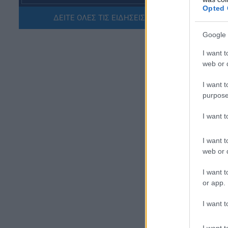
γν
Υπουργείο Εσωτερικών
Opted 
ολ
ΔΕΙΤΕ ΟΛΕΣ ΤΙΣ ΕΙΔΗΣΕΙΣ ΕΔΩ »
07.08.2026 - 11:25
Google 
ΠΑΙΔΕΙΑ
I want t
ΣΑΕΚ – Σχολεία Δεύτερης
web or d
Ευκαιρίας: Τι αλλάζει σε
χρηματοδότηση και
λειτουργικές δαπάνες
I want t
purpose
07.08.2026 - 11:17
I want 
ΠΑΙΔΕΙΑ
ΑΣΕΠ 1ΓΕ/2026 και 2ΓΕ/2026:
I want t
Σήμερα η κλήρωση –
web or d
Αντίστροφη μέτρηση για τους
προσωρινούς πίνακες
· 
I want t
εκπαιδευτικών
or app.
πρ
07.08.2026 - 11:01
συ
I want t
ΕΙΔΗΣΕΙΣ
Τουρισμός για όλους: Ποιά
I want t