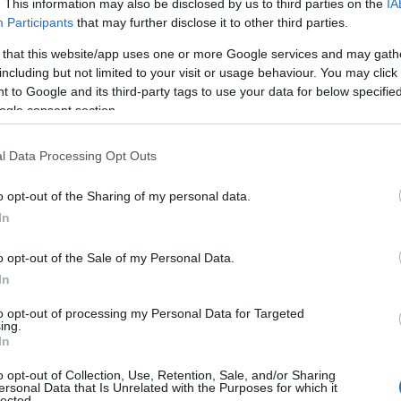
. This information may also be disclosed by us to third parties on the
IA
Participants
that may further disclose it to other third parties.
ναι αλήθεια ότι η μη καταβολή της μισθοδοσίας οδηγεί 
ύνατο να ανταπεξέλθουν στις οικονομικές απαιτήσεις. Εί
 that this website/app uses one or more Google services and may gath
παίδευσης (π.χ. Πέλλας, Άρτας) έχει ήδη καταβληθεί η 
including but not limited to your visit or usage behaviour. You may click 
όμα αλήθεια είναι το γεγονός ότι η Διεύθυνση Π.Ε. Ηλείας
 to Google and its third-party tags to use your data for below specifi
ogle consent section.
ρίπου συναδέλφων (σε αντίθεση με άλλες που ολοκλήρωσα
ι το Οικονομικό της Τμήμα είναι υποστελεχωμένο, με απ
l Data Processing Opt Outs
τε εκπαιδευτικοί είτε διοικητικοί – προσπαθούν να αντ
ιαίτερα στρεσογόνες συνθήκες, που απαιτούν καθαρό μυα
o opt-out of the Sharing of my personal data.
οφυγή λαθών.
In
υποστελέχωση των Υπηρεσιών της Διεύθυνσης Π.Ε. Ηλείας
o opt-out of the Sale of my Personal Data.
αιτήσεις έχει ως αποτέλεσμα αφενός την εξουθένωση το
In
τιμετωπίσει και, αφετέρου, την έλλειψη των οικονομικώ
ηγώντας τους στην επαιτεία προκειμένου να καταφέρουν
to opt-out of processing my Personal Data for Targeted
ing.
In
λούμε τη Διεύθυνση Π.Ε. Ηλείας
o opt-out of Collection, Use, Retention, Sale, and/or Sharing
να προβεί σε επίσημη ενημέρωση των νεοδιόριστων συν
ersonal Data that Is Unrelated with the Purposes for which it
lected.