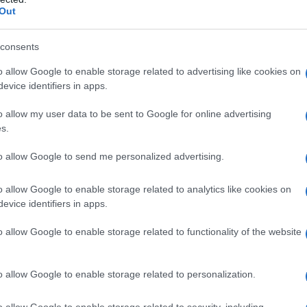
ωρίζουν τους λόγους της καθυστέρησης, καθώς και το χ
Out
οκληρωθεί η διαδικασία
consents
o allow Google to enable storage related to advertising like cookies on
evice identifiers in apps.
o allow my user data to be sent to Google for online advertising
s.
to allow Google to send me personalized advertising.
o allow Google to enable storage related to analytics like cookies on
evice identifiers in apps.
να αντιμετωπίζει με σεβασμό τα αιτήματά μας, χωρίς ν
o allow Google to enable storage related to functionality of the website
οσωπικότητά μας, καθώς είναι πολλά τα παράπονα αναφο
ναδέλφους που ζητούν απαντήσεις σε θέματα που τους α
o allow Google to enable storage related to personalization.
o allow Google to enable storage related to security, including