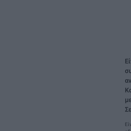
Εί
σ
α
Κ
μ
Σε
Εί