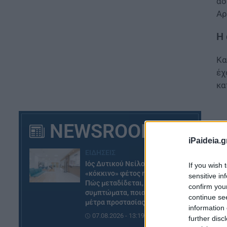
αδ
Αρ
Η
Κα
έχ
κα
NEWSROOM
iPaideia.g
ΕΙΔΗΣΕΙΣ
Ιός Δυτικού Νείλου: Στο
If you wish 
«κόκκινο» φέτος η Αττική –
sensitive in
Πώς μεταδίδεται, ποια είναι τα
confirm you
συμπτώματα, ποια είναι τα
continue se
μέτρα προστασίας
information 
07.08.2026 - 13:19
further disc