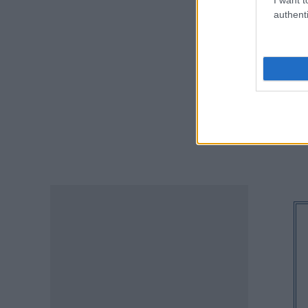
ΑΦΜ κάνουν αίτηση σήμερα –
authenti
Όλες οι ημερομηνίες
07.08.2026 - 10:25
ΠΑΙΔΕΙΑ
Υπουργείο Παιδείας:
Ανακοινώθηκαν 95
ειδικότητες και 860 τμήματα
των ΣΑΕΚ – Πότε ξεκινούν οι
αιτήσεις
07.08.2026 - 10:04
ΠΑΙΔΕΙΑ
Προσλήψεις αναπληρωτών
2026: Πόσες προσλήψεις θα
γίνουν στην Α’ φάση
07.08.2026 - 09:40
ΠΑΙΔΕΙΑ
Διορισμοί εκπαιδευτικών –