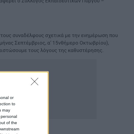
ναφέρει ο Σύλλογος Εκπαιδευτικών Πύργου –
στους συναδέλφους σχετικά με την ενημέρωση που
 μήνας Σεπτέμβριος, α’ 15νθήμερο Οκτωβρίου),
πιστώσουμε τους λόγους της καθυστέρησης.
sonal or
ection to
ou may
 personal
out of the
 downstream