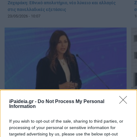
Ζαχαράκη: Εθνικό απολυτήριο, νέο λύκειο και αλλαγές
Ζ
στις πανελλαδικές εξετάσεις
σ
23/05/2026 - 10:07
1
iPaideia.gr -
Do Not Process My Personal
Τεχνητή νοημοσύνη στα σχολεία: Οι αλλαγές που προωθεί
Ε
Information
το υπουργείο Παιδείας
π
17/05/2026 - 08:33
1
If you wish to opt-out of the sale, sharing to third parties, or
processing of your personal or sensitive information for
targeted advertising by us, please use the below opt-out