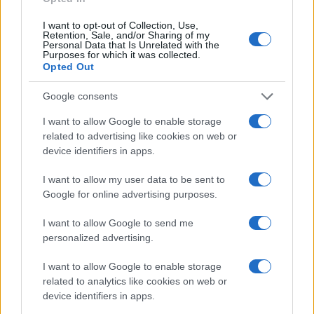
I want to opt-out of Collection, Use,
Retention, Sale, and/or Sharing of my
Personal Data that Is Unrelated with the
Purposes for which it was collected.
Opted Out
Google consents
I want to allow Google to enable storage
related to advertising like cookies on web or
device identifiers in apps.
Σχετικά με το iPaideia.gr
I want to allow my user data to be sent to
Πολιτική Απορρήτου
Google for online advertising purposes.
Κοινωνία Της Πληροφορίας
I want to allow Google to send me
Όροι Χρήσης
personalized advertising.
I want to allow Google to enable storage
related to analytics like cookies on web or
Copyright © 2012 - 2026 iPaideia.gr. All rights reserved.
device identifiers in apps.
Developed by
Nuevvo