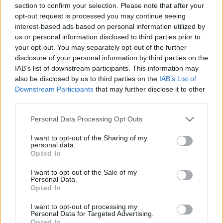
section to confirm your selection. Please note that after your
opt-out request is processed you may continue seeing
interest-based ads based on personal information utilized by
us or personal information disclosed to third parties prior to
your opt-out. You may separately opt-out of the further
disclosure of your personal information by third parties on the
IAB’s list of downstream participants. This information may
also be disclosed by us to third parties on the
IAB’s List of
Downstream Participants
that may further disclose it to other
third parties.
Ανώτατη σχολή Παραστατικών Τεχνών: Τι αλλάζει στις
Σ
Please note that this website/app uses one or more Google
σπουδές και την ακαδημαϊκή εξέλιξη
Ξ
Personal Data Processing Opt Outs
services and may gather and store information including but
19/03/2026 - 17:35
1
not limited to your visit or usage behaviour. You may click to
I want to opt-out of the Sharing of my
personal data.
grant or deny consent to Google and its third-party tags to
Opted In
use your data for below specified purposes in below Google
consent section.
I want to opt-out of the Sale of my
Personal Data.
Opted In
I want to opt-out of processing my
Personal Data for Targeted Advertising.
ΡΟΗ ΕΙΔΗΣΕΩΝ
ΠΑΙΔΕΙΑ
ΕΙΔΗΣΕΙΣ
Η ΠΑΙΔΕΙΑ ΣΤΗ
Opted In