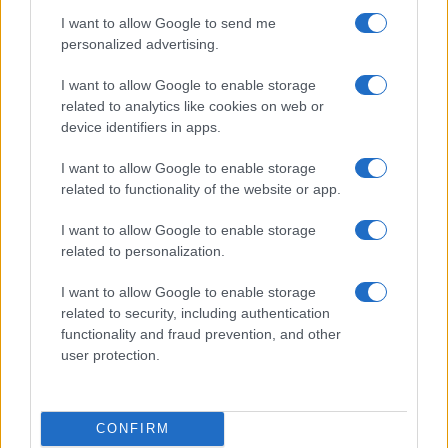
διατροφής THERMOBURN 90 caps (εταιρεία GLISELAB
I want to allow Google to send me
S.L.U., Ισπανίας), μετά από ενημέρωση ότι κατά την
personalized advertising.
παρασκευή του χρησιμοποιήθηκαν κάψουλες στις
οποίες ανιχνεύτηκε η ουσία 2-chloroethanol που είναι
I want to allow Google to enable storage
δείκτης παρουσίας της μη εγκεκριμένης ουσίας
related to analytics like cookies on web or
device identifiers in apps.
αιθυλενοξείδιο. Το προϊόν επιπλέον δεν είναι
γνωστοποιημένο στον ΕΟΦ.
I want to allow Google to enable storage
related to functionality of the website or app.
Ανακοίνωση ΕΟΦ για το HAIR FORCE (FREZYDERM)
I want to allow Google to enable storage
Ανάκληση των παρτίδων HAF 01, HAF 02, HAF 03 και HAF
related to personalization.
04 του συμπληρώματος διατροφής HAIR FORCE (της
εταιρείας FREZYDERM ΑΒΕΕ), στο οποίο
I want to allow Google to enable storage
χρησιμοποιήθηκε α’ ύλη επιμολυσμένη (bamboo extract)
related to security, including authentication
με τη μη εγκεκριμένη ουσία αιθυλενοξείδιο. Το προϊόν
functionality and fraud prevention, and other
διακινήθηκε από την εταιρεία MARTIN DOW
user protection.
HEALTHCARE στην επιχείρηση FREZYDERM ΑΒΕΕ.
CONFIRM