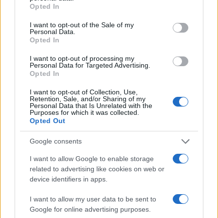
grant or deny consent to Google and its third-party tags to
εκχύλισμα Garcinia στην οποία ανιχνεύτηκε η μη
Opted In
use your data for below specified purposes in below Google
εγκεκριμένη ουσία αιθυλενοξείδιο. Το προϊόν επιπλέον
consent section.
I want to opt-out of the Sale of my
δεν είναι γνωστοποιημένο στον ΕΟΦ.
Personal Data.
Opted In
Ανακοίνωση ΕΟΦ για το ACTIVLAB MACHINE MAN
BURNER
I want to opt-out of processing my
Personal Data for Targeted Advertising.
Opted In
Απαγόρευση διακίνησης και διάθεσης της παρτίδας 1
του μη γνωστοποιημένου συμπληρώματος διατροφής
I want to opt-out of Collection, Use,
Retention, Sale, and/or Sharing of my
ACTIVLAB MACHINE MAN BURNER της εταιρείας SFD SA,
Personal Data that Is Unrelated with the
Purposes for which it was collected.
Πολωνίας, μετά από ενημέρωση ότι κατά την παρασκευή
Opted Out
του χρησιμοποιήθηκε α’ ύλη εκχύλισμα Garcinia στην
οποία ανιχνεύτηκε η μη εγκεκριμένη ουσία
Google consents
αιθυλενοξείδιο. Το προϊόν επιπλέον δεν είναι
I want to allow Google to enable storage
γνωστοποιημένο στον ΕΟΦ
related to advertising like cookies on web or
Ανακοίνωση ΕΟΦ για το THERMOBURN
device identifiers in apps.
Απαγόρευση διακίνησης και διάθεσης της παρτίδας
I want to allow my user data to be sent to
Google for online advertising purposes.
178820 του μη γνωστοποιημένου συμπληρώματος