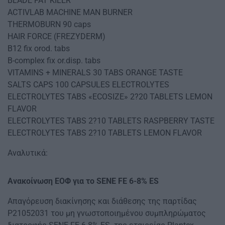
BLADE FAT KILER
ACTIVLAB MACHINE MAN BURNER
THERMOBURN 90 caps
HAIR FORCE (FREZYDERM)
B12 fix orod. tabs
B-complex fix or.disp. tabs
VITAMINS + MINERALS 30 TABS ORANGE TASTE
SALTS CAPS 100 CAPSULES ELECTROLYTES
ELECTROLYTES TABS «ECOSIZE» 2?20 TABLETS LEMON
FLAVOR
ELECTROLYTES TABS 2?10 TABLETS RASPBERRY TASTE
ELECTROLYTES TABS 2?10 TABLETS LEMON FLAVOR
Αναλυτικά:
Ανακοίνωση ΕΟΦ για το SENE FE 6-8% ES
Απαγόρευση διακίνησης και διάθεσης της παρτίδας
P21052031 του μη γνωστοποιημένου συμπληρώματος