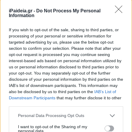
iPaideia.gr -
Do Not Process My Personal
Information
If you wish to opt-out of the sale, sharing to third parties, or
processing of your personal or sensitive information for
targeted advertising by us, please use the below opt-out
section to confirm your selection. Please note that after your
opt-out request is processed you may continue seeing
interest-based ads based on personal information utilized by
us or personal information disclosed to third parties prior to
your opt-out. You may separately opt-out of the further
disclosure of your personal information by third parties on the
IAB’s list of downstream participants. This information may
also be disclosed by us to third parties on the
IAB’s List of
Downstream Participants
that may further disclose it to other
Απαγόρευση διακίνησης και διάθεσης της παρτίδας
third parties.
20210428038 του μη γνωστοποιημένου συμπληρώματος
διατροφής BLADE FAT KILER της εταιρείας Hi Tec
Please note that this website/app uses one or more Google
Personal Data Processing Opt Outs
Nutrition Sp. Z.o.o., Πολωνίας, μετά από ενημέρωση ότι
services and may gather and store information including but
not limited to your visit or usage behaviour. You may click to
I want to opt-out of the Sharing of my
κατά την παρασκευή του χρησιμοποιήθηκε α’ ύλη
personal data.