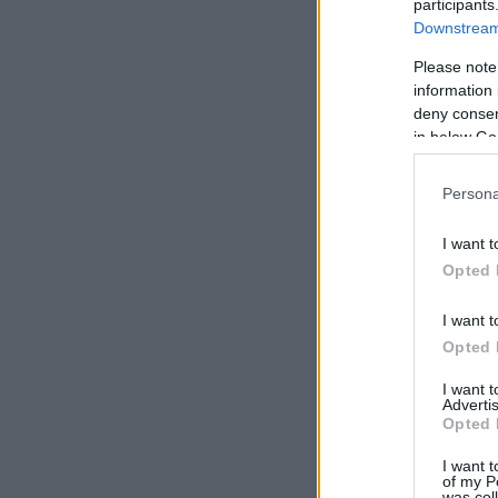
participants
πρ
Downstream 
πλ
Please note
Δε
information 
deny consent
in below Go
Persona
I want t
Opted 
I want t
Opted 
I want 
Advertis
Η 
Opted 
15
I want t
συ
of my P
was col