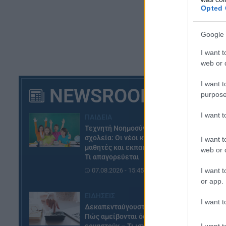
Opted 
Σύ
1.
Google 
δή
I want t
ασ
web or d
τη
I want t
NEWSROOM
purpose
I want 
ΠΑΙΔΕΙΑ
Τεχνητή Νοημοσύνη στα
σχολεία: Οι νέοι κανόνες για
I want t
μαθητές και εκπαιδευτικούς –
web or d
Τι απαγορεύεται
I want t
07.08.2026 - 15:45
or app.
ΕΙΔΗΣΕΙΣ
I want t
Δεκαπενταύγουστος 2026:
Πώς αμείβονται όσοι
I want t