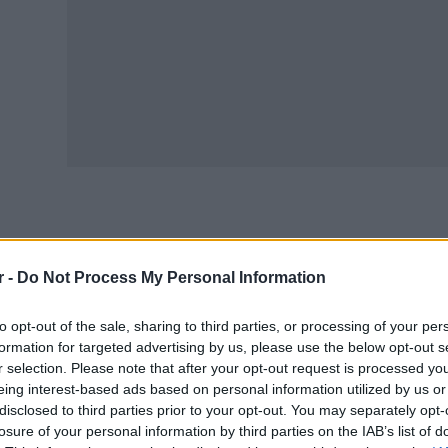
μφωνα με τον Ελεύθερο Τύπο ανοίγει ο δρόμος για να πά
φαλισμένοι με εξαγορά
πλασματικού χρόνου
για να συμπ
r -
Do Not Process My Personal Information
οβολή αίτησης και την έκδοση απόφασης.
to opt-out of the sale, sharing to third parties, or processing of your per
ράλληλα επισημαίνεται πως τα ποσά της επικουρικής σύ
formation for targeted advertising by us, please use the below opt-out s
ρώ με 125 ευρώ σε μηνιαία βάση.
r selection. Please note that after your opt-out request is processed y
eing interest-based ads based on personal information utilized by us or
α την επικουρική σύνταξη αυτό που μελετάται είναι να έχ
disclosed to third parties prior to your opt-out. You may separately opt-
αγνώριση του χρόνου που τους υπολείπεται για να συμπλ
losure of your personal information by third parties on the IAB’s list of