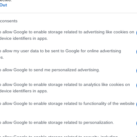
Out
μφωνα με την εφημερίδα “Ελεύθερος Τύπος”, οι κατηγορί
 Ασφαλισμένοι σε Ταμεία ελεύθερων επαγγελματιών (ΤΕΒΕ,
consents
μους ή προσλήφθηκαν ως μισθωτοί στον ιδιωτικό τομέα 
o allow Google to enable storage related to advertising like cookies on
φάλιση σε μεγαλύτερη ηλικία χωρίς να συμπληρώσουν τη
evice identifiers in apps.
 λήψη επικουρικής σύνταξης.
o allow my user data to be sent to Google for online advertising
s.
to allow Google to send me personalized advertising.
o allow Google to enable storage related to analytics like cookies on
evice identifiers in apps.
o allow Google to enable storage related to functionality of the website
o allow Google to enable storage related to personalization.
o allow Google to enable storage related to security, including