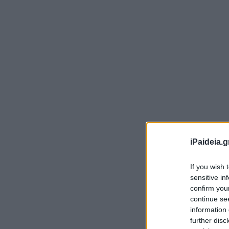
Σύ
ασ
iPaideia.g
υπ
If you wish 
Πα
sensitive in
ευ
confirm you
continue se
Γι
information 
αν
further disc