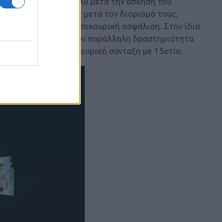
ό Σύστημα Υγείας πολύ μετά την άσκηση του
κουρικής ασφάλισης μετά τον διορισμό τους,
η (ΤΣΑΥ) δεν είχαν επικουρική ασφάλιση. Στην ίδια
σχολούμενοι και ασκούν παράλληλη δραστηριότητα
α «ένσημα» για επικουρική σύνταξη με 15ετία.