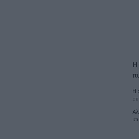
Η
π
Η 
συ
Αλ
υπ