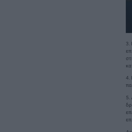
Διαβατήρια: Ποιά είναι τα
ισχυρότερα και ποια τα
ασθενέστερα στον κόσμο το
2026
07.08.2026 - 12:42
3.
ΠΑΙΔΕΙΑ
επ
«Πυρά» κατά Ζαχαράκη για
τους διορισμούς
στ
εκπαιδευτικών: «Αγνοεί την
κα
ευρωπαϊκή καταδίκη και
διαιωνίζει το καθεστώς των
4.
αναπληρωτών»
πα
07.08.2026 - 12:10
5.
ΠΑΙΔΕΙΑ
δρ
Σχολεία: Χωρίς
επ
Δευτεροβάθμια Δομή Ειδικής
επ
Αγωγής η Αίγινα – Τι απαντά το
Υπουργείο Εσωτερικών
Δε