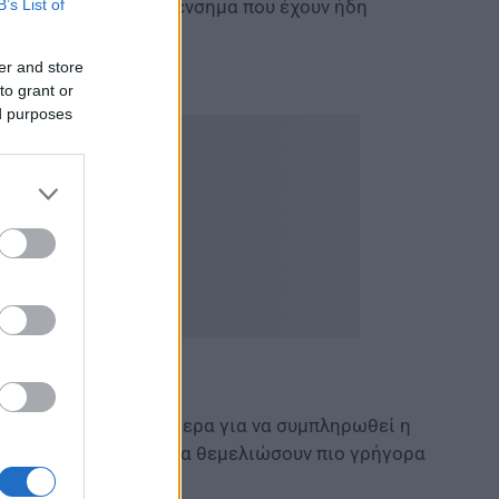
B’s List of
αι να μη χάσουν τα ένσημα που έχουν ήδη
er and store
ία σενάρια
to grant or
ed purposes
δεν προβλέπεται σήμερα για να συμπληρωθεί η
ορίες ασφαλισμένων να θεμελιώσουν πιο γρήγορα