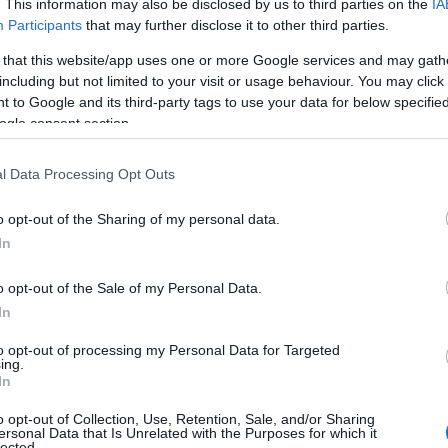
. This information may also be disclosed by us to third parties on the
IA
οϋπόθεση για να θεμελιώσουν συνταξιοδοτικό δικαίωμα κ
Participants
that may further disclose it to other third parties.
ηρώσει στην επικουρική ασφάλιση.
 that this website/app uses one or more Google services and may gath
ίτε επίσης
Συντάξεις: 13η σύνταξη έως 800 ευρώ; Τα τρ
including but not limited to your visit or usage behaviour. You may click 
 to Google and its third-party tags to use your data for below specifi
ogle consent section.
l Data Processing Opt Outs
o opt-out of the Sharing of my personal data.
In
o opt-out of the Sale of my Personal Data.
In
to opt-out of processing my Personal Data for Targeted
ing.
εξαγορά πλασματικού χρόνου στην επικουρική ασφάλιση 
In
ετία. Η ρύθμιση που εξετάζεται θα διευκολύνει 5 κατηγ
o opt-out of Collection, Use, Retention, Sale, and/or Sharing
νταξιοδοτικό δικαίωμα για επικουρική σύνταξη.
ersonal Data that Is Unrelated with the Purposes for which it
lected.