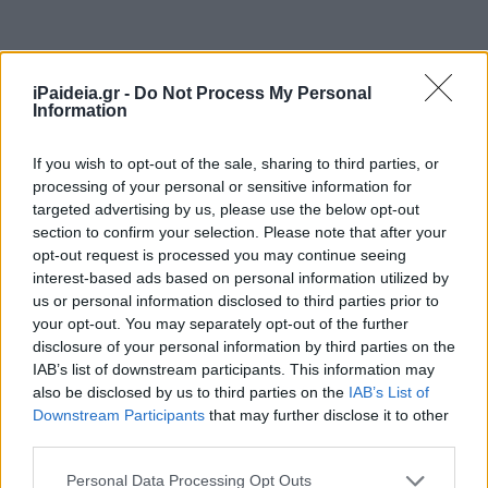
iPaideia.gr -
Do Not Process My Personal
Information
If you wish to opt-out of the sale, sharing to third parties, or
processing of your personal or sensitive information for
targeted advertising by us, please use the below opt-out
section to confirm your selection. Please note that after your
opt-out request is processed you may continue seeing
«Τροποποιήθηκε η συχνότητα και η βαρύτητα της νόσου
interest-based ads based on personal information utilized by
εξαιτίας της μετάλλαξης Δέλτα» ανέφερε η κυρία
us or personal information disclosed to third parties prior to
Παπαευαγγέλου παρουσιάζοντας επιστημονικά
your opt-out. You may separately opt-out of the further
δεδομένα του covid 19 σε παιδιά και εφήβους.
disclosure of your personal information by third parties on the
IAB’s list of downstream participants. This information may
Τα στοιχεία από τις ΗΠΑ καταδεικνύουν αύξηση των
also be disclosed by us to third parties on the
IAB’s List of
περιστατικών σε άτομα 5 με 17 ετών από το φετινό
Downstream Participants
that may further disclose it to other
Ιούλιο, καθώς και των νοσηλειών και των εισαγωγών σε
third parties.
ΜΕΘ. Η σοβαρότητα της νόσου δε φαίνεται να αυξάνεται,
Please note that this website/app uses one or more Google
Personal Data Processing Opt Outs
σημείωσε η κ. Παπαευαγγέλου, αλλά η «η πιθανότητα