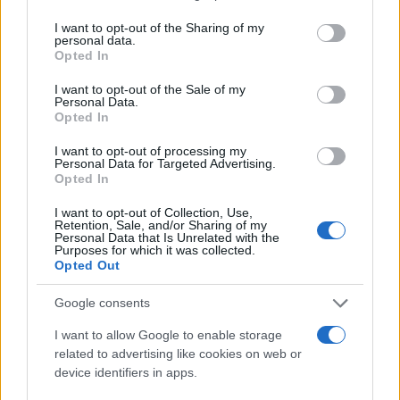
services and may gather and store information including but
ενός παιδιού να νοσηλευτεί είναι τετραπλάσια αν μένει
not limited to your visit or usage behaviour. You may click to
I want to opt-out of the Sharing of my
σε πολιτεία με χαμηλά ποσοστά εμβολιασμού».
personal data.
grant or deny consent to Google and its third-party tags to
Opted In
use your data for below specified purposes in below Google
Σύμφωνα με τα στοιχεία του ΕΟΔΥ για την Ελλάδα, τα
consent section.
I want to opt-out of the Sale of my
κρούσματα
μεταξύ 4 και 18 ετών αυξήθηκαν τον Ιούλιο,
Personal Data.
Opted In
αλλά όχι και οι εισαγωγές σε ΜΕΘ και οι θάνατοι. «Η
μετάλλαξη Δέλτα δεν φαίνεται να «χτυπά» περισσότερο
I want to opt-out of processing my
τα παιδιά. Παρά όλα αυτά, έχουμε αυξημένο αριθμό
Personal Data for Targeted Advertising.
Opted In
κρουσμάτων στους νέους κάτω των 17 ετών λόγω της
κυκλοφορίας της μετάλλαξης Δέλτα, της αυξημένης
I want to opt-out of Collection, Use,
κινητικότητας της συγκεκριμένης ηλικιακής ομάδας και
Retention, Sale, and/or Sharing of my
Personal Data that Is Unrelated with the
του εμβολιασμού των μεγαλύτερων ηλικιών».
Purposes for which it was collected.
Opted Out
«Περιμένουμε αύξηση κρουσμάτων και νοσηλειών
παιδιών και εφήβων μετά το άνοιγμα των σχολείων
Google consents
λόγω των αυξημένων ελέγχων, την αύξηση της
I want to allow Google to enable storage
κινητικότητας», είπαν, ενώ αναμένονται περαιτέρω
related to advertising like cookies on web or
επιστημονικά δεδομένα σχετικά με την πλήρη έκταση
device identifiers in apps.
της νόσου, όπως ο μακροχρόνιος covid στην υγεία