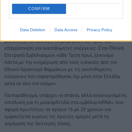
παρενέργειες των εμβολίων, απάντησαν πως
CONFIRM
«βρισκόμαστε σε μια περίοδο, που για πρώτη φορά στη
σύγχρονη ιστορία έχουμε τόσο σημαντική, σε πραγματικό
χρόνο ενημέρωση. Συνεργάζονται διεθνείς οργανισμοί
Data Deletion
Data Access
Privacy Policy
από όλο τον κόσμο, όπου γίνεται εμβολιασμός Έχουμε
μια συνεχή ανταλλαγή πληροφοριών ως προς την
επαγρύπνηση για ανεπιθύμητες ενέργειες. Στην Εθνική
Επιτροπή Εμβολιασμών, κάθε Τρίτη πρωί, ξεκινάμε
πάντα με την ενημέρωση από τους ειδικούς από τον
Εθνικό Οργανισμό Φαρμάκων με τις ανεπιθύμητες
ενέργειες που παρατηρήθηκαν, όχι μόνο στην Ελλάδα,
αλλά σε όλο τον κόσμο».
Για παράδειγμα, υπάρχει «η σπάνια, αλλά αναγνωρισμένη,
επιπλοκή για τη μυοκαρδίτιδα στα εμβόλια mRNA», που
αφορά πρωτίστως σε αγόρια 16 με 29 χρονών και
εμφανίζεται κυρίως τις πρώτες ημέρες μετά τη
χορήγηση της δεύτερης δόσης.