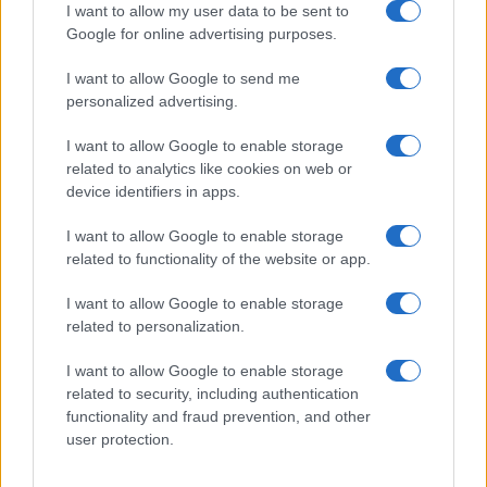
I want to allow my user data to be sent to
παιδιών και εφήβων.
Google for online advertising purposes.
«Ασφαλή και αποτελεσματικά τα
I want to allow Google to send me
εμβόλια
»
personalized advertising.
I want to allow Google to enable storage
Η στάση της Εθνικής Επιτροπής Εμβολιασμών, τόνισαν οι
related to analytics like cookies on web or
κ.κ. Θεοδωρίδου και Παπαευαγγέλου, είναι συντηρητική.
device identifiers in apps.
Εκτός από επαναληπτικές κλινικές και πληθυσμιακές
μελέτες και τη διασταύρωση δεδομένων, εξετάζει τη
I want to allow Google to enable storage
μαζική εφαρμογή του εμβολιασμού σε άλλες χώρες, πριν
related to functionality of the website or app.
προτείνει την εφαρμογή τους στο γενικό πληθυσμό και
I want to allow Google to enable storage
τα παιδιά.
related to personalization.
Πάνω από 12 εκατομμύρια δόσεις
I want to allow Google to enable storage
έχουν χορηγηθεί σε παιδιά σε όλο
related to security, including authentication
functionality and fraud prevention, and other
τον κόσμο μέχρι σήμερα
user protection.
Σε ερωτήσεις που δέχθηκαν σχετικά με τυχόν