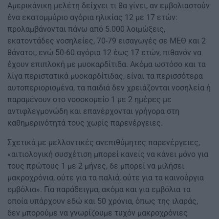
Αμερικάνικη μελέτη δείχνει τι θα γίνει, αν εμβολιαστούν
ένα εκατομμύριο αγόρια ηλικίας 12 με 17 ετών:
προλαμβάνονται πάνω από 5.000 λοιμώξεις,
εκατοντάδες νοσηλείες, 70-79 εισαγωγές σε ΜΕΘ και 2
θάνατοι, ενώ 50-60 αγόρια 12 έως 17 ετών, πιθανόν να
έχουν επιπλοκή με μυοκαρδίτιδα. Ακόμα ωστόσο και τα
λίγα περιστατικά μυοκαρδίτιδας, είναι τα περισσότερα
αυτοπεριορισμένα, τα παιδιά δεν χρειάζονται νοσηλεία ή
παραμένουν στο νοσοκομείο 1 με 2 ημέρες με
αντιφλεγμονώδη και επανέρχονται γρήγορα στη
καθημερινότητά τους χωρίς παρενέργειες.
Σχετικά με μελλοντικές ανεπιθύμητες παρενέργειες,
«αιτιολογική συσχέτιση μπορεί κανείς να κάνει μόνο για
τους πρώτους 1 με 2 μήνες, δε μπορεί να μιλήσει
μακροχρόνια, ούτε για τα παλιά, ούτε για τα καινούργια
εμβόλια». Για παράδειγμα, ακόμα και για εμβόλια τα
οποία υπάρχουν εδώ και 50 χρόνια, όπως της ιλαράς,
δεν μπορούμε να γνωρίζουμε τυχόν μακροχρόνιες