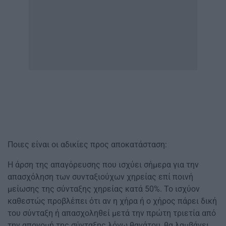
Ποιες είναι οι αδικίες προς αποκατάσταση:
Η άρση της απαγόρευσης που ισχύει σήμερα για την
απασχόληση των συνταξιούχων χηρείας επί ποινή
μείωσης της σύνταξης χηρείας κατά 50%. Το ισχύον
καθεστώς προβλέπει ότι αν η χήρα ή ο χήρος πάρει δική
του σύνταξη ή απασχοληθεί μετά την πρώτη τριετία από
την απονομή της σύνταξης λόγω θανάτου, θα λαμβάνει