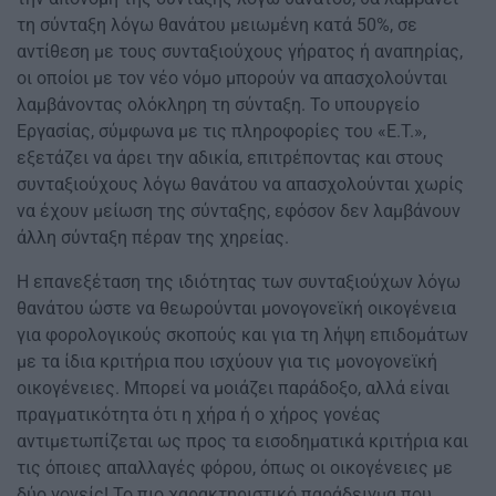
τη σύνταξη λόγω θανάτου μειωμένη κατά 50%, σε
αντίθεση με τους συνταξιούχους γήρατος ή αναπηρίας,
οι οποίοι με τον νέο νόμο μπορούν να απασχολούνται
λαμβάνοντας ολόκληρη τη σύνταξη. Το υπουργείο
Εργασίας, σύμφωνα με τις πληροφορίες του «Ε.Τ.»,
εξετάζει να άρει την αδικία, επιτρέποντας και στους
συνταξιούχους λόγω θανάτου να απασχολούνται χωρίς
να έχουν μείωση της σύνταξης, εφόσον δεν λαμβάνουν
άλλη σύνταξη πέραν της χηρείας.
Η επανεξέταση της ιδιότητας των συνταξιούχων λόγω
θανάτου ώστε να θεωρούνται μονογονεϊκή οικογένεια
για φορολογικούς σκοπούς και για τη λήψη επιδομάτων
με τα ίδια κριτήρια που ισχύουν για τις μονογονεϊκή
οικογένειες. Μπορεί να μοιάζει παράδοξο, αλλά είναι
πραγματικότητα ότι η χήρα ή ο χήρος γονέας
αντιμετωπίζεται ως προς τα εισοδηματικά κριτήρια και
τις όποιες απαλλαγές φόρου, όπως οι οικογένειες με
δύο γονείς! Το πιο χαρακτηριστικό παράδειγμα που