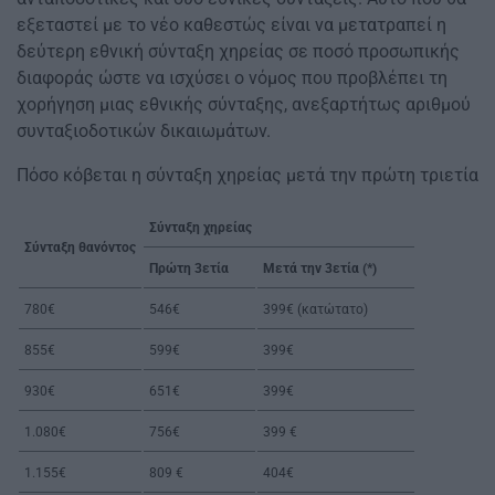
εξεταστεί με το νέο καθεστώς είναι να μετατραπεί η
δεύτερη εθνική σύνταξη χηρείας σε ποσό προσωπικής
διαφοράς ώστε να ισχύσει ο νόμος που προβλέπει τη
χορήγηση μιας εθνικής σύνταξης, ανεξαρτήτως αριθμού
συνταξιοδοτικών δικαιωμάτων.
Πόσο κόβεται η σύνταξη χηρείας μετά την πρώτη τριετία
Σύνταξη χηρείας
Σύνταξη θανόντος
Πρώτη 3ετία
Μετά την 3ετία (*)
780€
546€
399€ (κατώτατο)
855€
599€
399€
930€
651€
399€
1.080€
756€
399 €
1.155€
809 €
404€