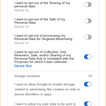
not limited to your visit or usage behaviour. You may click to
I want to opt-out of the Sharing of my
τομέα στην περίπτωση που μετά την πρώτη τριετία από
personal data.
grant or deny consent to Google and its third-party tags to
Opted In
την ισχύ του «νόμου Κατρούγκαλου» απασχολούνται ή
use your data for below specified purposes in below Google
λαμβάνουν δική τους σύνταξη. Υπό την αίρεση ότι η
consent section.
I want to opt-out of the Sale of my
επιστροφή δεν θα εφαρμοστεί σε όσους εξακολουθούν
Personal Data.
Opted In
να απασχολούνται από το 2024 και μετά (λόγω εξίσωσης
με την απασχόληση των λοιπών συνταξιούχων που δεν
I want to opt-out of processing my
Personal Data for Targeted Advertising.
έχουν περικοπή σύνταξης), τα ποσά που τελικώς
Opted In
κληθούν να επιστρέψουν οι συνταξιούχοι θα είναι από το
2019 και μετά και από αυτά που θα επιστρέψουν θα
I want to opt-out of Collection, Use,
Retention, Sale, and/or Sharing of my
πρέπει να αφαιρεθεί τουλάχιστον ο επιπλέον φόρος που
Personal Data that Is Unrelated with the
Purposes for which it was collected.
κατέβαλαν οι συνταξιούχοι, όπως και οι λοιπές
Opted Out
κρατήσεις που είχαν (6% για ασθένεια και κράτηση ΕΑΣ).
Google consents
Παράδειγμα: Δικαιούχος σύνταξης χηρείας 720 ευρώ,
που είχε δική του σύνταξη (έστω στα 800 ευρώ), μετά
I want to allow Google to enable storage
την πρώτη τριετία, θα έπρεπε να λαμβάνει τη μισή
related to advertising like cookies on web or
σύνταξη χηρείας συν την δική του σύνταξη ολόκληρη. Η
device identifiers in apps.
περικοπή δεν έγινε και ο συνταξιούχος εξακολουθεί να
I want to allow my user data to be sent to
λαμβάνει 720 ευρώ σύνταξη χηρείας και τα 800 ευρώ