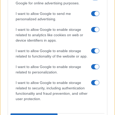
Google for online advertising purposes.
από την δική του σύνταξη. Αν του ζητηθεί να επιστρέψει
τα 360 ευρώ αναδρομικά για όλα τα προηγούμενα έτη,
I want to allow Google to send me
τότε πρέπει να πάρει πίσω και τον επιπλέον φόρο που
personalized advertising.
πλήρωσε όλα τα προηγούμενα χρόνια για τη συνταξη
I want to allow Google to enable storage
χηρείας που λάμβανε και θα του επιστραφεί και η
related to analytics like cookies on web or
επιπλέον εισφορά ασθένειας (6%) που κατέβαλε για τη
device identifiers in apps.
σύνταξη που θα επιστρέψει, και η κράτηση ΕΑΣ 3% που
είχε στη σύνταξη χηρείας επειδή μαζί με τη σύνταξη
I want to allow Google to enable storage
γήρατος ξεπερνούσε το ποσό των 1.400 ευρώ, πάνω από
related to functionality of the website or app.
τα οποία όλες οι συντάξεις έχουν κράτηση ΕΑΣ. Με
I want to allow Google to enable storage
αυτές τις επιστροφές, ο συνταξιούχος θα έχει ένα
related to personalization.
κούρεμα άνω του 20% στα ποσά που θα του ζητηθούν να
επιστρέψει στον ΕΦΚΑ από τη σύνταξη χηρείας.
I want to allow Google to enable storage
related to security, including authentication
Φτωχότεροι μετά από τρία χρόνια
functionality and fraud prevention, and other
user protection.
Όπως αναφέρει το δημοσίευμα του Ε.Τ στις αδικίες που
χρήζουν αποκατάστασης εντάσονται και οι περιπτώσεις
συνταξιούχων του ΟΓΑ με σύνταξη χηρείας από άλλο