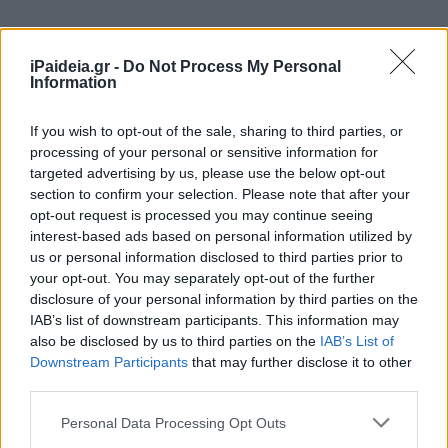
iPaideia.gr -
Do Not Process My Personal
Information
If you wish to opt-out of the sale, sharing to third parties, or
processing of your personal or sensitive information for
targeted advertising by us, please use the below opt-out
section to confirm your selection. Please note that after your
opt-out request is processed you may continue seeing
interest-based ads based on personal information utilized by
us or personal information disclosed to third parties prior to
your opt-out. You may separately opt-out of the further
disclosure of your personal information by third parties on the
IAB’s list of downstream participants. This information may
also be disclosed by us to third parties on the
IAB’s List of
Downstream Participants
that may further disclose it to other
third parties.
Αναδρομικό κούρεμα τουλάχιστον κατά 20% στα ποσά
Please note that this website/app uses one or more Google
συντάξεων που θα κληθούν να επιστρέψουν στον ΕΦΚΑ
Personal Data Processing Opt Outs
services and may gather and store information including but
οι συνταξιούχοι λόγω θανάτου από ταμεία του ιδιωτικού