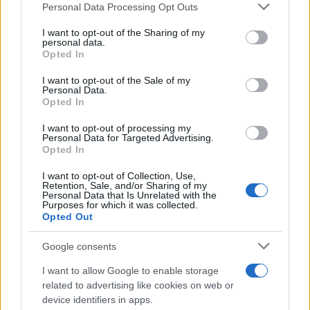
Please note that this website/app uses one or more Google
Personal Data Processing Opt Outs
ΠΛΗΡΩΜΗ ΣΥΝΤΑΞΕΩΝ
ΣΥΝΤΑΞΕΙΣ
ΣΥΝΤΑΞΕΙ
services and may gather and store information including but
ΣΥΝΤΑΞΕΙΣ ΙΚΑ
ΣΥΝΤΑΞΕΙΣ ΝΑΤ
ΣΥΝΤΑΞΕΙΣ Ο
not limited to your visit or usage behaviour. You may click to
I want to opt-out of the Sharing of my
personal data.
grant or deny consent to Google and its third-party tags to
ΣΥΝΤΑΞΙΟΥΧΟΙ
ΣΥΝΤΑΞΙΟΥΧΟΙ ΔΗΜΟΣΙΟΥ
ΣΥ
Opted In
use your data for below specified purposes in below Google
ΣΥΝΤΑΞΙΟΥΧΟΙ ΟΓΑ
consent section.
I want to opt-out of the Sale of my
Personal Data.
Opted In
ΔΙΑΒΑΣΤΕ ΑΚΟΜΑ
I want to opt-out of processing my
Personal Data for Targeted Advertising.
Opted In
I want to opt-out of Collection, Use,
Retention, Sale, and/or Sharing of my
Personal Data that Is Unrelated with the
Purposes for which it was collected.
Opted Out
Google consents
I want to allow Google to enable storage
related to advertising like cookies on web or
device identifiers in apps.