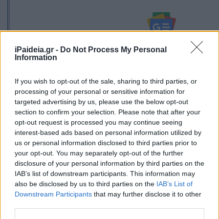
Ακολουθείστε το iPaideia.gr στο Go
iPaideia.gr -
Do Not Process My Personal
Information
Ειδήσεις
Tελευταίες
για την Παιδεία και την εργασί
If you wish to opt-out of the sale, sharing to third parties, or
processing of your personal or sensitive information for
targeted advertising by us, please use the below opt-out
section to confirm your selection. Please note that after your
opt-out request is processed you may continue seeing
interest-based ads based on personal information utilized by
us or personal information disclosed to third parties prior to
your opt-out. You may separately opt-out of the further
disclosure of your personal information by third parties on the
Στην Κατηγορία:
ΕΙΔΗΣΕΙΣ
IAB’s list of downstream participants. This information may
also be disclosed by us to third parties on the
IAB’s List of
Downstream Participants
that may further disclose it to other
TAGS:
third parties.
e-ΕΦΚΑ
eΕΦΚΑ
ΕΠΙΚΟΥΡΙΚΕΣ
ΕΠΙΚΟΥΡΙΚΕ