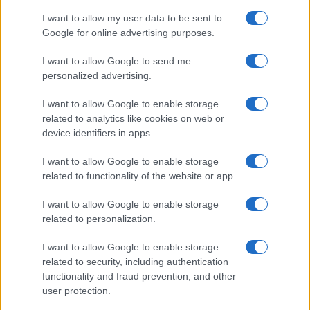
Προσοχή! Νέα απάτη με το όνομα του e-
Συντάξεις Σεπτ
I want to allow my user data to be sent to
ΕΦΚΑ – Το email που δεν πρέπει να
γίνουν οι πληρ
Google for online advertising purposes.
ανοίξετε
08/08/2026 - 19:
I want to allow Google to send me
09/08/2026 - 12:23
personalized advertising.
I want to allow Google to enable storage
related to analytics like cookies on web or
device identifiers in apps.
I want to allow Google to enable storage
related to functionality of the website or app.
I want to allow Google to enable storage
related to personalization.
Συντάξεις: Ποι
Ποιό είναι το «άγνωστο» επίδομα που
I want to allow Google to enable storage
ευρώ
μπορούν να λάβουν συνταξιούχοι
related to security, including authentication
08/08/2026 - 10:
08/08/2026 - 12:09
functionality and fraud prevention, and other
user protection.