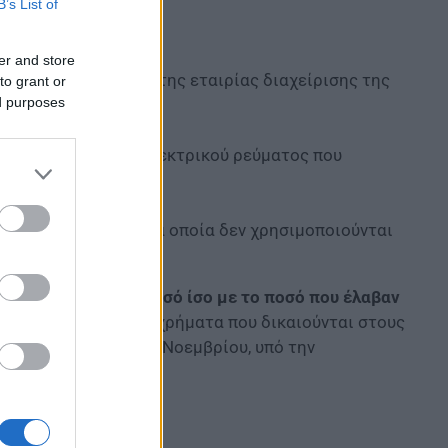
B’s List of
er and store
ην πολυκατοικία ή της εταιρίας διαχείρισης της
to grant or
ed purposes
ς ή μιας παροχής ηλεκτρικού ρεύματος που
θέρμανσης και
τα διαμερίσματα τα οποία δεν χρησιμοποιούνται
ν ως προκαταβολή ποσό ίσο με το ποσό που έλαβαν
υν αίτηση θα δουν τα χρήματα που δικαιούνται στους
ηθούν έως το τέλος Νοεμβρίου, υπό την
ία έως σήμερα.