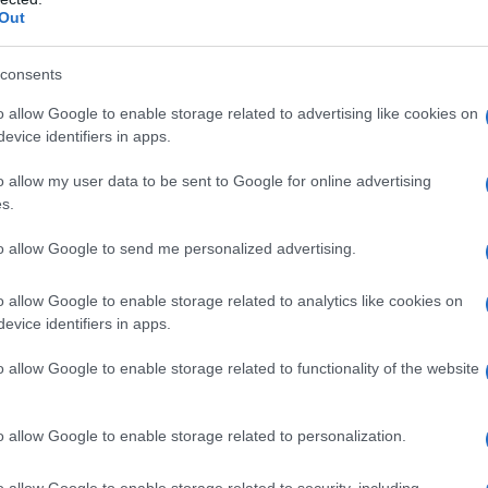
Out
consents
o allow Google to enable storage related to advertising like cookies on
evice identifiers in apps.
o allow my user data to be sent to Google for online advertising
s.
to allow Google to send me personalized advertising.
o allow Google to enable storage related to analytics like cookies on
επόμενη δόση του επιδόματος θέρμανσης έχει προγραμμα
evice identifiers in apps.
ορές που θα τιμολογηθούν έως τις 31 Ιανουαρίου 2023 
αιτούμενων στοιχείων έως και τις 15 Φεβρουαρίου 2023. 
o allow Google to enable storage related to functionality of the website
νολο των αγορών που θα τιμολογηθούν έως τις 31 Μαρτ
αιτούμενων στοιχείων έως και τις 15 Απριλίου 2023.
o allow Google to enable storage related to personalization.
δικά για το φυσικό αέριο θα καταχωρούνται έως τις 31 
o allow Google to enable storage related to security, including