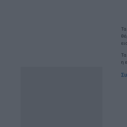
ΕΙΔΗΣΕΙΣ
Φωτοβολταϊκά στο μπαλκόνι:
Πώς μπορείτε να μειώσετε τον
λογαριασμό ρεύματος
Τα
06.08.2026 - 13:01
θέ
ει
ΕΙΔΗΣΕΙΣ
Κοινωνικό Οικιακό Τιμολόγιο
Τα
Ρεύματος: Πότε ανοίγει η
η 
πλατφόρμα ξανά για τις
αιτήσεις
Συ
06.08.2026 - 12:40
ΕΙΔΗΣΕΙΣ
Δημόσιο: Έντονες αντιδράσεις
για τη μοριοδότηση των
διδακτορικών στο νέο μοντέλο
επιλογής προϊσταμένων
06.08.2026 - 12:04