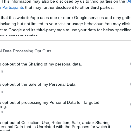
. This information may also be disclosed by us to third parties on the
IA
Participants
that may further disclose it to other third parties.
γκεκριμένα, πρέπει να καταχωρήσουν:
 that this website/app uses one or more Google services and may gath
ν ΑΦΜ του διαχειριστή ή του προσώπου που εκπροσωπεί τ
including but not limited to your visit or usage behaviour. You may click 
 to Google and its third-party tags to use your data for below specifi
λυκατοικίας,
ogle consent section.
ν ΑΦΜ της πολυκατοικίας, εφόσον υπάρχει,
ν αριθμό της κοινόχρηστης παροχής ηλεκτρικού ρεύματο
l Data Processing Opt Outs
τιστοιχεί στην πολυκατοικία,
 χιλιοστά συμμετοχής των διαμερισμάτων στις δαπάνες 
o opt-out of the Sharing of my personal data.
 ονοματεπώνυμο των φυσικών προσώπων που διαμένουν σ
In
 επαγγελματική στέγη.
o opt-out of the Sale of my Personal Data.
ις
21 Δεκεμβρίου αυτοί οι παλαιοί δικαιούχοι θα λάβου
In
ρυσι
. Την ίδια ημέρα, οι νέοι δικαιούχοι που θα υποβάλο
απεζικούς τους λογαριασμούς για αγορές που θα τιμολογ
to opt-out of processing my Personal Data for Targeted
ing.
οϋπόθεση ότι έχουν καταχωρηθεί τα απαιτούμενα στοιχε
In
χεται επίδομα 200 ευρώ κάθε μήνα;
o opt-out of Collection, Use, Retention, Sale, and/or Sharing
ersonal Data that Is Unrelated with the Purposes for which it
lected.