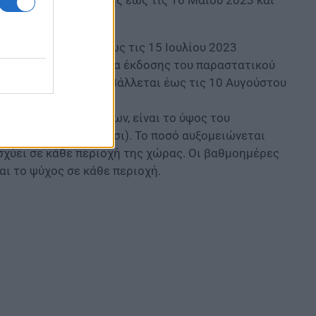
ραστατικού πληρωμής έως τις 16 Μαΐου 2023 και
 Ιουνίου 2023.
α καταχωρούνται έως τις 15 Ιουλίου 2023
3/2023 με ημερομηνία έκδοσης του παραστατικού
 επιδόματος θα καταβάλλεται έως τις 10 Αυγούστου
οδηματικών κριτηρίων, είναι το ύψος του
 (από 300 ευρώ πέρυσι). Το ποσό αυξομειώνεται
ισχύει σε κάθε περιοχή της χώρας. Οι βαθμοημέρες
αι το ψύχος σε κάθε περιοχή.