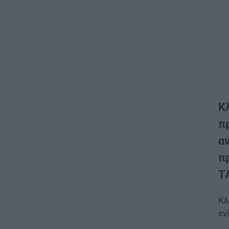
Κ
π
αν
π
TA
Κλ
εν