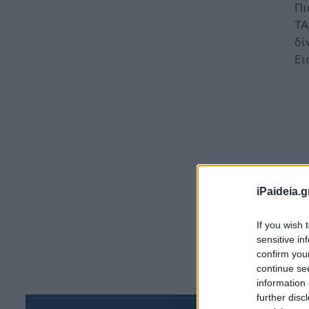
Πι
TA
δί
Ει
iPaideia.g
If you wish 
sensitive in
confirm you
continue se
Ει
information 
σπ
further disc
έν