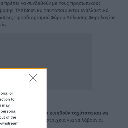
 θα πρέπει να συνδεθούν με τους προσωπικούς
βασης TAXISnet, θα ταυτοποιούνται εναλλακτικά
 Πράξεις Προσδιορισμού Φόρου Δήλωσης Φορολογίας
ών.
sonal or
ection to
ou may
 personal
υκατοικιών πρέπει να κινηθούν ταχύτατα και να
out of the
 ΑΑΔΕ
μια σειρά από στοιχεία για να λάβουν οι
 downstream