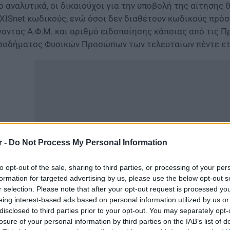
ο αναλυτικά, οι δικαιούχοι για την υποβολή της αίτησης
XISnet κωδικούς, ενώ όσοι δεν διαθέτουν κωδικούς πρόσ
νοντας Α.Φ.Μ. και αριθμό ειδοποίησης κάποιας από τις
σοδήματος Φυσικών Προσώπων των τελευταίων πέντε ετ
r -
Do Not Process My Personal Information
to opt-out of the sale, sharing to third parties, or processing of your per
formation for targeted advertising by us, please use the below opt-out s
r selection. Please note that after your opt-out request is processed y
eing interest-based ads based on personal information utilized by us or
δικά, σύμφωνα με το newmoney,
οι διαχειριστές των πολ
disclosed to third parties prior to your opt-out. You may separately opt-
εύσουν να δηλώσουν στην πλατφόρμα myΘέρμανση της
losure of your personal information by third parties on the IAB’s list of
οικοι το επίδομα θέρμανσης.