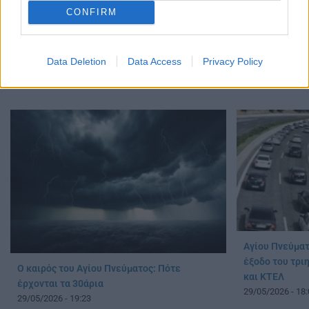
CONFIRM
Αγίου Πνεύματος: Τι ισχύει για τράπεζες,
Αγίου Πνεύματ
δημόσιο, σχολεία και αγορά
εργάζονται στ
Data Deletion
Data Access
Privacy Policy
01/06/2026 - 09:21
υπόλοιπες αργ
30/05/2026 - 12:
Αγίου Πνεύματο
έξοδο του τρι
Ο καιρός του Αγίου Πνεύματος: Πότε
και ΚΤΕΛ
έρχονται τα 30άρια
29/05/2026 - 18:
29/05/2026 - 19:23