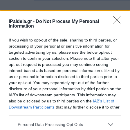
iPaideia.gr -
Do Not Process My Personal
Information
If you wish to opt-out of the sale, sharing to third parties, or
processing of your personal or sensitive information for
targeted advertising by us, please use the below opt-out
section to confirm your selection. Please note that after your
opt-out request is processed you may continue seeing
interest-based ads based on personal information utilized by
us or personal information disclosed to third parties prior to
your opt-out. You may separately opt-out of the further
disclosure of your personal information by third parties on the
IAB’s list of downstream participants. This information may
also be disclosed by us to third parties on the
IAB’s List of
Downstream Participants
that may further disclose it to other
third parties.
Ακολουθείστε το iPaideia.gr στο Go
Please note that this website/app uses one or more Google
Personal Data Processing Opt Outs
Ειδήσεις
services and may gather and store information including but
Tελευταίες
για την Παιδεία και την εργασ