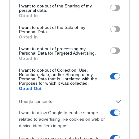
not limited to your visit or usage behaviour. You may click to
I want to opt-out of the Sharing of my
personal data.
grant or deny consent to Google and its third-party tags to
Opted In
use your data for below specified purposes in below Google
consent section.
I want to opt-out of the Sale of my
Personal Data.
Opted In
I want to opt-out of processing my
Personal Data for Targeted Advertising.
Opted In
Στην Κατηγορία:
ΕΙΔΗΣΕΙΣ
I want to opt-out of Collection, Use,
Retention, Sale, and/or Sharing of my
Personal Data that Is Unrelated with the
Purposes for which it was collected.
ΑΓΙΟΥ ΠΝΕΥΜΑΤΟΣ
ΑΡΓΙΑ
ΑΡΓΙΕΣ 2025
TAGS:
Opted Out
Google consents
I want to allow Google to enable storage
ΔΙΑΒΑΣΤΕ ΑΚΟΜΑ
related to advertising like cookies on web or
device identifiers in apps.
I want to allow my user data to be sent to