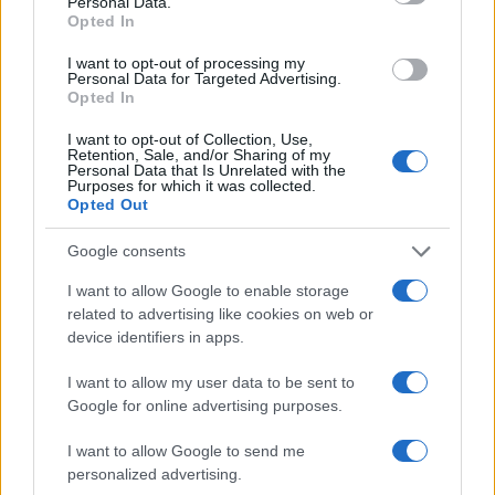
Personal Data.
Opted In
TechEU της ΕΤΕπ για χρηματοδότηση καινοτόμων έργων
υψηλού ρίσκου και υπενθύμισε ότι η Τράπεζα έχει
I want to opt-out of processing my
διαθέσει 14,5 δισ. ευρώ στην Ελλάδα την τελευταία
Personal Data for Targeted Advertising.
Opted In
πενταετία.
I want to opt-out of Collection, Use,
Retention, Sale, and/or Sharing of my
Personal Data that Is Unrelated with the
Purposes for which it was collected.
Opted Out
Google consents
I want to allow Google to enable storage
related to advertising like cookies on web or
device identifiers in apps.
I want to allow my user data to be sent to
Google for online advertising purposes.
I want to allow Google to send me
personalized advertising.