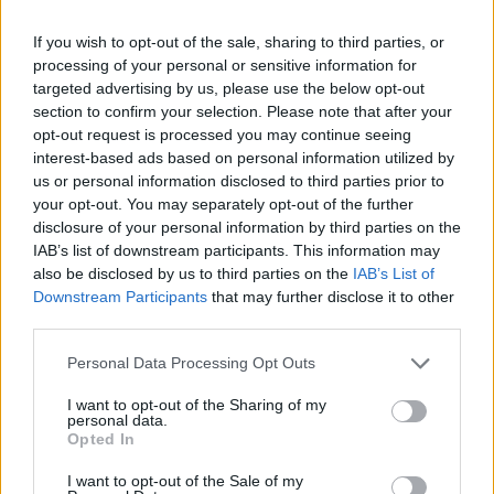
If you wish to opt-out of the sale, sharing to third parties, or
processing of your personal or sensitive information for
targeted advertising by us, please use the below opt-out
section to confirm your selection. Please note that after your
opt-out request is processed you may continue seeing
interest-based ads based on personal information utilized by
us or personal information disclosed to third parties prior to
your opt-out. You may separately opt-out of the further
disclosure of your personal information by third parties on the
IAB’s list of downstream participants. This information may
Τέταρτον, προχωρά σε μεταρρυθμίσεις για τη βελτίωση
also be disclosed by us to third parties on the
IAB’s List of
Downstream Participants
that may further disclose it to other
του επιχειρηματικού περιβάλλοντος, με στόχο την
third parties.
ολοκλήρωση του Κτηματολογίου, την επιτάχυνση της
δικαιοσύνης και τη μείωση διοικητικών βαρών κατά 25%.
Please note that this website/app uses one or more Google
Personal Data Processing Opt Outs
services and may gather and store information including but
Πέμπτον, προωθεί την εξωστρέφεια μέσω στρατηγικής
not limited to your visit or usage behaviour. You may click to
I want to opt-out of the Sharing of my
personal data.
για τις εξαγωγές, χρηματοδοτικών εργαλείων και
grant or deny consent to Google and its third-party tags to
Opted In
ψηφιοποίησης τελωνειακών διαδικασιών.
use your data for below specified purposes in below Google
consent section.
I want to opt-out of the Sale of my
Ο κ. Χατζηδάκης χαιρέτισε επίσης την πρωτοβουλία