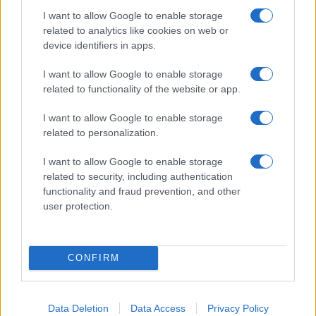
I want to allow Google to enable storage
related to analytics like cookies on web or
device identifiers in apps.
I want to allow Google to enable storage
related to functionality of the website or app.
I want to allow Google to enable storage
related to personalization.
I want to allow Google to enable storage
related to security, including authentication
functionality and fraud prevention, and other
user protection.
«Η καινοτομία και η ανταγωνιστικότητα είναι απαραίτητα
θεμέλια για μια ισχυρή οικονομία», σημείωσε,
προσθέτοντας ότι η στήριξη των startups, των νέων
CONFIRM
επιστημόνων και της τεχνολογίας είναι στρατηγικό
πλεονέκτημα για τη χώρα.
Data Deletion
Data Access
Privacy Policy
Δείτε
Πώς η Τεχνητή Νοημοσύνη αλλάζει τα πάντα στα