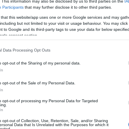
. This information may also be disclosed by us to third parties on the
IA
καιρία να συμπληρώσουν μηχανογραφικό υπολογίζονται
Participants
that may further disclose it to other third parties.
ιαφορετικά
μόρια
και μέσος όρος επίδ
 that this website/app uses one or more Google services and may gath
including but not limited to your visit or usage behaviour. You may click 
 to Google and its third-party tags to use your data for below specifi
 υποψήφιοι θα πρέπει να λάβουν υπόψιν τους ότι ο υπολ
ogle consent section.
 υπολογίσουν που κυμαίνεται η επίδοσή τους για να επιλ
υς δελτίο.
l Data Processing Opt Outs
o opt-out of the Sharing of my personal data.
In
o opt-out of the Sale of my Personal Data.
In
to opt-out of processing my Personal Data for Targeted
ing.
In
o opt-out of Collection, Use, Retention, Sale, and/or Sharing
ersonal Data that Is Unrelated with the Purposes for which it
lected.