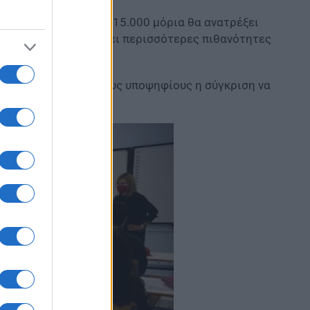
ου που έχει πετύχει 15.000 μόρια θα ανατρέξει
 σε ποιες σχολές έχει περισσότερες πιθανότητες
ας, προτείνεται στους υποψηφίους η σύγκριση να
βάσεις
2019.