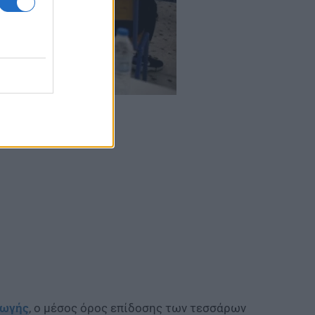
γωγής
, ο μέσος όρος επίδοσης των τεσσάρων