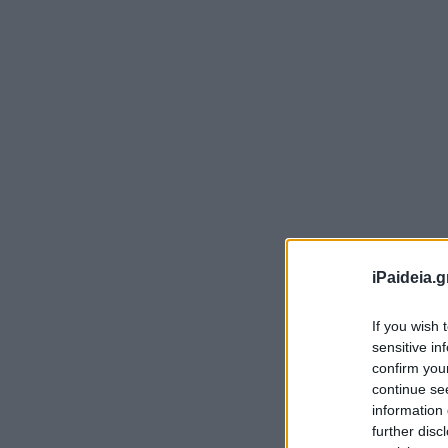
Σε
iPaideia.g
βα
Ό
σ
If you wish 
απ
sensitive in
confirm you
ση
continue se
Πα
information 
further disc
Σε