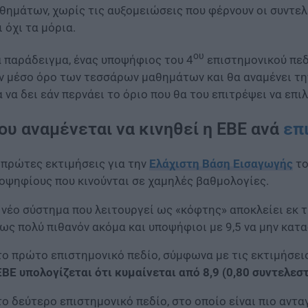
θημάτων, χωρίς τις αυξομειώσεις που φέρνουν οι συντελ
ι όχι τα μόρια.
ου
α παράδειγμα, ένας υποψήφιος του 4
επιστημονικού πεδ
ν μέσο όρο των τεσσάρων μαθημάτων και θα αναμένει τ
α να δει εάν περνάει το όριο που θα του επιτρέψει να επιλ
ου αναμένεται να κινηθεί η ΕΒΕ ανά
επ
 πρώτες εκτιμήσεις για την
Ελάχιστη Βάση Εισαγωγής
το
οψηφίους που κινούνται σε χαμηλές βαθμολογίες.
 νέο σύστημα που λειτουργεί ως «κόφτης» αποκλείει εκ 
ως πολύ πιθανόν ακόμα και υποψήφιοι με 9,5 να μην κα
το πρώτο επιστημονικό πεδίο, σύμφωνα με τις εκτιμήσει
ΕΒΕ υπολογίζεται ότι κυμαίνεται από 8,9 (0,80 συντελεστ
το δεύτερο επιστημονικό πεδίο, στο οποίο είναι πιο αντα