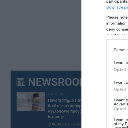
participants
ευ
Downstream 
Δ
Please note
information 
deny consent
Οι
in below Go
να
το
Persona
I want t
Opted 
NEWSROOM
I want t
Opted 
ΠΑΙΔΕΙΑ
I want 
Πανεπιστήμιο Πατρών: Ισχυρή
Advertis
διεθνής ανταπόκριση στο νέο
Opted 
αγγλόφωνο πρόγραμμα
Ιατρικής
I want t
of my P
06.08.2026 - 20:20
was col