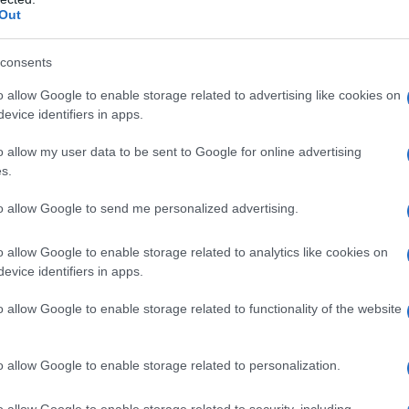
Out
ου
α παράδειγμα ένας υποψήφιος του 2
επιστημονικού πεδί
ις βάσεις των προηγούμενων ετών ώστε να δει αναλογικά
consents
 εισαχθεί.
o allow Google to enable storage related to advertising like cookies on
α φέτος, λόγω της επαναφοράς των συντελεστών βαρύτητ
evice identifiers in apps.
νει και με τις προπέρσινες βάσεις εισαγωγής δηλαδή τις
o allow my user data to be sent to Google for online advertising
s.
to allow Google to send me personalized advertising.
o allow Google to enable storage related to analytics like cookies on
evice identifiers in apps.
o allow Google to enable storage related to functionality of the website
o allow Google to enable storage related to personalization.
o allow Google to enable storage related to security, including