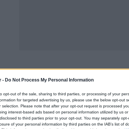
 σπαζοκεφαλιά εξελίσσεται για τους υποψηφίους ο υπολ
r -
Do Not Process My Personal Information
θμολογίας, λίγες μέρες πριν την συμπλήρωση του
μηχαν
οι υποψήφιοι κυμαίνονται σε βαθμούς μεταξύ 8,2 και 9,
to opt-out of the sale, sharing to third parties, or processing of your per
οκλεισμού από την συμπλήρωση του μηχανογραφικού τους
formation for targeted advertising by us, please use the below opt-out s
r selection. Please note that after your opt-out request is processed y
μειώνουν ότι μαθητές ακόμα και κοντά στον βαθμό 10 κ
eing interest-based ads based on personal information utilized by us or
νεπιστημίου
.
disclosed to third parties prior to your opt-out. You may separately opt-
losure of your personal information by third parties on the IAB’s list of
 απόλυτους αριθμούς,
όπως έχει γράψει στο παρελθόν και