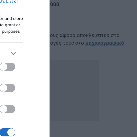
B’s List of
μεταξύ 15.000 με 20.000
.
οσης
er and store
to grant or
ed purposes
ογισμός των
μορίων
τους αφορά αποκλειστικά στο
έξουν τις πρώτες επιλογές τους στο
μηχανογραφικό