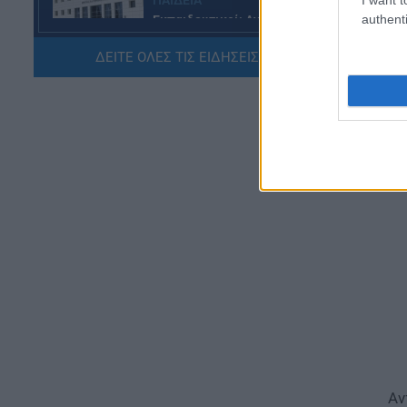
ΠΑΙΔΕΙΑ
authenti
Εκπαιδευτικοί: Ανακλήθηκαν
αποσπάσεις για τα σχολικά έτη
2026-2029
ΔΕΙΤΕ ΟΛΕΣ ΤΙΣ ΕΙΔΗΣΕΙΣ ΕΔΩ »
06.08.2026 - 16:03
ΕΙΔΗΣΕΙΣ
Ιός Δυτικού Νείλου:
Αυξάνονται τα κρούσματα, σε
ποιες περιοχές της Αττικής
έχουν εντοπιστεί
06.08.2026 - 15:31
ΠΑΙΔΕΙΑ
Διορισμοί εκπαιδευτικών
2026: Δείτε μέχρι ποια σειρά
ΑΣΕΠ έγιναν οι περσινοί
διορισμοί ΠΕ70
06.08.2026 - 14:46
Αν