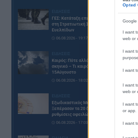
Opted 
Γι
ΕΙΔΗΣΕΙΣ
στ
ΓΕΣ: Κατάταξη επιτυχόντων
Google 
στη Στρατιωτική Σχολή
να
Ευελπίδων
I want t
Γι
06.08.2026 - 19:17
web or d
γί
I want t
ΕΙΔΗΣΕΙΣ
purpose
Καιρός: Πότε αλλάζει το
σκηνικό – Τι καιρό θα κάνει τον
I want 
15Αύγουστο
06.08.2026 - 18:02
I want t
web or d
ΕΙΔΗΣΕΙΣ
Εξωδικαστικός Μηχανισμός:
I want t
Ξεπέρασαν τα 20 δισ. ευρώ οι
or app.
ρυθμίσεις οφειλών
06.08.2026 - 17:03
I want t
I want t