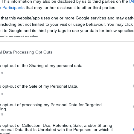
. This information may also be disclosed by us to third parties on the
IA
ου.
Participants
that may further disclose it to other third parties.
χρι τις 29 Φεβρουαρίου οι ψηφιακές κάρτες
 that this website/app uses one or more Google services and may gath
including but not limited to your visit or usage behaviour. You may click 
 to Google and its third-party tags to use your data for below specifi
 ψηφιακές χρεωστικές κάρτες του Market Pass θα παραμε
ogle consent section.
ομένως, δεν θα γίνονται συναλλαγές εκτός από αυτή την
εκτρονικές συναλλαγές.
l Data Processing Opt Outs
 ύψος της ενίσχυσης ανά νοικοκυριό ανέρχεται σε ποσοσ
o opt-out of the Sharing of my personal data.
θορίζεται σε 220 ευρώ για το μονομελές νοικοκυριό, πρ
In
λος του νοικοκυριού με ανώτατο όριο τα 1.000 ευρώ αγο
o opt-out of the Sale of my Personal Data.
In
to opt-out of processing my Personal Data for Targeted
ing.
In
o opt-out of Collection, Use, Retention, Sale, and/or Sharing
ersonal Data that Is Unrelated with the Purposes for which it
lected.