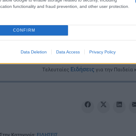
cation functionality and fraud prevention, and other user protection.
CONFIRM
Ακολουθείστε το iPai
Data Deletion
Data Access
Privacy Policy
Ειδήσεις
Tελευταίες
για την Παιδεία 
Στην Κατηγορία:
ΕΙΔΗΣΕΙΣ