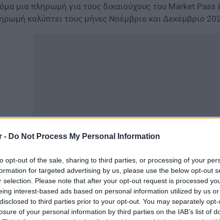
όμα μια πληρωμή για τους δικαιούχους του Market Pass 
ηρωμή καλύπτει τους μήνες Νοέμβριο και Δεκέμβριο 202
r -
Do Not Process My Personal Information
to opt-out of the sale, sharing to third parties, or processing of your per
συγκεκριμένη πληρωμή αφορά τους
δικαιούχους που δια
formation for targeted advertising by us, please use the below opt-out s
r selection. Please note that after your opt-out request is processed y
τηση για το Market Pass μετά τις 31 Οκτωβρίου 2023 κα
eing interest-based ads based on personal information utilized by us or
ι Οκτώβριο.
disclosed to third parties prior to your opt-out. You may separately opt-
losure of your personal information by third parties on the IAB’s list of
τόσο, οι δικαιούχοι των πληγέντων περιοχών που πληρώ