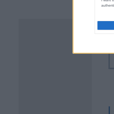
ΕΙΔΗΣΕΙΣ
authenti
Δεκαπενταύγουστος 2026:
Πώς αμείβονται όσοι
εργαστούν – Τι ισχύει για
πενθήμερο, εξαήμερο και
άδεια
07.08.2026 - 14:30
ΠΑΙΔΕΙΑ
Παιδικοί σταθμοί ΕΣΠΑ 2026 –
2027: Δείτε πότε αναμένονται
τα προσωρινά αποτελέσματα
για τα voucher
07.08.2026 - 13:52
ΕΙΔΗΣΕΙΣ
Ιός Δυτικού Νείλου: Στο
«κόκκινο» φέτος η Αττική –
Πώς μεταδίδεται, ποια είναι τα
συμπτώματα, ποια είναι τα
μέτρα προστασίας