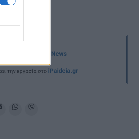
deia.gr στο Google News
iPaideia.gr
και την εργασία στο