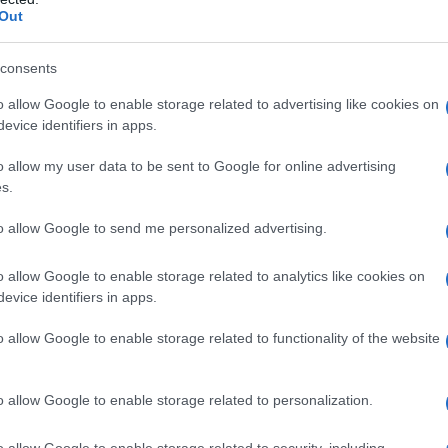
Out
consents
o allow Google to enable storage related to advertising like cookies on
 περίπτωση που ο δικαιούχος επιλέξει την πίστωση σε λ
evice identifiers in apps.
έρχεται στο 80% επί του ανωτέρω ύψους.
o allow my user data to be sent to Google for online advertising
α κάθε επιπλέον εξαρτώμενο μέλος ή φιλοξενούμενο προ
s.
ικοκυριού 100 ευρώ ενισχύοντας έτσι τη μηνιαία επιδότη
φιακής χρεωστικής κάρτας, ή κατά 8,00 ευρώ εάν επιλεγ
to allow Google to send me personalized advertising.
τάθεση.
o allow Google to enable storage related to analytics like cookies on
evice identifiers in apps.
o allow Google to enable storage related to functionality of the website
o allow Google to enable storage related to personalization.
o allow Google to enable storage related to security, including