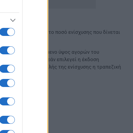
ογαριασμό τραπέζης, το ποσό ενίσχυσης που δίνεται
στίθεται στο εκτιμώμενο ύψος αγορών του
ση κατά 10,00 ευρώ εάν επιλεγεί η έκδοση
εί ως τρόπος καταβολής της ενίσχυσης η τραπεζική