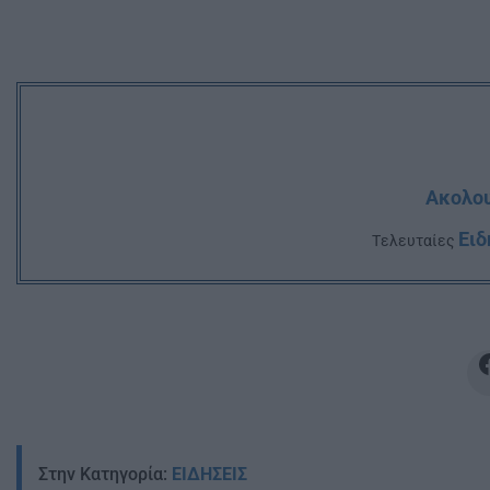
Ακολου
Ειδ
Tελευταίες
Στην Κατηγορία:
ΕΙΔΗΣΕΙΣ