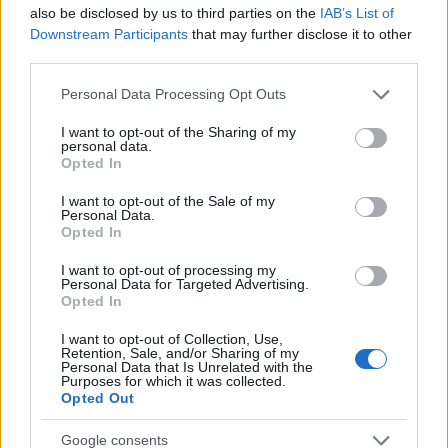
also be disclosed by us to third parties on the
IAB’s List of
Downstream Participants
that may further disclose it to other
third parties.
Please note that this website/app uses one or more Google
Personal Data Processing Opt Outs
services and may gather and store information including but
not limited to your visit or usage behaviour. You may click to
I want to opt-out of the Sharing of my
personal data.
grant or deny consent to Google and its third-party tags to
Opted In
use your data for below specified purposes in below Google
consent section.
I want to opt-out of the Sale of my
Personal Data.
Opted In
I want to opt-out of processing my
Personal Data for Targeted Advertising.
Opted In
I want to opt-out of Collection, Use,
Retention, Sale, and/or Sharing of my
Personal Data that Is Unrelated with the
Purposes for which it was collected.
Opted Out
Google consents