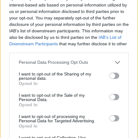
interest-based ads based on personal information utilized by
us or personal information disclosed to third parties prior to
Ακολουθείστε το iPaideia.gr στο Go
your opt-out. You may separately opt-out of the further
disclosure of your personal information by third parties on the
Ειδήσεις
Tελευταίες
για την Παιδεία και την εργασ
IAB’s list of downstream participants. This information may
also be disclosed by us to third parties on the
IAB’s List of
Downstream Participants
that may further disclose it to other
third parties.
Please note that this website/app uses one or more Google
Personal Data Processing Opt Outs
services and may gather and store information including but
not limited to your visit or usage behaviour. You may click to
I want to opt-out of the Sharing of my
personal data.
grant or deny consent to Google and its third-party tags to
Opted In
use your data for below specified purposes in below Google
Στην Κατηγορία:
ΕΙΔΗΣΕΙΣ
consent section.
I want to opt-out of the Sale of my
Personal Data.
Opted In
ΒΡΟΧΕΣ
ΚΑΙΡΟΣ
ΠΡΟΓΝΩΣΗ ΚΑΙΡΟΥ
TAGS:
I want to opt-out of processing my
Personal Data for Targeted Advertising.
Opted In
I want to opt-out of Collection, Use,