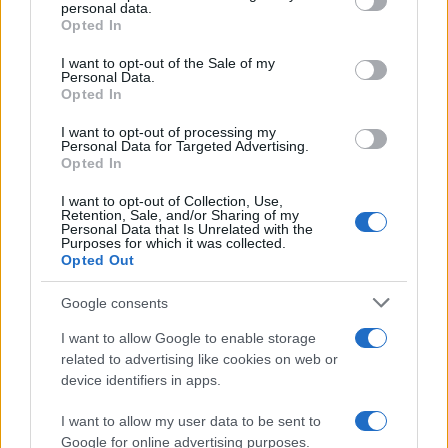
ευρώ ετησίως, στη Δυτική Ελλάδα 35 ευρώ και στην
personal data.
grant or deny consent to Google and its third-party tags to
Opted In
Αττική εξοικονομεί 10 ευρώ ετησίως.
use your data for below specified purposes in below Google
consent section.
I want to opt-out of the Sale of my
Επίδομα θέρμανσης: Η ημερομηνία της πρώτης
Personal Data.
πληρωμής
Opted In
I want to opt-out of processing my
Τα βιομηχανικά τιμολόγια φυσικού αερίου
Personal Data for Targeted Advertising.
Opted In
I want to opt-out of Collection, Use,
Retention, Sale, and/or Sharing of my
Personal Data that Is Unrelated with the
Purposes for which it was collected.
Opted Out
Google consents
I want to allow Google to enable storage
related to advertising like cookies on web or
device identifiers in apps.
I want to allow my user data to be sent to
Google for online advertising purposes.