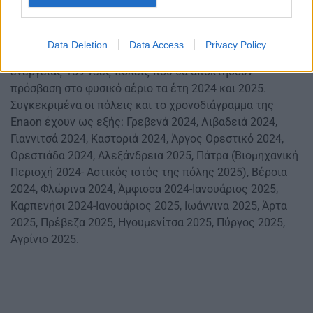
περιόδου το 2027.
Σύμφωνα με το πενταετές πρόγραμμα ανάπτυξης της
Data Deletion
Data Access
Privacy Policy
Enaon η επέκταση του δικτύου παρέχει μια νέα μορφή
ενέργειας 189 νέες πόλεις που θα αποκτήσουν
πρόσβαση στο φυσικό αέριο τα έτη 2024 και 2025.
Συγκεκριμένα οι πόλεις και το χρονοδιάγραμμα της
Enaon έχουν ως εξής: Γρεβενά 2024, Λιβαδειά 2024,
Γιαννιτσά 2024, Καστοριά 2024, Άργος Ορεστικό 2024,
Ορεστιάδα 2024, Αλεξάνδρεια 2025, Πάτρα (Βιομηχανική
Περιοχή 2024- Αστικός ιστός της πόλης 2025), Βέροια
2024, Φλώρινα 2024, Άμφισσα 2024-Ιανουάριος 2025,
Καρπενήσι 2024-Ιανουάριος 2025, Ιωάννινα 2025, Άρτα
2025, Πρέβεζα 2025, Ηγουμενίτσα 2025, Πύργος 2025,
Αγρίνιο 2025.