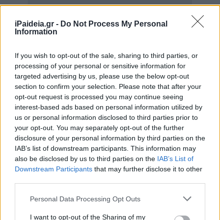
iPaideia.gr -
Do Not Process My Personal
Information
If you wish to opt-out of the sale, sharing to third parties, or
processing of your personal or sensitive information for
targeted advertising by us, please use the below opt-out
section to confirm your selection. Please note that after your
opt-out request is processed you may continue seeing
interest-based ads based on personal information utilized by
Σύμφωνα με την διευθύνουσα σύμβουλο της Enaon κ.
us or personal information disclosed to third parties prior to
your opt-out. You may separately opt-out of the further
Barbara Morgante οι αυξήσεις για τους οικιακούς
disclosure of your personal information by third parties on the
καταναλωτές της Θεσσαλίας είναι της τάξης των 10
IAB’s list of downstream participants. This information may
ευρώ ετησίως και για τους καταναλωτές της
also be disclosed by us to third parties on the
IAB’s List of
Θεσσαλονίκης 35 ευρώ ετησίως. Αντίθετα στην
Downstream Participants
that may further disclose it to other
Ανατολική Μακεδονία και Θράκη το ενιαίο τιμολόγιο
third parties.
οδηγεί σε όφελος για τους οικιακούς καταναλωτές της
Please note that this website/app uses one or more Google
Personal Data Processing Opt Outs
τάξης των 80 ευρώ ετησίως. Επίσης ένας οικιακός
services and may gather and store information including but
καταναλωτής στην Κεντρική Μακεδονία εξοικονομεί 58
not limited to your visit or usage behaviour. You may click to
I want to opt-out of the Sharing of my