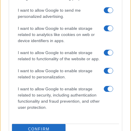
I want to allow Google to send me
personalized advertising.
I want to allow Google to enable storage
related to analytics like cookies on web or
device identifiers in apps.
I want to allow Google to enable storage
related to functionality of the website or app.
I want to allow Google to enable storage
related to personalization.
I want to allow Google to enable storage
related to security, including authentication
Σε ότι αφορά τους βιομηχανικούς καταναλωτές το
functionality and fraud prevention, and other
τιμολόγιο που εγκρίθηκε από τη ΡΑΑΕΥ είναι αυξημένο
user protection.
κατά περίπου 2% αλλά η ενιαία τιμολόγηση δεν θα
εφαρμοστεί τα δυο επόμενα χρόνια (2025-2026) και το
θέμα θα επανεξεταστεί εν όψει της νέας ρυθμιστικής
CONFIRM