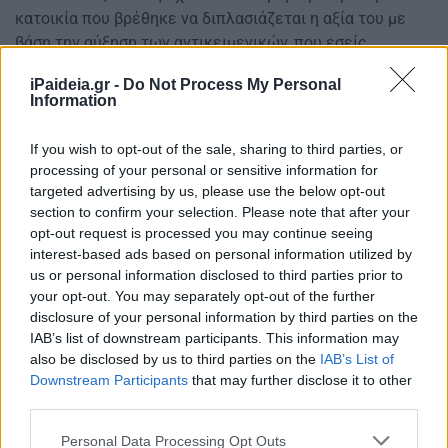
κατοικία που βρέθηκε να διπλασιάζεται η αξία του με
βάση την αύξηση των αντικειμενικών, που εσείς
επιλέξατε να κάνετε». Πρότεινε να υπάρχουν κοινωνικοί
iPaideia.gr -
Do Not Process My Personal
λειτουργοί που θα εξετάζουν και θα εκτιμούν τις
Information
πραγματικές ανάγκες όσων ήταν δικαιούχοι του
επιδόματος και τώρα λόγω της αύξησης των
If you wish to opt-out of the sale, sharing to third parties, or
αντικειμενικών αξιών βγαίνουν εκτός του συστήματος.
processing of your personal or sensitive information for
targeted advertising by us, please use the below opt-out
Όλα όσα πρέπει να ξέρετε για το επίδομα
section to confirm your selection. Please note that after your
παιδιού
opt-out request is processed you may continue seeing
interest-based ads based on personal information utilized by
us or personal information disclosed to third parties prior to
your opt-out. You may separately opt-out of the further
disclosure of your personal information by third parties on the
IAB’s list of downstream participants. This information may
also be disclosed by us to third parties on the
IAB’s List of
Downstream Participants
that may further disclose it to other
third parties.
Please note that this website/app uses one or more Google
Personal Data Processing Opt Outs