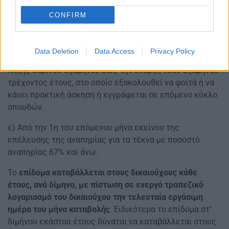
σχολή κατά το προηγούμενο έτος, μεταγράφηκαν το
CONFIRM
τρέχον έτος σε άλλη σχολή ή τμήμα ή εισήχθησαν σε νέα
σχολή ή τμήμα με νέα εγγραφή. Το επίδομα
καταβάλλεται και για μια μεταβατική περίοδο
Data Deletion
Data Access
Privacy Policy
(αναγκαστικό διάλειμμα) έως τρεις μήνες μεταξύ της
λήξης εαρινού εξαμήνου έως την έναρξη νέου εξαμήνου
τρέχοντος έτους, στο οποίο εξακολουθεί να φοιτά ή να
κάνει πρακτική άσκηση ή εγγράφεται σε επόμενο κύκλο
σπουδών.
ε) Από την 1η του επόμενου μήνα εκείνου της
επέλευσης της αναπηρίας για τα τέκνα με ποσοστό
αναπηρίας 67% και άνω.
Το
επίδομα καταβάλλεται στους δικαιούχους κάθε
έτους, ανά δίμηνο, με πίστωση σε ενεργό τραπεζικό
λογαριασμό του δικαιούχου την τελευταία εργάσιμη
ημέρα του μήνα καταβολής
. Ειδικότερα το επίδομα στ’
διμήνου εκάστου έτους δύναται να καταβάλλεται στους