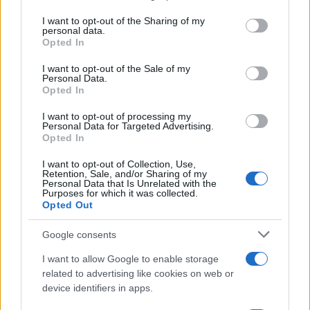
services and may gather and store information including but
not limited to your visit or usage behaviour. You may click to
I want to opt-out of the Sharing of my
personal data.
grant or deny consent to Google and its third-party tags to
Opted In
use your data for below specified purposes in below Google
consent section.
I want to opt-out of the Sale of my
Personal Data.
Opted In
I want to opt-out of processing my
Personal Data for Targeted Advertising.
Opted In
I want to opt-out of Collection, Use,
Retention, Sale, and/or Sharing of my
Personal Data that Is Unrelated with the
Purposes for which it was collected.
Opted Out
Google consents
I want to allow Google to enable storage
related to advertising like cookies on web or
device identifiers in apps.
Πιο αναλυτικά δικαίωμα για τη λήψη του επιδόματος