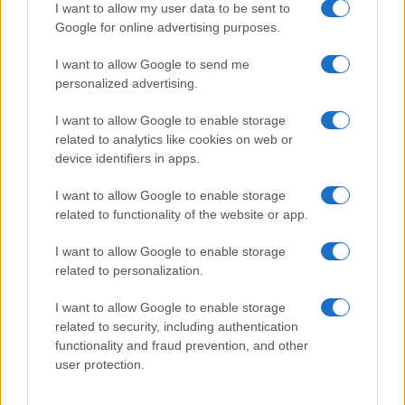
I want to allow my user data to be sent to
Παιδιού ΟΠΕΚΑ,
ισχύει:
Google for online advertising purposes.
α) Από την 1η Ιανουαρίου του έτους υποβολής της
I want to allow Google to send me
αίτησης, για τέκνα γεννημένα μέχρι την 31η Δεκεμβρίου
personalized advertising.
του προηγούμενου έτους υποβολής της αίτησης.
I want to allow Google to enable storage
β) Από την 1η του επόμενου μήνα από αυτόν της
related to analytics like cookies on web or
γέννησής τους, για τέκνα γεννημένα εντός του έτους
device identifiers in apps.
υποβολής της αίτησης.
I want to allow Google to enable storage
γ) Από την 1η Ιανουαρίου του επόμενου έτους εγγραφής
related to functionality of the website or app.
τους σε σχολή Ανώτερης ή Ανώτατης Εκπαίδευσης της
I want to allow Google to enable storage
Ελλάδας ή αναγνωρισμένο ίδρυμα του εξωτερικού, στο
related to personalization.
«Μεταλυκειακό Έτος – Τάξη Μαθητείας» των
Επαγγελματικών Λυκείων (ΕΠΑΛ), σε Ινστιτούτα
I want to allow Google to enable storage
Επαγγελματικής Κατάρτισης (ΙΕΚ), καθώς και σε
related to security, including authentication
αναγνωρισμένα Κολέγια.
functionality and fraud prevention, and other
user protection.
δ) Από την 1η Ιανουαρίου τρέχοντος έτους για φοιτητές
ή σπουδαστές που μετά την αρχική εγγραφή τους σε