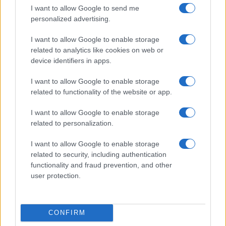
I want to allow Google to send me
Εξαιρέσεις
personalized advertising.
Οι μόνοι 18αρηδες που δεν είναι υποχρεωμένοι να
I want to allow Google to enable storage
υποβάλουν φέτος δική τους δήλωση φορολογίας
related to analytics like cookies on web or
εισοδήματος είναι όσοι το προηγούμενο έτος δεν είχαν
device identifiers in apps.
καθόλου εισοδήματα ούτε περιουσιακά στοιχεία που να
I want to allow Google to enable storage
αποτελούν τεκμήρια (κατοικία, αυτοκίνητο κλπ), εφόσον
related to functionality of the website or app.
φιλοξενήθηκαν σε σπίτια γονέων, άλλων συγγενών ή
φίλων, ή εφόσον είναι φοιτητές και λόγω σπουδών
I want to allow Google to enable storage
διαμένουν με ενοίκιο σε άλλη πόλη από αυτήν στην
related to personalization.
οποία ζουν οι γονείς τους
.
I want to allow Google to enable storage
ΑΦΜ σε λίγα λεπτά
related to security, including authentication
functionality and fraud prevention, and other
Οι νέοι φορολογούμενοι, για να περάσουν από την
user protection.
ψηφιακή πύλη της ΑΑΔΕ προκειμένου να υποβάλουν
φορολογική δήλωση θα πρέπει να διαθέτουν Αριθμό
Φορολογικού Μητρώου και κωδικούς πρόσβασης
CONFIRM
στο Taxisnet.