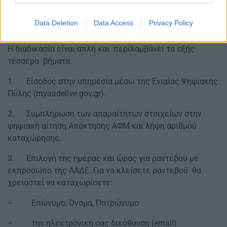
Ο ΑΦΜ εκδίδεται ψηφιακά μέσω τηλεδιάσκεψης σε λίγα
Data Deletion
Data Access
Privacy Policy
λεπτά. Η διαδικασία περιλαμβάνει τα ακόλουθα βήματα:
Η διαδικασία είναι απλή και περιλαμβάνει τα εξής
τέσσερα βήματα:
1. Είσοδος στην υπηρεσία μέσω της Ενιαίας Ψηφιακής
Πύλης (myaadelive.gov.gr).
2. Συμπλήρωση των απαραίτητων στοιχείων στην
ψηφιακή αίτηση Απόκτησης ΑΦΜ και λήψη αριθμού
καταχώρησης.
3. Επιλογή της ημέρας και ώρας για ραντεβού με
εκπρόσωπο της ΑΑΔΕ. Για να κλείσετε ραντεβού θα
χρειαστεί να καταχωρίσετε:
– Επώνυμο, Όνομα, Πατρώνυμο
– την ηλεκτρονική σας διεύθυνση (email)