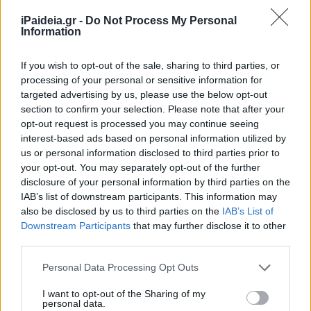
iPaideia.gr -
Do Not Process My Personal
Information
If you wish to opt-out of the sale, sharing to third parties, or
processing of your personal or sensitive information for
– Ίδρυσαν εντός του 2022 επιχείρηση στο όνομά
targeted advertising by us, please use the below opt-out
τους
section to confirm your selection. Please note that after your
opt-out request is processed you may continue seeing
– Προχώρησαν εντός του 2022 σε έναρξη
interest-based ads based on personal information utilized by
ελευθέριου επαγγέλματος.
us or personal information disclosed to third parties prior to
your opt-out. You may separately opt-out of the further
– Είναι έγγαμοι τη στιγμή της υποβολής της
disclosure of your personal information by third parties on the
φορολογικής δήλωσης.
IAB’s list of downstream participants. This information may
also be disclosed by us to third parties on the
IAB’s List of
Downstream Participants
that may further disclose it to other
third parties.
Please note that this website/app uses one or more Google
Personal Data Processing Opt Outs
services and may gather and store information including but
not limited to your visit or usage behaviour. You may click to
I want to opt-out of the Sharing of my
personal data.
grant or deny consent to Google and its third-party tags to