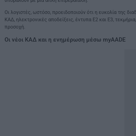
υποβάλουν με μία απλή επιβεβαίωση.
Οι λογιστές, ωστόσο, προειδοποιούν ότι η ευκολία της δι
ΚΑΔ, ηλεκτρονικές αποδείξεις, έντυπα Ε2 και Ε3, τεκμήρι
προσοχή.
Οι νέοι ΚΑΔ και η ενημέρωση μέσω myAADE