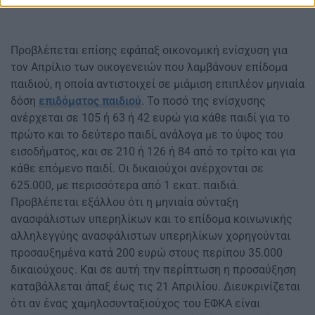
Προβλέπεται επίσης εφάπαξ οικονομική ενίσχυση για
τον Απρίλιο των οικογενειών που λαμβάνουν επίδομα
παιδιού, η οποία αντιστοιχεί σε μιάμιση επιπλέον μηνιαία
δόση
επιδόματος παιδιού
. Το ποσό της ενίσχυσης
ανέρχεται σε 105 ή 63 ή 42 ευρώ για κάθε παιδί για το
πρώτο και το δεύτερο παιδί, ανάλογα με το ύψος του
εισοδήματος, και σε 210 ή 126 ή 84 από το τρίτο και για
κάθε επόμενο παιδί. Οι δικαιούχοι ανέρχονται σε
625.000, με περισσότερα από 1 εκατ. παιδιά.
Προβλέπεται εξάλλου ότι η μηνιαία σύνταξη
ανασφάλιστων υπερηλίκων και το επίδομα κοινωνικής
αλληλεγγύης ανασφάλιστων υπερηλίκων χορηγούνται
προσαυξημένα κατά 200 ευρώ στους περίπου 35.000
δικαιούχους. Και σε αυτή την περίπτωση η προσαύξηση
καταβάλλεται άπαξ έως τις 21 Απριλίου. Διευκρινίζεται
ότι αν ένας χαμηλοσυνταξιούχος του ΕΦΚΑ είναι