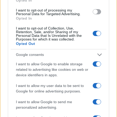
Opted In
συμφώνου συμβίωσης είναι δικαιούχοι της ενίσχυσης,
τότε η ενίσχυση των 200 ευρώ καταβάλλεται και στους
I want to opt-out of processing my
Personal Data for Targeted Advertising.
δύο δικαιούχους.
Opted In
Η ενίσχυση καταβάλλεται μέχρι τις 21 Απριλίου 2022. Η
I want to opt-out of Collection, Use,
έκτακτη οικονομική ενίσχυση είναι αφορολόγητη και
Retention, Sale, and/or Sharing of my
Personal Data that Is Unrelated with the
ακατάσχετη στα χέρια του Δημοσίου ή τρίτων. Επίσης
Purposes for which it was collected.
διπλή δόση εγγυημένου εισοδήματος με στόχο τη
Opted Out
στήριξη των ωφελουμένων του
Ελάχιστου Εγγυημένου
Google consents
Εισοδήματος
, δηλαδή των νοικοκυριών που διαβιούν σε
συνθήκες ακραίας φτώχειας, θα χορηγηθεί τον Απρίλιο
I want to allow Google to enable storage
στους περίπου 240.000 δικαιούχους του. Η επιπλέον
related to advertising like cookies on web or
δόση θα καταβληθεί άπαξ και θα προηγηθεί της τακτικής
device identifiers in apps.
που θα καταβληθεί στις 30 Απριλίου.
I want to allow my user data to be sent to
Google for online advertising purposes.
I want to allow Google to send me
personalized advertising.