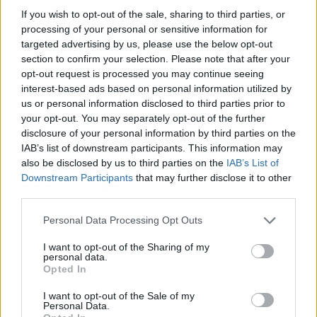
If you wish to opt-out of the sale, sharing to third parties, or
processing of your personal or sensitive information for
targeted advertising by us, please use the below opt-out
section to confirm your selection. Please note that after your
γ) Κατά την έναρξη ισχύος του παρόντος είναι
opt-out request is processed you may continue seeing
interest-based ads based on personal information utilized by
φορολογικοί κάτοικοι Ελλάδας, σύμφωνα με τα στοιχεία
us or personal information disclosed to third parties prior to
που τηρούνται στο μητρώο της Ανεξάρτητης Αρχής
your opt-out. You may separately opt-out of the further
Δημοσίων Εσόδων (ΑΑΔΕ) και έχουν υποβάλει, μέχρι τη
disclosure of your personal information by third parties on the
δημοσίευση του παρόντος, δήλωση φορολογίας
IAB’s list of downstream participants. This information may
εισοδήματος για το φορολογικό έτος 2020 ως
also be disclosed by us to third parties on the
IAB’s List of
φορολογικοί κάτοικοι Ελλάδας
Downstream Participants
that may further disclose it to other
third parties.
Το ύψος της ενίσχυσης ανέρχεται ανά δικαιούχο που
Please note that this website/app uses one or more Google
πληροί τα
κριτήρια
της παρ. 2 στο ποσό των 200 ευρώ,
Personal Data Processing Opt Outs
services and may gather and store information including but
ανεξαρτήτως του αριθμού εξαρτώμενων μελών αυτού.
not limited to your visit or usage behaviour. You may click to
I want to opt-out of the Sharing of my
Σε περίπτωση που ο δικαιούχος λαμβάνει σύνταξη και
personal data.
grant or deny consent to Google and its third-party tags to
Opted In
από τον e-ΕΦΚΑ και από το Γενικό Λογιστήριο του
use your data for below specified purposes in below Google
Κράτους (ΓΛΚ), η ενίσχυση καταβάλλεται από τον e-
consent section.
I want to opt-out of the Sale of my
ΕΦΚΑ. Σε περίπτωση που και οι δύο σύζυγοι ή τα μέρη
Personal Data.