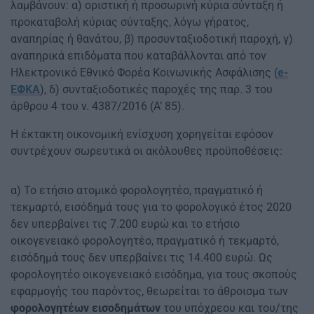
λαμβάνουν: α) οριστική ή προσωρινή κύρια σύνταξη ή
προκαταβολή κύριας σύνταξης, λόγω γήρατος,
αναπηρίας ή θανάτου, β) προσυνταξιοδοτική παροχή, γ)
αναπηρικά επιδόματα που καταβάλλονται από τον
Ηλεκτρονικό Εθνικό Φορέα Κοινωνικής Ασφάλισης (
e-
ΕΦΚΑ
), δ) συνταξιοδοτικές παροχές της παρ. 3 του
άρθρου 4 του ν. 4387/2016 (Α’ 85).
Η έκτακτη οικονομική ενίσχυση χορηγείται εφόσον
συντρέχουν σωρευτικά οι ακόλουθες προϋποθέσεις:
α) Το ετήσιο ατομικό φορολογητέο, πραγματικό ή
τεκμαρτό, εισόδημά τους για το φορολογικό έτος 2020
δεν υπερβαίνει τις 7.200 ευρώ και το ετήσιο
οικογενειακό φορολογητέο, πραγματικό ή τεκμαρτό,
εισόδημά τους δεν υπερβαίνει τις 14.400 ευρώ. Ως
φορολογητέο οικογενειακό εισόδημα, για τους σκοπούς
εφαρμογής του παρόντος, θεωρείται το άθροισμα των
φορολογητέων εισοδημάτων
του υπόχρεου και του/της