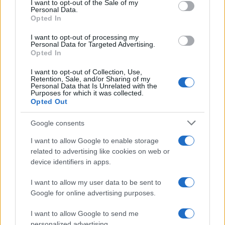
I want to opt-out of the Sale of my
Α1.2. Βρέφη από 8 μηνών έως 2,5 ετών: 2.375 € χωρίς
Personal Data.
σίτιση και 2.945 € με σίτιση
Opted In
I want to opt-out of processing my
Α1.3. Βρέφη από 18 μηνών έως 2,5 ετών: 2.375 € χωρίς
Personal Data for Targeted Advertising.
σίτιση και 2.945 € με σίτιση
Opted In
Α2. Προ-νήπια από 2,5 ετών έως την ηλικία εγγραφής
I want to opt-out of Collection, Use,
Retention, Sale, and/or Sharing of my
τους στην υποχρεωτική εκπαίδευση: 1805 € χωρίς
Personal Data that Is Unrelated with the
Purposes for which it was collected.
σίτιση και 2.375 € με σίτιση.
Opted Out
Τα ανωτέρω ποσά αφορούν σε δομές που, σύμφωνα με
Google consents
το θεσμικό πλαίσιο αδειοδότησής τους, το ωράριο
λειτουργίας τους είναι οκτώ (8) ώρες ημερησίως.
I want to allow Google to enable storage
related to advertising like cookies on web or
Β. Βρεφονηπιακοί Σταθμοί Ολοκληρωμένης Φροντίδας:
device identifiers in apps.
Β1. Βρέφη από 8 μηνών έως 2,5 ετών: 2.375 € χωρίς
I want to allow my user data to be sent to
σίτιση και 2.945 € με σίτιση
Google for online advertising purposes.
Β2. Προ-νήπια από 2,5 ετών έως την ηλικία εγγραφής
I want to allow Google to send me
τους στην υποχρεωτική εκπαίδευση: 1.805 € χωρίς
personalized advertising.