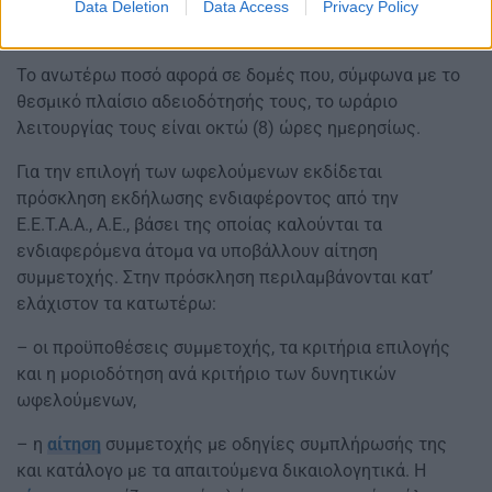
Δ1. Παιδιά με αναπηρία ή/και έφηβοι ή/και άτομα με
Data Deletion
Data Access
Privacy Policy
νοητική υστέρηση ή/και κινητική αναπηρία: 5.000 €.
Το ανωτέρω ποσό αφορά σε δομές που, σύμφωνα με το
θεσμικό πλαίσιο αδειοδότησής τους, το ωράριο
λειτουργίας τους είναι οκτώ (8) ώρες ημερησίως.
Για την επιλογή των ωφελούμενων εκδίδεται
πρόσκληση εκδήλωσης ενδιαφέροντος από την
Ε.Ε.Τ.Α.Α., Α.Ε., βάσει της οποίας καλούνται τα
ενδιαφερόμενα άτομα να υποβάλλουν αίτηση
συμμετοχής. Στην πρόσκληση περιλαμβάνονται κατ’
ελάχιστον τα κατωτέρω:
– οι προϋποθέσεις συμμετοχής, τα κριτήρια επιλογής
και η μοριοδότηση ανά κριτήριο των δυνητικών
ωφελούμενων,
– η
αίτηση
συμμετοχής με οδηγίες συμπλήρωσής της
και κατάλογο με τα απαιτούμενα δικαιολογητικά. Η