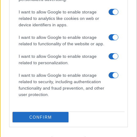
σίτιση και 2.375 € με σίτιση
I want to allow Google to enable storage
Β3. Προ-νήπια με αναπηρία από 2,5 ετών έως 6,5 ετών:
related to analytics like cookies on web or
device identifiers in apps.
5.000 €.
I want to allow Google to enable storage
Τα ανωτέρω ποσά αφορούν σε δομές που, σύμφωνα με
related to functionality of the website or app.
το θεσμικό πλαίσιο αδειοδότησής τους, το ωράριο
λειτουργίας τους είναι οκτώ (8) ώρες ημερησίως.
I want to allow Google to enable storage
related to personalization.
Γ. Κέντρα Δημιουργικής Απασχόλησης Παιδιών (Κ.Δ.Α.Π.)
I want to allow Google to enable storage
Γ1. Παιδιά από την ηλικία των 5 ετών (ηλικία εγγραφής
related to security, including authentication
τους στην υποχρεωτική εκπαίδευση) έως 12 ετών και
functionality and fraud prevention, and other
παιδιά με ελαφράς μορφής κινητικά ή αισθητηριακά
user protection.
προβλήματα: 1.330 € για την κάθε βάρδια τεσσάρων (4)
ωρών κατ’ ελάχιστον.
CONFIRM
Δ. Κέντρα Δημιουργικής Απασχόλησης Παιδιών Με
Αναπηρίες (Κ.Δ.Α.Π.-Μ.Ε.Α.).