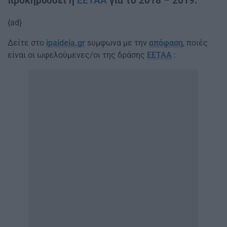
προκηρύσσει η
ΕΕΤΑΑ
για το 2018 – 2019.
{ad}
Δείτε στο
ipaideia.gr
sυμφωνα με την
απόφαση
, ποιές
είναι οι ωφελούμενες/οι της δράσης
EETAA
: