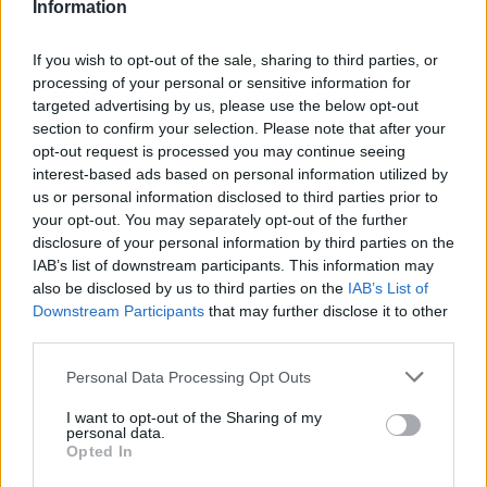
Information
ότι αυτό μπορεί να είναι ωφέλιμο για το παιδί και ότι
έχει τη δυνατότητα ένταξης σε πλαίσιο λειτουργίας του
If you wish to opt-out of the sale, sharing to third parties, or
βρεφικού, βρεφονηπιακού ή και
παιδικού σταθμού
.
processing of your personal or sensitive information for
targeted advertising by us, please use the below opt-out
Στην περίπτωση αυτή για την ωφελούμενη ισχύουν τα
section to confirm your selection. Please note that after your
ίδια κριτήρια συμμετοχής, που ισχύουν για τις μητέρες
opt-out request is processed you may continue seeing
της αντίστοιχης κατηγορίας.
interest-based ads based on personal information utilized by
us or personal information disclosed to third parties prior to
Τα ετήσια ανώτατα όρια δαπάνης σε ευρώ, που θα
your opt-out. You may separately opt-out of the further
καταβάλλονται από την Ε.Ε.Τ.Α.Α., ανά κατηγορία Δομής
disclosure of your personal information by third parties on the
(Α, Β, Γ, Δ) και ανά κατηγορία θέσης αυτών (Α1.1, Α1.2,
IAB’s list of downstream participants. This information may
also be disclosed by us to third parties on the
IAB’s List of
Α1.3, Β1, Β2, Β3, Γ1 και Δ1), που θα καλυφθούν και για το
Downstream Participants
that may further disclose it to other
σύνολο των παρεχόμενων υπηρεσιών συμφώνως προς
third parties.
το άρθρο 3 παρ. 2 της παρούσας, είναι:
Please note that this website/app uses one or more Google
Personal Data Processing Opt Outs
Α. Βρεφικοί-
Βρεφονηπιακοί-Παιδικοί Σταθμοί
:
services and may gather and store information including but
not limited to your visit or usage behaviour. You may click to
I want to opt-out of the Sharing of my
Α1.1. Βρέφη από 2 μηνών έως 2,5 ετών: 2.375 € χωρίς
personal data.
grant or deny consent to Google and its third-party tags to
Opted In
σίτιση και 2.945 € με σίτιση
use your data for below specified purposes in below Google
consent section.