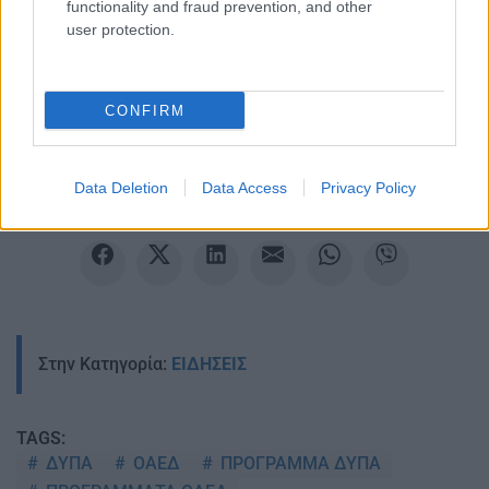
functionality and fraud prevention, and other
user protection.
Ακολουθείστε το iPaideia.gr στο Google News
Ειδήσεις
Tελευταίες
για την Παιδεία και την εργασία
CONFIRM
iPaideia.gr
στο
Data Deletion
Data Access
Privacy Policy
Στην Κατηγορία:
ΕΙΔΗΣΕΙΣ
TAGS:
ΔΥΠΑ
ΟΑΕΔ
ΠΡΟΓΡΑΜΜΑ ΔΥΠΑ