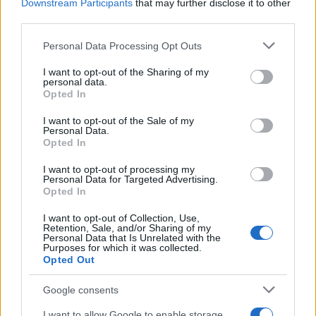
Downstream Participants
that may further disclose it to other
έπειτα από την αποφυλάκισή τους.
third parties.
Please note that this website/app uses one or more Google
Personal Data Processing Opt Outs
Με την ολοκλήρωση του προγράμματος, οι ωφελούμενοι
services and may gather and store information including but
θα είναι σε θέση να αναγνωρίζουν την τεχνολογία
not limited to your visit or usage behaviour. You may click to
I want to opt-out of the Sharing of my
υλικών των κτιρίων, να εκτελούν επεμβάσεις
personal data.
grant or deny consent to Google and its third-party tags to
Opted In
διορθωτικής συντήρησης-επισκευής, να εφαρμόζουν τις
use your data for below specified purposes in below Google
κατάλληλες τεχνικές αποκατάστασης βλαβών στις
consent section.
I want to opt-out of the Sale of my
Personal Data.
υδραυλικές και ηλεκτρομηχανολογικές εγκαταστάσεις
Opted In
και να πραγματοποιούν απλές ξυλουργικές και
οικοδομικές εργασίες, χρησιμοποιώντας τα κατάλληλα
I want to opt-out of processing my
Personal Data for Targeted Advertising.
εργαλεία και υλικά.
Opted In
Όπως αναφέρεται σε σχετική ανακοίνωση, η ΔΥΠΑ θέτει
I want to opt-out of Collection, Use,
ως προτεραιότητα τον σχεδιασμό και την υλοποίηση
Retention, Sale, and/or Sharing of my
Personal Data that Is Unrelated with the
καινοτόμων προγραμμάτων επαγγελματικής κατάρτισης
Purposes for which it was collected.
Opted Out
που απευθύνονται σε κρατούμενους, με στόχο την
ενίσχυση των γνώσεων και των δεξιοτήτων τους σε
Google consents
επαγγελματικά πεδία που έχουν ζήτηση στην αγορά
εργασίας και την ουσιαστική υποστήριξή τους στο νέο
I want to allow Google to enable storage