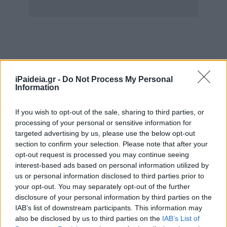
iPaideia.gr -
Do Not Process My Personal
Information
Το πρόγραμμα εντάσσεται στο πλαίσιο συνεργασίας της
ΔΥΠΑ
με τη Γενική Διεύθυνση Αντεγκληματικής και
If you wish to opt-out of the sale, sharing to third parties, or
Σωφρονιστικής Πολιτικής του υπουργείου Προστασίας
processing of your personal or sensitive information for
του Πολίτη.
targeted advertising by us, please use the below opt-out
section to confirm your selection. Please note that after your
Διορισμοί εκπαιδευτικών : Πότε βγαίνουν οι
opt-out request is processed you may continue seeing
οριστικοί πίνακες – Πού αναμένονται νέοι
interest-based ads based on personal information utilized by
διορισμοί
us or personal information disclosed to third parties prior to
your opt-out. You may separately opt-out of the further
Στόχος είναι η απόκτηση δεξιοτήτων και η ενίσχυση της
disclosure of your personal information by third parties on the
IAB’s list of downstream participants. This information may
απασχολησιμότητας των κρατουμένων, ώστε να
also be disclosed by us to third parties on the
IAB’s List of
επανενταχθούν στην κοινωνία και στην αγορά εργασίας,